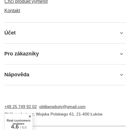
Chci produkt vyměnit
Kontakt
Účet
Pro zákazníky
Nápověda
+48 25 749 92 02
oblibeneboty@gmail.com
Oblibeneboty.cz
,
Wojska Polskiego 61
,
21-400
Łuków
Real customers
reviews
4.6
/ 5.0