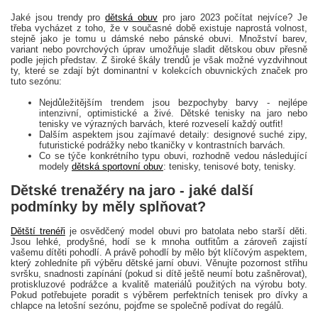
Jaké jsou trendy pro
dětská obuv
pro jaro 2023 počítat nejvíce? Je
třeba vycházet z toho, že v současné době existuje naprostá volnost,
stejně jako je tomu u dámské nebo pánské obuvi. Množství barev,
variant nebo povrchových úprav umožňuje sladit dětskou obuv přesně
podle jejich představ. Z široké škály trendů je však možné vyzdvihnout
ty, které se zdají být dominantní v kolekcích obuvnických značek pro
tuto sezónu:
Nejdůležitějším trendem jsou bezpochyby barvy - nejlépe
intenzivní, optimistické a živé. Dětské tenisky na jaro nebo
tenisky ve výrazných barvách, které rozveselí každý outfit!
Dalším aspektem jsou zajímavé detaily: designové suché zipy,
futuristické podrážky nebo tkaničky v kontrastních barvách.
Co se týče konkrétního typu obuvi, rozhodně vedou následující
modely
dětská sportovní obuv
: tenisky, tenisové boty, tenisky.
Dětské trenažéry na jaro - jaké další
podmínky by měly splňovat?
Dětští trenéři
je osvědčený model obuvi pro batolata nebo starší děti.
Jsou lehké, prodyšné, hodí se k mnoha outfitům a zároveň zajistí
vašemu dítěti pohodlí. A právě pohodlí by mělo být klíčovým aspektem,
který zohledníte při výběru dětské jarní obuvi. Věnujte pozornost střihu
svršku, snadnosti zapínání (pokud si dítě ještě neumí botu zašněrovat),
protiskluzové podrážce a kvalitě materiálů použitých na výrobu boty.
Pokud potřebujete poradit s výběrem perfektních tenisek pro dívky a
chlapce na letošní sezónu, pojďme se společně podívat do regálů.