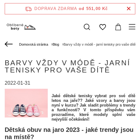
DOPRAVA ZDARMA
od 551,00 Kč
Domovská stránka
Blog
Barvy vždy v módě - jarní tenisky pro vaše dítě
BARVY VŽDY V MÓDĚ - JARNÍ
TENISKY PRO VAŠE DÍTĚ
2022-01-31
Jaké dětské tenisky vybrat pro své dítě
letos na jaře?? Jaké vzory a barvy jsou
nyní v kurzu? Jak sladit problémy s trendy
a funkčností? V tomto příspěvku vám
prozradíme, které modely splní vaše
nejvyšší očekávání!
Dětská obuv na jaro 2023 - jaké trendy jsou
na místě?