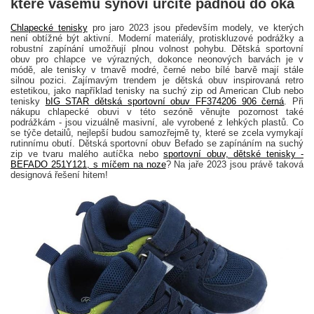
které vašemu synovi určitě padnou do oka
Chlapecké tenisky
pro jaro 2023 jsou především modely, ve kterých
není obtížné být aktivní. Moderní materiály, protiskluzové podrážky a
robustní zapínání umožňují plnou volnost pohybu. Dětská sportovní
obuv pro chlapce ve výrazných, dokonce neonových barvách je v
módě, ale tenisky v tmavě modré, černé nebo bílé barvě mají stále
silnou pozici. Zajímavým trendem je dětská obuv inspirovaná retro
estetikou, jako například tenisky na suchý zip od American Club nebo
tenisky
bIG STAR dětská sportovní obuv FF374206 906 černá
. Při
nákupu chlapecké obuvi v této sezóně věnujte pozornost také
podrážkám - jsou vizuálně masivní, ale vyrobené z lehkých plastů. Co
se týče detailů, nejlepší budou samozřejmě ty, které se zcela vymykají
rutinnímu obutí. Dětská sportovní obuv Befado se zapínáním na suchý
zip ve tvaru malého autíčka nebo
sportovní obuv, dětské tenisky -
BEFADO 251Y121, s míčem na noze
? Na jaře 2023 jsou právě taková
designová řešení hitem!