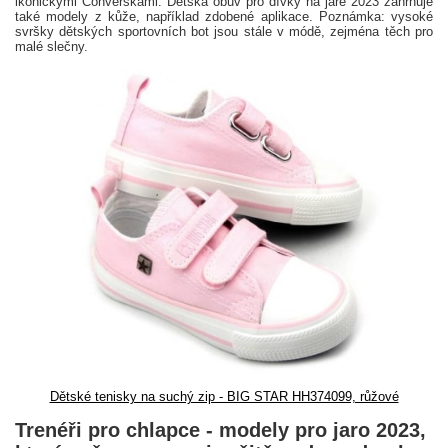
ikonickými Converskami. Dětská obuv pro dívky na jaře 2023 zahrnuje
také modely z kůže, například zdobené aplikace. Poznámka: vysoké
svršky dětských sportovních bot jsou stále v módě, zejména těch pro
malé slečny.
Dětské tenisky na suchý zip - BIG STAR HH374099, růžové
Trenéři pro chlapce - modely pro jaro 2023,