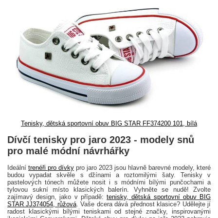
Tenisky, dětská sportovní obuv BIG STAR FF374200 101, bílá
Dívčí tenisky pro jaro 2023 - modely snů
pro malé módní návrhářky
Ideální
trenéři pro dívky
pro jaro 2023 jsou hlavně barevné modely, které
budou vypadat skvěle s džínami a roztomilými šaty. Tenisky v
pastelových tónech můžete nosit i s módními bílými punčochami a
tylovou sukní místo klasických balerín. Vyhněte se nudě! Zvolte
zajímavý design, jako v případě:
tenisky, dětská sportovní obuv BIG
STAR JJ374054, růžová
. Vaše dcera dává přednost klasice? Udělejte jí
radost klasickými bílými teniskami od stejné značky, inspirovanými