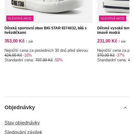
SLEVOVÁ AKCE
SLEVOVÁ AKCE
Dětská sportovní obuv BIG STAR II374032, bílá s
Dětské vysoké tenis
hvězdičkami
tmavě modrá
353,00 Kč
231,00 Kč
/
pár
/
pár
Nejnižší cena za posledních 30 dnů před slevou:
Nejnižší cena za pos
424,00 Kč
-16%
370,00 Kč
-37%
Standardní cena:
707,00 Kč
-50%
Standardní cena:
462
Objednávky
Stav objednávky
Sledování zásilek