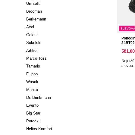
Unisoft
Brooman
Berkemann
Axel
SLEVOVÁ
Galant
Pohodln
Sokolski
24BT02-
Artiker
581,00
Marco Tozzi
Nejnižš
slevou
Tamaris
Filippo
Wasak
Manitu
Dr. Brinkmann
Evento
Big Star
Potocki
Helios Komfort