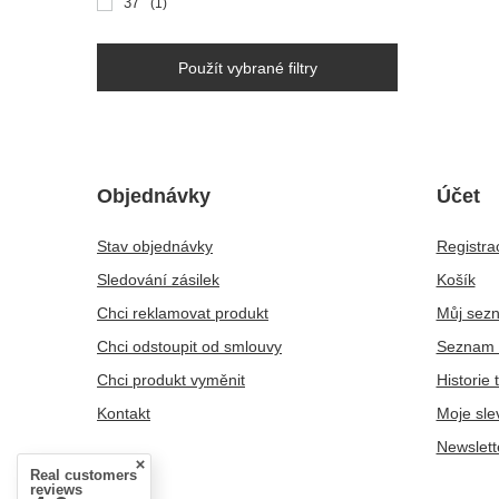
37
1
Použít vybrané filtry
Objednávky
Účet
Stav objednávky
Registra
Sledování zásilek
Košík
Chci reklamovat produkt
Můj sez
Chci odstoupit od smlouvy
Seznam 
Chci produkt vyměnit
Historie 
Kontakt
Moje sle
Newslett
Real customers
reviews