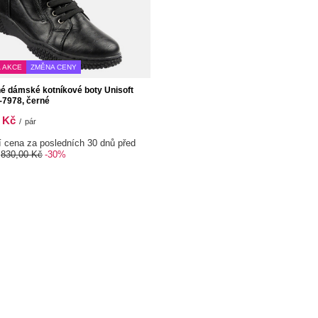
 AKCE
ZMĚNA CENY
é dámské kotníkové boty Unisoft
7978, černé
 Kč
/
pár
í cena za posledních 30 dnů před
:
830,00 Kč
-30%