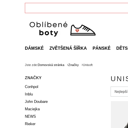
DÁMSKÉ
ZVĚTŠENÁ ŠÍŘKA
PÁNSKÉ
DĚTS
Jste zde:
Domovská stránka
Značky
Unisoft
UNI
ZNAČKY
Conhpol
Zmień s
Nejlepší
Inblu
John Doubare
Maciejka
NEWS
Rieker