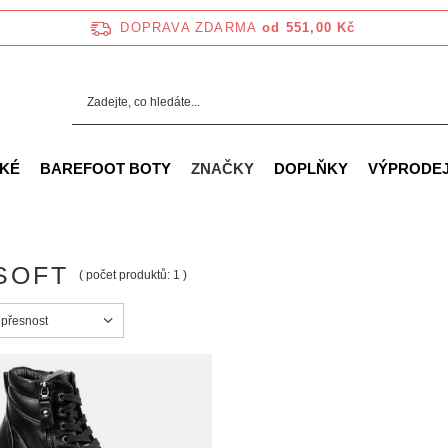
DOPRAVA ZDARMA
od 551,00 Kč
KÉ
BAREFOOT BOTY
ZNAČKY
DOPLŇKY
VÝPRODE
SOFT
( počet produktů:
1
)
ortowanie
 přesnost