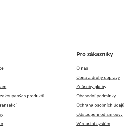
Pro zákazníky
ce
O nás
Cena a druhy dopravy
nam
Způsoby platby
zakoupených produktů
Obchodní podmínky
transakcí
Ochrana osobních údajů
vy
Odstoupení od smlouvy
er
Věrnostní systém