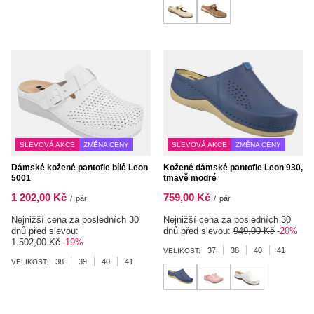
SLEVOVÁ AKCE
ZMĚNA CENY
SLEVOVÁ AKCE
ZMĚNA CENY
Dámské kožené pantofle bílé Leon
Kožené dámské pantofle Leon 930,
5001
tmavě modré
1 202,00 Kč
759,00 Kč
/
pár
/
pár
Nejnižší cena za posledních 30
Nejnižší cena za posledních 30
dnů před slevou:
dnů před slevou:
949,00 Kč
-20%
1 502,00 Kč
-19%
37
38
40
41
VELIKOST:
38
39
40
41
VELIKOST: