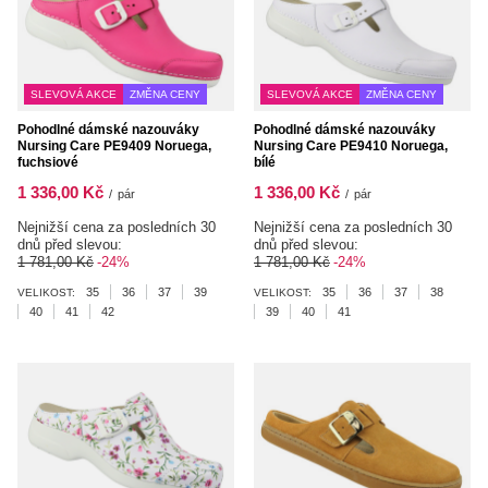
SLEVOVÁ AKCE
ZMĚNA CENY
SLEVOVÁ AKCE
ZMĚNA CENY
Pohodlné dámské nazouváky
Pohodlné dámské nazouváky
Nursing Care PE9409 Noruega,
Nursing Care PE9410 Noruega,
fuchsiové
bílé
1 336,00 Kč
1 336,00 Kč
/
pár
/
pár
Nejnižší cena za posledních 30
Nejnižší cena za posledních 30
dnů před slevou:
dnů před slevou:
1 781,00 Kč
-24%
1 781,00 Kč
-24%
35
36
37
39
35
36
37
38
VELIKOST:
VELIKOST:
40
41
42
39
40
41