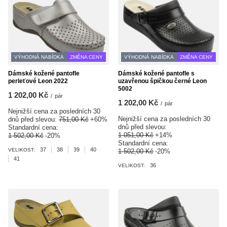
VÝHODNÁ NABÍDKA
ZMĚNA CENY
VÝHODNÁ NABÍDKA
ZMĚNA CENY
Dámské kožené pantofle
Dámské kožené pantofle s
perleťové Leon 2022
uzavřenou špičkou černé Leon
5002
1 202,00 Kč
/
pár
1 202,00 Kč
/
pár
Nejnižší cena za posledních 30
Nejnižší cena za posledních 30
dnů před slevou:
751,00 Kč
+60%
dnů před slevou:
Standardní cena:
1 051,00 Kč
+14%
1 502,00 Kč
-20%
Standardní cena:
37
38
39
40
VELIKOST:
1 502,00 Kč
-20%
41
36
VELIKOST: