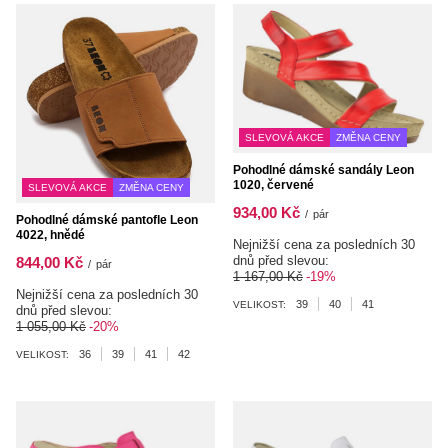
SLEVOVÁ AKCE
ZMĚNA CENY
Pohodlné dámské sandály Leon
1020, červené
SLEVOVÁ AKCE
ZMĚNA CENY
934,00 Kč
/
pár
Pohodlné dámské pantofle Leon
4022, hnědé
Nejnižší cena za posledních 30
dnů před slevou:
844,00 Kč
/
pár
1 167,00 Kč
-19%
Nejnižší cena za posledních 30
39
40
41
VELIKOST:
dnů před slevou:
1 055,00 Kč
-20%
36
39
41
42
VELIKOST: