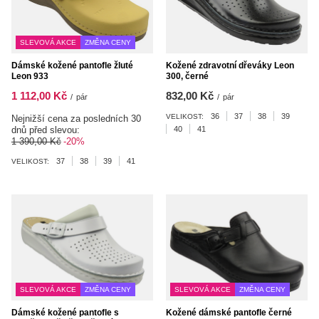
SLEVOVÁ AKCE
ZMĚNA CENY
Dámské kožené pantofle žluté
Kožené zdravotní dřeváky Leon
Leon 933
300, černé
1 112,00 Kč
832,00 Kč
/
pár
/
pár
36
37
38
39
VELIKOST:
Nejnižší cena za posledních 30
dnů před slevou:
40
41
1 390,00 Kč
-20%
37
38
39
41
VELIKOST:
SLEVOVÁ AKCE
ZMĚNA CENY
SLEVOVÁ AKCE
ZMĚNA CENY
Dámské kožené pantofle s
Kožené dámské pantofle černé