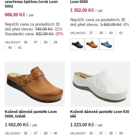
uzavřenou špičkou černé Leon
Leon 5000
5002
1 352,00 Kč
/
pár
666,00 Kč
/
pár
Nejnižší cena za posledních 30
Nejnižší cena za posledních 30
dnů před slevou:
1 502,00 Kč
-9%
dnů před slevou:
749,00 Kč
-11%
37
39
40
41
VELIKOST:
Standardní cena:
832,00 Kč
-20%
36
37
38
39
VELIKOST:
40
41
Kožené dámské pantofle Leon
Kožené dámské pantofle Leon 930
5000, hnědé
bílé
1 502,00 Kč
1 223,00 Kč
/
pár
/
pár
36
37
38
40
36
37
38
39
VELIKOST:
VELIKOST: