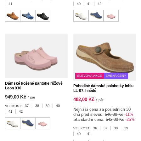
41
40
41
42
SLEVOVÁ AKCE
ZMĚNA CENY
Dámské kožené pantofle růžové
Pohodlné dámské polobotky Inblu
Leon 930
LL-07, hnědé
949,00 Kč
/
pár
482,00 Kč
/
pár
37
38
39
40
VELIKOST:
Nejnižší cena za posledních 30
41
42
dnů před slevou:
546,00 Kč
-11%
Standardní cena:
642,00 Kč
-25%
36
37
38
39
VELIKOST:
40
41