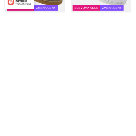
SLEVOVÁ AKCE
ZMĚNA CENY
SLEVOVÁ AKCE
ZMĚNA CENY
Dámské minimalistické kožené
Pohodlné dámské kožené pantofle
pantofle Barefoot Nika Komfort
Leon 3500 bílé
1471, tmavě béžové
710,00 Kč
/
pár
1 495,00 Kč
/
pár
Nejnižší cena za posledních 30
Nejnižší cena za posledních 30
dnů před slevou:
888,00 Kč
-20%
dnů před slevou:
41
VELIKOST:
1 759,00 Kč
-15%
37
38
40
41
VELIKOST:
42