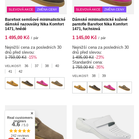
SLEVOVÁ AKCE
ZMĚNA CENY
SLEVOVÁ AKCE
ZMĚNA CENY
Barefoot semišové minimalistické
Dámské minimalistické kožené
dámské nazouváky Nika Komfort
pantofle Barefoot Nika Komfort
1471, hnědé
1471, fuchsiová
1 495,00 Kč
1 145,00 Kč
/
pár
/
pár
Nejnižší cena za posledních 30
Nejnižší cena za posledních 30
dnů před slevou:
dnů před slevou:
1 759,00 Kč
-15%
1 495,00 Kč
-23%
Standardní cena:
36
37
38
40
VELIKOST:
1 759,00 Kč
-35%
41
42
38
39
VELIKOST:
Real customers
reviews
4.6
/ 5.0
242 reviews