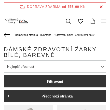
DOPRAVA ZDARMA
od 553,00 Kč
Domovská stránka
Dámské
Zdravotní obuv
Zdravotní obuv
DÁMSKÉ ZDRAVOTNÍ ŽABKY
BÍLÉ, BAREVNÉ
Zmień sortowanie
Nejlepší přesnost
Filtrování
Předchozí stránka