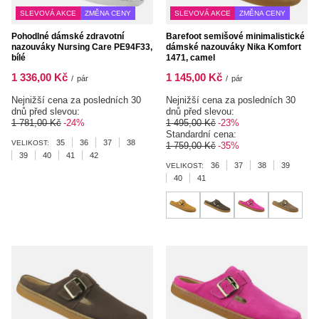
SLEVOVÁ AKCE
ZMĚNA CENY
SLEVOVÁ AKCE
ZMĚNA CENY
Pohodlné dámské zdravotní
Barefoot semišové minimalistické
nazouváky Nursing Care PE94F33,
dámské nazouváky Nika Komfort
bílé
1471, camel
1 336,00 Kč
1 145,00 Kč
/
pár
/
pár
Nejnižší cena za posledních 30
Nejnižší cena za posledních 30
dnů před slevou:
dnů před slevou:
1 781,00 Kč
-24%
1 495,00 Kč
-23%
Standardní cena:
35
36
37
38
VELIKOST:
1 759,00 Kč
-35%
39
40
41
42
36
37
38
39
VELIKOST:
40
41