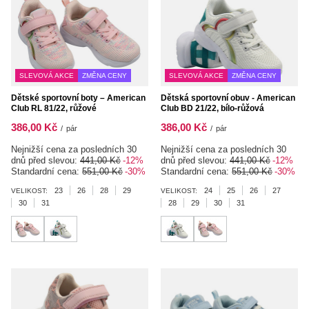
SLEVOVÁ AKCE
ZMĚNA CENY
SLEVOVÁ AKCE
ZMĚNA CENY
Dětské sportovní boty – American
Dětská sportovní obuv - American
Club RL 81/22, růžové
Club BD 21/22, bílo-růžová
386,00 Kč
386,00 Kč
/
pár
/
pár
Nejnižší cena za posledních 30
Nejnižší cena za posledních 30
dnů před slevou:
441,00 Kč
-12%
dnů před slevou:
441,00 Kč
-12%
Standardní cena:
551,00 Kč
-30%
Standardní cena:
551,00 Kč
-30%
23
26
28
29
24
25
26
27
VELIKOST:
VELIKOST:
30
31
28
29
30
31