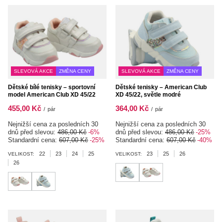
SLEVOVÁ AKCE
ZMĚNA CENY
SLEVOVÁ AKCE
ZMĚNA CENY
Dětské bílé tenisky – sportovní
Dětské tenisky – American Club
model American Club XD 45/22
XD 45/22, světle modré
455,00 Kč
364,00 Kč
/
pár
/
pár
Nejnižší cena za posledních 30
Nejnižší cena za posledních 30
dnů před slevou:
486,00 Kč
-6%
dnů před slevou:
486,00 Kč
-25%
Standardní cena:
607,00 Kč
-25%
Standardní cena:
607,00 Kč
-40%
22
23
24
25
23
25
26
VELIKOST:
VELIKOST:
26