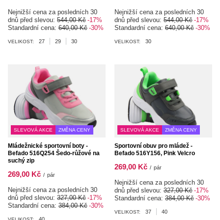
Nejnižší cena za posledních 30
Nejnižší cena za posledních 30
dnů před slevou:
544,00 Kč
-17%
dnů před slevou:
544,00 Kč
-17%
Standardní cena:
640,00 Kč
-30%
Standardní cena:
640,00 Kč
-30%
27
29
30
30
VELIKOST:
VELIKOST:
SLEVOVÁ AKCE
ZMĚNA CENY
SLEVOVÁ AKCE
ZMĚNA CENY
Mládežnické sportovní boty -
Sportovní obuv pro mládež -
Befado 516Q254 Šedo-růžové na
Befado 516Y156, Pink Velcro
suchý zip
269,00 Kč
/
pár
269,00 Kč
/
pár
Nejnižší cena za posledních 30
Nejnižší cena za posledních 30
dnů před slevou:
327,00 Kč
-17%
dnů před slevou:
327,00 Kč
-17%
Standardní cena:
384,00 Kč
-30%
Standardní cena:
384,00 Kč
-30%
37
40
VELIKOST:
40
VELIKOST: