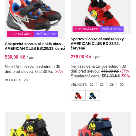
SLEVOVÁ AKCE
ZMĚNA CENY
SLEVOVÁ AKCE
ZMĚNA CENY
Sportovní obuv, dětské tenisky
AMERICAN CLUB BD 23/22,
Chlapecká sportovní lesklá obuv -
červené
AMERICAN CLUB ES120/23, černá
276,00 Kč
530,00 Kč
/
pár
/
pár
Nejnižší cena za posledních 30
Nejnižší cena za posledních 30
dnů před slevou:
441,00 Kč
-37%
dnů před slevou:
663,00 Kč
-20%
Standardní cena:
551,00 Kč
-50%
23
VELIKOST:
25
26
29
30
VELIKOST: