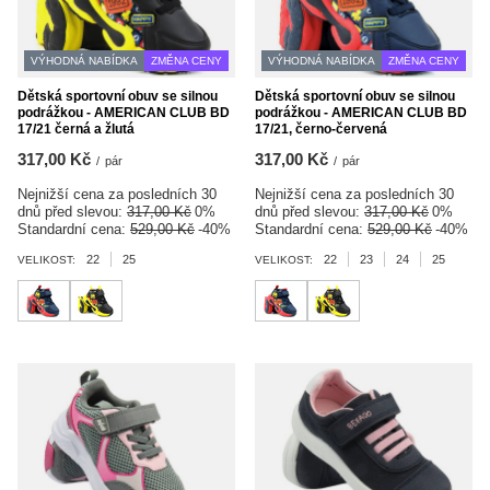
VÝHODNÁ NABÍDKA
ZMĚNA CENY
VÝHODNÁ NABÍDKA
ZMĚNA CENY
Dětská sportovní obuv se silnou
Dětská sportovní obuv se silnou
podrážkou - AMERICAN CLUB BD
podrážkou - AMERICAN CLUB BD
17/21 černá a žlutá
17/21, černo-červená
317,00 Kč
317,00 Kč
/
pár
/
pár
Nejnižší cena za posledních 30
Nejnižší cena za posledních 30
dnů před slevou:
317,00 Kč
0%
dnů před slevou:
317,00 Kč
0%
Standardní cena:
529,00 Kč
-40%
Standardní cena:
529,00 Kč
-40%
22
25
22
23
24
25
VELIKOST:
VELIKOST: