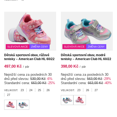
SLEVOVÁ AKCE
ZMĚNA CENY
SLEVOVÁ AKCE
ZMĚNA CENY
Dětská sportovní obuv, růžové
Dětská sportovní obuv, modré
tenisky – American Club HL 60/22
tenisky – American Club HL 60/22
497,00 Kč
398,00 Kč
/
pár
/
pár
Nejnižší cena za posledních 30
Nejnižší cena za posledních 30
dnů před slevou:
530,00 Kč
-6%
dnů před slevou:
563,00 Kč
-29%
Standardní cena:
663,00 Kč
-25%
Standardní cena:
663,00 Kč
-40%
23
24
25
26
23
26
27
VELIKOST:
VELIKOST:
27