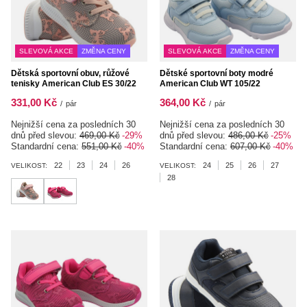
SLEVOVÁ AKCE
ZMĚNA CENY
SLEVOVÁ AKCE
ZMĚNA CENY
Dětská sportovní obuv, růžové
Dětské sportovní boty modré
tenisky American Club ES 30/22
American Club WT 105/22
331,00 Kč
364,00 Kč
/
pár
/
pár
Nejnižší cena za posledních 30
Nejnižší cena za posledních 30
dnů před slevou:
469,00 Kč
-29%
dnů před slevou:
486,00 Kč
-25%
Standardní cena:
551,00 Kč
-40%
Standardní cena:
607,00 Kč
-40%
22
23
24
26
24
25
26
27
VELIKOST:
VELIKOST:
28