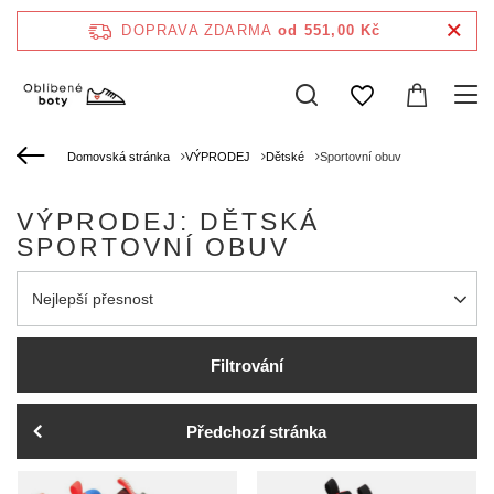
DOPRAVA ZDARMA
od 551,00 Kč
Domovská stránka
VÝPRODEJ
Dětské
Sportovní obuv
VÝPRODEJ: DĚTSKÁ
SPORTOVNÍ OBUV
Zmień sortowanie
Nejlepší přesnost
Filtrování
Předchozí stránka