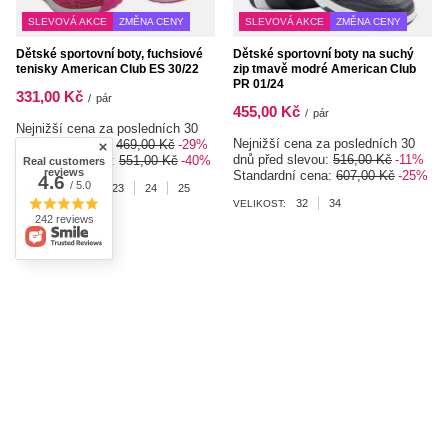
SLEVOVÁ AKCE
ZMĚNA CENY
SLEVOVÁ AKCE
ZMĚNA CENY
Dětské sportovní boty, fuchsiové
Dětské sportovní boty na suchý
tenisky American Club ES 30/22
zip tmavě modré American Club
PR 01/24
331,00 Kč
/
pár
455,00 Kč
/
pár
Nejnižší cena za posledních 30
Nejnižší cena za posledních 30
dnů před slevou:
469,00 Kč
-29%
dnů před slevou:
516,00 Kč
-11%
Standardní cena:
551,00 Kč
-40%
Real customers
reviews
Standardní cena:
607,00 Kč
-25%
4.6
/ 5.0
22
23
24
25
VELIKOST:
32
34
VELIKOST:
242 reviews
SLEVOVÁ AKCE
ZMĚNA CENY
SLEVOVÁ AKCE
ZMĚNA CENY