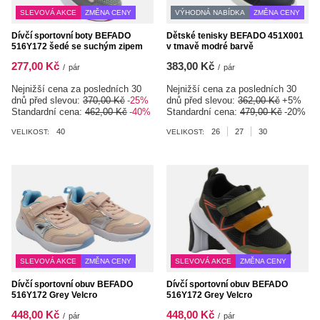
SLEVOVÁ AKCE
ZMĚNA CENY
VÝHODNÁ NABÍDKA
ZMĚNA CENY
Dívčí sportovní boty BEFADO
Dětské tenisky BEFADO 451X001
516Y172 šedé se suchým zipem
v tmavě modré barvě
277,00 Kč
383,00 Kč
/
pár
/
pár
Nejnižší cena za posledních 30
Nejnižší cena za posledních 30
dnů před slevou:
370,00 Kč
-25%
dnů před slevou:
362,00 Kč
+5%
Standardní cena:
462,00 Kč
-40%
Standardní cena:
479,00 Kč
-20%
40
26
27
30
VELIKOST:
VELIKOST:
SLEVOVÁ AKCE
ZMĚNA CENY
SLEVOVÁ AKCE
ZMĚNA CENY
Dívčí sportovní obuv BEFADO
Dívčí sportovní obuv BEFADO
516Y172 Grey Velcro
516Y172 Grey Velcro
448,00 Kč
448,00 Kč
/
pár
/
pár