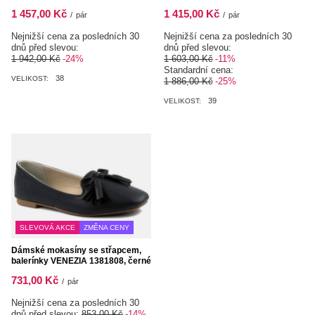
1 457,00 Kč
1 415,00 Kč
/
pár
/
pár
Nejnižší cena za posledních 30
Nejnižší cena za posledních 30
dnů před slevou:
dnů před slevou:
1 942,00 Kč
-24%
1 603,00 Kč
-11%
Standardní cena:
38
VELIKOST:
1 886,00 Kč
-25%
39
VELIKOST:
SLEVOVÁ AKCE
ZMĚNA CENY
Dámské mokasíny se střapcem,
balerínky VENEZIA 1381808, černé
731,00 Kč
/
pár
Nejnižší cena za posledních 30
dnů před slevou:
853,00 Kč
-14%