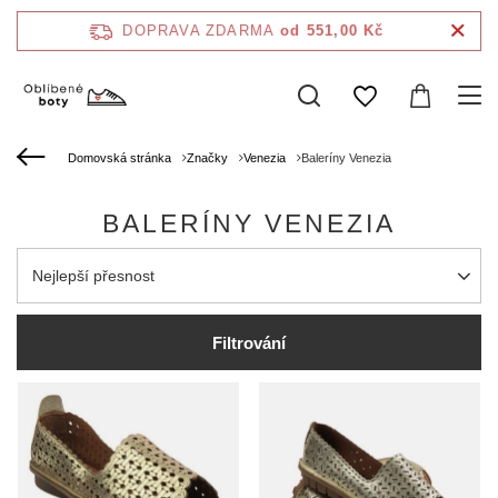
DOPRAVA ZDARMA
od 551,00 Kč
Domovská stránka
Značky
Venezia
Baleríny Venezia
BALERÍNY VENEZIA
Zmień sortowanie
Nejlepší přesnost
Filtrování