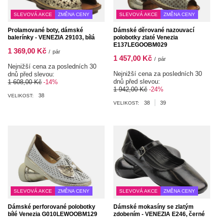
SLEVOVÁ AKCE
ZMĚNA CENY
SLEVOVÁ AKCE
ZMĚNA CENY
Prolamované boty, dámské
Dámské děrované nazouvací
balerínky - VENEZIA 29103, bílá
polobotky zlaté Venezia
E137LEGOOBM029
1 369,00 Kč
/
pár
1 457,00 Kč
/
pár
Nejnižší cena za posledních 30
Nejnižší cena za posledních 30
dnů před slevou:
dnů před slevou:
1 608,00 Kč
-14%
1 942,00 Kč
-24%
38
VELIKOST:
38
39
VELIKOST:
SLEVOVÁ AKCE
ZMĚNA CENY
SLEVOVÁ AKCE
ZMĚNA CENY
Dámské perforované polobotky
Dámské mokasíny se zlatým
bílé Venezia G010LEWOOBM129
zdobením - VENEZIA E246, černé