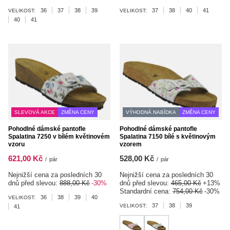
36
37
38
39
37
38
40
41
VELIKOST:
VELIKOST:
40
41
SLEVOVÁ AKCE
ZMĚNA CENY
VÝHODNÁ NABÍDKA
ZMĚNA CENY
Pohodlné dámské pantofle
Pohodlné dámské pantofle
Spalatina 7250 v bílém květinovém
Spalatina 7150 bílé s květinovým
vzoru
vzorem
621,00 Kč
528,00 Kč
/
pár
/
pár
Nejnižší cena za posledních 30
Nejnižší cena za posledních 30
dnů před slevou:
888,00 Kč
-30%
dnů před slevou:
465,00 Kč
+13%
Standardní cena:
754,00 Kč
-30%
36
38
39
40
VELIKOST:
37
38
39
VELIKOST:
41