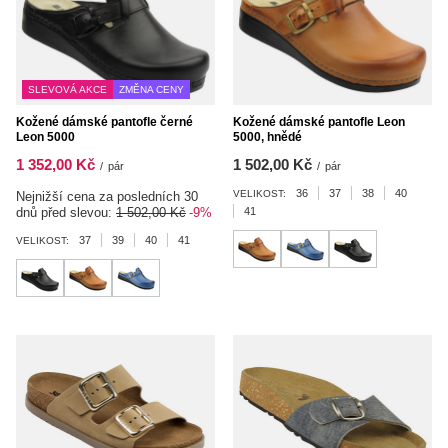
SLEVOVÁ AKCE
ZMĚNA CENY
Kožené dámské pantofle černé
Kožené dámské pantofle Leon
Leon 5000
5000, hnědé
1 352,00 Kč
1 502,00 Kč
/
pár
/
pár
36
37
38
40
VELIKOST:
Nejnižší cena za posledních 30
dnů před slevou:
1 502,00 Kč
-9%
41
37
39
40
41
VELIKOST: