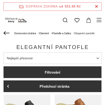
DOPRAVA ZDARMA
od 553,00 Kč
Domovská stránka
Dámské
Pantofle a žabky
Elegantní pantofle
ELEGANTNÍ PANTOFLE
Zmień sortowanie
Nejlepší přesnost
Filtrování
Předchozí stránka