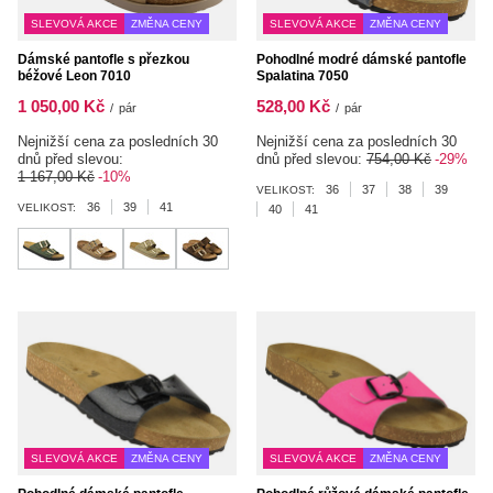
SLEVOVÁ AKCE
ZMĚNA CENY
SLEVOVÁ AKCE
ZMĚNA CENY
Dámské pantofle s přezkou
Pohodlné modré dámské pantofle
béžové Leon 7010
Spalatina 7050
1 050,00 Kč
528,00 Kč
/
pár
/
pár
Nejnižší cena za posledních 30
Nejnižší cena za posledních 30
dnů před slevou:
dnů před slevou:
754,00 Kč
-29%
1 167,00 Kč
-10%
36
37
38
39
VELIKOST:
36
39
41
VELIKOST:
40
41
SLEVOVÁ AKCE
ZMĚNA CENY
SLEVOVÁ AKCE
ZMĚNA CENY