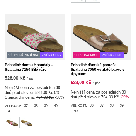
VÝHODNÁ NABÍDKA
ZMĚNA CENY
SLEVOVÁ AKCE
ZMĚNA CENY
Pohodlné dámské sandály -
Pohodlné dámské pantofle
Spalatina 7150 Bílé růže
Spalatina 7050 ve zlaté barvě s
třpytkami
528,00 Kč
/
pár
528,00 Kč
/
pár
Nejnižší cena za posledních 30
Nejnižší cena za posledních 30
dnů před slevou:
528,00 Kč
0%
dnů před slevou:
754,00 Kč
-29%
Standardní cena:
754,00 Kč
-30%
36
37
38
39
37
38
39
40
VELIKOST:
VELIKOST:
40
41