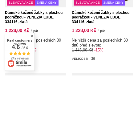
SLEVOVÁ AKCE
ZMĚNA CENY
SLEVOVÁ AKCE
ZMĚNA CENY
Dámské kožené žabky s plochou
Dámské kožené žabky s plochou
podrážkou - VENEZIA LUBE
podrážkou - VENEZIA LUBE
334116, zlatá
334116, zlatá
1 228,00 Kč
1 228,00 Kč
/
pár
/
pár
Nejnižší cena za posledních 30
Nejnižší cena za posledních 30
Real customers
reviews
dnů před slevou:
dnů před slevou:
4.6
/ 5.0
1 446,00 Kč
-15%
1 446,00 Kč
-15%
242 reviews
36
36
VELIKOST:
VELIKOST:
SLEVOVÁ AKCE
ZMĚNA CENY
Dámské kožené pantofle se zlatým
řetízkem - VENEZIA 261601Z,
SLEVOVÁ AKCE
ZMĚNA CENY
černé