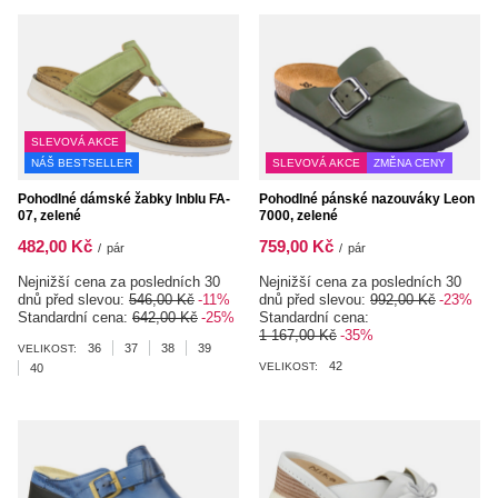
SLEVOVÁ AKCE
NÁŠ BESTSELLER
SLEVOVÁ AKCE
ZMĚNA CENY
Pohodlné dámské žabky Inblu FA-
Pohodlné pánské nazouváky Leon
07, zelené
7000, zelené
482,00 Kč
759,00 Kč
/
pár
/
pár
Nejnižší cena za posledních 30
Nejnižší cena za posledních 30
dnů před slevou:
546,00 Kč
-11%
dnů před slevou:
992,00 Kč
-23%
Standardní cena:
642,00 Kč
-25%
Standardní cena:
1 167,00 Kč
-35%
36
37
38
39
VELIKOST:
42
VELIKOST:
40