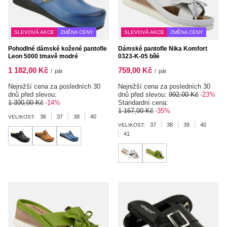
SLEVOVÁ AKCE
ZMĚNA CENY
SLEVOVÁ AKCE
ZMĚNA CENY
Pohodlné dámské kožené pantofle
Dámské pantofle Nika Komfort
Leon 5000 tmavě modré
0323-K-05 bílé
1 182,00 Kč
759,00 Kč
/
pár
/
pár
Nejnižší cena za posledních 30
Nejnižší cena za posledních 30
dnů před slevou:
dnů před slevou:
992,00 Kč
-23%
1 390,00 Kč
-14%
Standardní cena:
1 167,00 Kč
-35%
36
37
38
40
VELIKOST:
37
38
39
40
VELIKOST:
41