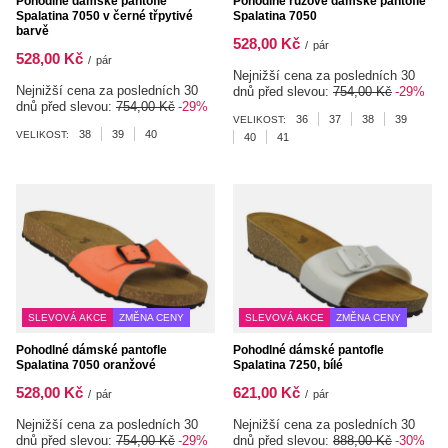
Pohodlné dámské pantofle
Pohodlné růžové dámské pantofle
Spalatina 7050 v černé třpytivé
Spalatina 7050
barvě
528,00 Kč
/
pár
528,00 Kč
/
pár
Nejnižší cena za posledních 30
Nejnižší cena za posledních 30
dnů před slevou:
754,00 Kč
-29%
dnů před slevou:
754,00 Kč
-29%
36
37
38
39
VELIKOST:
38
39
40
VELIKOST:
40
41
SLEVOVÁ AKCE
ZMĚNA CENY
SLEVOVÁ AKCE
ZMĚNA CENY
Pohodlné dámské pantofle
Pohodlné dámské pantofle
Spalatina 7050 oranžové
Spalatina 7250, bílé
528,00 Kč
621,00 Kč
/
pár
/
pár
Nejnižší cena za posledních 30
Nejnižší cena za posledních 30
dnů před slevou:
754,00 Kč
-29%
dnů před slevou:
888,00 Kč
-30%