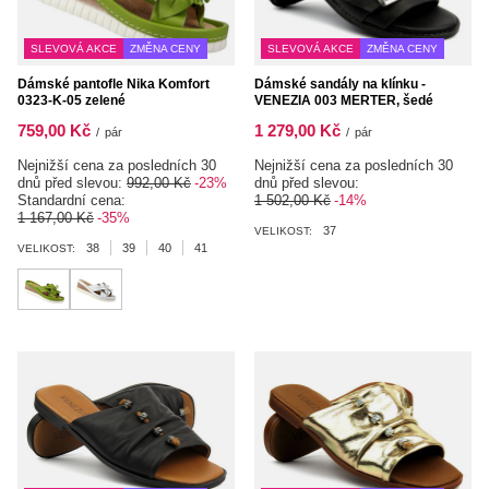
SLEVOVÁ AKCE
ZMĚNA CENY
SLEVOVÁ AKCE
ZMĚNA CENY
Dámské pantofle Nika Komfort
Dámské sandály na klínku -
0323-K-05 zelené
VENEZIA 003 MERTER, šedé
759,00 Kč
1 279,00 Kč
/
pár
/
pár
Nejnižší cena za posledních 30
Nejnižší cena za posledních 30
dnů před slevou:
992,00 Kč
-23%
dnů před slevou:
Standardní cena:
1 502,00 Kč
-14%
1 167,00 Kč
-35%
37
VELIKOST:
38
39
40
41
VELIKOST: