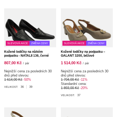
SLEVOVÁ AKCE
ZMĚNA CENY
SLEVOVÁ AKCE
ZMĚNA CENY
Kožené lodičky na nízkém
Kožené lodičky na podpatku –
podpatku - NATALII 136, černé
GALANT 3200, béžové
807,00 Kč
1 514,00 Kč
/
pár
/
pár
Nejnižší cena za posledních 30
Nejnižší cena za posledních 30
dnů před slevou:
dnů před slevou:
1 614,00 Kč
-50%
1 704,00 Kč
-11%
Standardní cena:
36
39
VELIKOST:
1 893,00 Kč
-20%
37
VELIKOST: