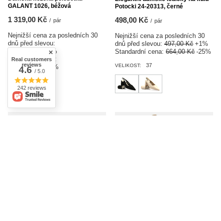
GALANT 1026, béžová
Potocki 24-20313, černé
1 319,00 Kč
498,00 Kč
/
pár
/
pár
Nejnižší cena za posledních 30
Nejnižší cena za posledních 30
dnů před slevou:
dnů před slevou:
497,00 Kč
+1%
1 318,00 Kč
+1%
Standardní cena:
664,00 Kč
-25%
Standardní cena:
Real customers
reviews
37
VELIKOST:
1 759,00 Kč
-25%
4.6
/ 5.0
40
VELIKOST:
242 reviews
VÝHODNÁ NABÍDKA
ZMĚNA CENY
SLEVOVÁ AKCE
ZMĚNA CENY
Elegantní dámské lodičky na kůlu -
Kožené, pohodlné lodičky -
Potocki 24-20313, béžová barva
UNCOME 38062, hnědé
498,00 Kč
1 247,00 Kč
/
pár
/
pár