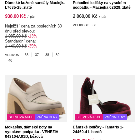
Dámské kožené sandály Maciejka
Pohodlné lodičky na vysokém
L7635-25, zlaté
podpatku - Maciejka 02629, zlaté
938,00 Kč
2 060,00 Kč
/
pár
/
pár
38
VELIKOST:
Nejnižší cena za posledních 30
dnů před slevou:
1 085,00 Kč
-13%
Standardní cena:
1 446,00 Kč
-35%
36
37
38
39
VELIKOST:
40
SLEVOVÁ AKCE
ZMĚNA CENY
SLEVOVÁ AKCE
ZMĚNA CENY
Mokasíny, dámské boty na
Dámské lodičky - Tamaris 1-
vysokém podpatku - VENEZIA
24460-41, bordó
043104A01D, béžová