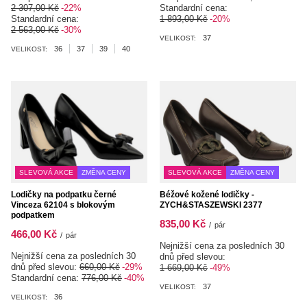
2 307,00 Kč
-22%
Standardní cena:
Standardní cena:
1 893,00 Kč
-20%
2 563,00 Kč
-30%
37
VELIKOST:
36
37
39
40
VELIKOST:
SLEVOVÁ AKCE
ZMĚNA CENY
SLEVOVÁ AKCE
ZMĚNA CENY
Lodičky na podpatku černé
Béžové kožené lodičky -
Vinceza 62104 s blokovým
ZYCH&STASZEWSKI 2377
podpatkem
835,00 Kč
/
pár
466,00 Kč
/
pár
Nejnižší cena za posledních 30
Nejnižší cena za posledních 30
dnů před slevou:
dnů před slevou:
660,00 Kč
-29%
1 669,00 Kč
-49%
Standardní cena:
776,00 Kč
-40%
37
VELIKOST:
36
VELIKOST: