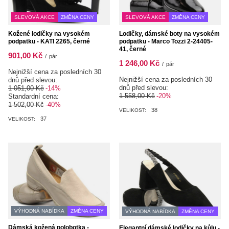
SLEVOVÁ AKCE
ZMĚNA CENY
SLEVOVÁ AKCE
ZMĚNA CENY
Kožené lodičky na vysokém
Lodičky, dámské boty na vysokém
podpatku - KATI 2265, černé
podpatku - Marco Tozzi 2-24405-
41, černé
901,00 Kč
/
pár
1 246,00 Kč
/
pár
Nejnižší cena za posledních 30
Nejnižší cena za posledních 30
dnů před slevou:
dnů před slevou:
1 051,00 Kč
-14%
1 558,00 Kč
-20%
Standardní cena:
1 502,00 Kč
-40%
38
VELIKOST:
37
VELIKOST:
VÝHODNÁ NABÍDKA
ZMĚNA CENY
VÝHODNÁ NABÍDKA
ZMĚNA CENY
Dámská kožená polobotka -
Elegantní dámské lodičky na kůlu -