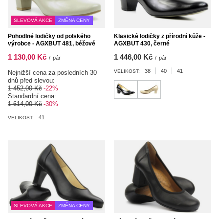
SLEVOVÁ AKCE
ZMĚNA CENY
Pohodlné lodičky od polského
Klasické lodičky z přírodní kůže -
výrobce - AGXBUT 481, béžové
AGXBUT 430, černé
1 130,00 Kč
1 446,00 Kč
/
pár
/
pár
38
40
41
VELIKOST:
Nejnižší cena za posledních 30
dnů před slevou:
1 452,00 Kč
-22%
Standardní cena:
1 614,00 Kč
-30%
41
VELIKOST:
SLEVOVÁ AKCE
ZMĚNA CENY