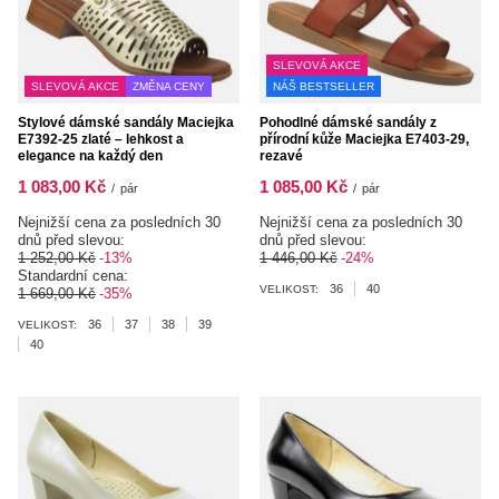
SLEVOVÁ AKCE
SLEVOVÁ AKCE
ZMĚNA CENY
NÁŠ BESTSELLER
Stylové dámské sandály Maciejka
Pohodlné dámské sandály z
E7392-25 zlaté – lehkost a
přírodní kůže Maciejka E7403-29,
elegance na každý den
rezavé
1 083,00 Kč
1 085,00 Kč
/
pár
/
pár
Nejnižší cena za posledních 30
Nejnižší cena za posledních 30
dnů před slevou:
dnů před slevou:
1 252,00 Kč
-13%
1 446,00 Kč
-24%
Standardní cena:
36
40
VELIKOST:
1 669,00 Kč
-35%
36
37
38
39
VELIKOST:
40