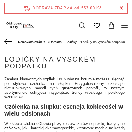
DOPRAVA ZDARMA
od 553,00 Kč
Domovská stránka
Dámské
Lodičky
Lodičky na vysokém podpatku
LODIČKY NA VYSOKÉM
PODPATKU
Zamiast klasycznych szpilek lub butów na koturnie możesz sięgnąć
po stylowe czółenka na słupku. Przygotowaliśmy dziesiątki
nietuzinkowych modeli tych gustownych pantofli, w naszym
asortymencie odkryjesz najgorętsze trendy włoskiego i polskiego
wzornictwa.
Czółenka na słupku: esencja kobiecości w
wielu odsłonach
W sklepie UlubioneObuwie.pl wybierzesz zarówno proste, tradycyjne
czółenka
, jak i bardziej ekstrawaganckie, kreatywne modele na każdą