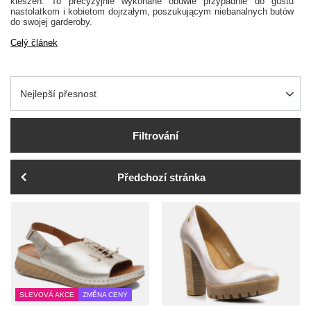
kieszeń. To precyzyjnie wykonane obuwie przypadnie do gustu
nastolatkom i kobietom dojrzałym, poszukującym niebanalnych butów
do swojej garderoby.
Celý článek
Zmień sortowanie
Nejlepší přesnost
Filtrování
Předchozí stránka
SLEVOVÁ AKCE
ZMĚNA CENY