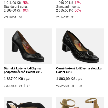
1 916,00 Kč
-25%
1 916,00 Kč
-12%
Standardní cena:
Standardní cena:
2 395,00 Kč
-40%
2 395,00 Kč
-30%
36
36
VELIKOST:
VELIKOST:
Dámské kožené lodičky na
Černé kožené lodičky na sloupku
podpatku černé Galant 4012
Galant 4010
1 837,00 Kč
1 893,00 Kč
/
pár
/
pár
36
37
36
37
VELIKOST:
VELIKOST: