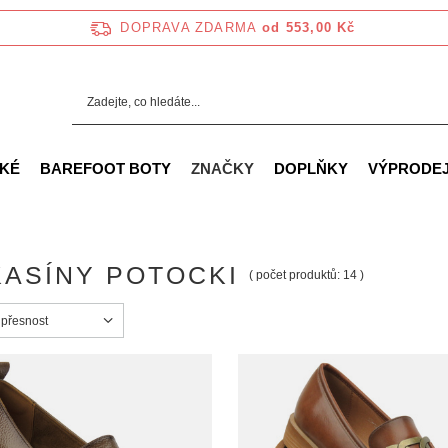
DOPRAVA ZDARMA
od 553,00 Kč
KÉ
BAREFOOT BOTY
ZNAČKY
DOPLŇKY
VÝPRODE
ASÍNY POTOCKI
( počet produktů:
14
)
ortowanie
 přesnost