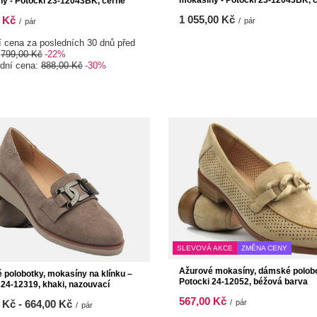
mokasíny - Potocki 23-12043BK, 
y - Potocki 23-12043BK, černé
1 055,00 Kč
 Kč
/
pár
/
pár
í cena za posledních 30 dnů před
:
799,00 Kč
-22%
rdní cena:
888,00 Kč
-30%
SLEVOVÁ AKCE
ZMĚNA CENY
Ažurové mokasíny, dámské polobo
polobotky, mokasíny na klínku –
Potocki 24-12052, béžová barva
 24-12319, khaki, nazouvací
567,00 Kč
/
pár
 Kč
-
do
664,00 Kč
/
pár