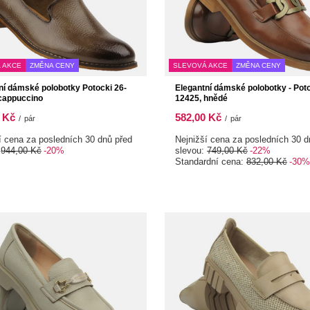
 AKCE
ZMĚNA CENY
SLEVOVÁ AKCE
ZMĚNA CENY
ní dámské polobotky Potocki 26-
Elegantní dámské polobotky - Poto
cappuccino
12425, hnědé
 Kč
582,00 Kč
/
pár
/
pár
í cena za posledních 30 dnů před
Nejnižší cena za posledních 30 d
:
944,00 Kč
-20%
slevou:
749,00 Kč
-22%
Standardní cena:
832,00 Kč
-30%