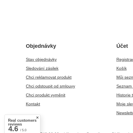
Objednávky
Účet
Stav objednávky
Registra
Sledování zásilek
Košík
Chci reklamovat produkt
Můj sez
Chci odstoupit od smlouvy
Seznam 
Chci produkt vyměnit
Historie 
Kontakt
Moje sle
Newslett
Real customers
reviews
4.6
/ 5.0