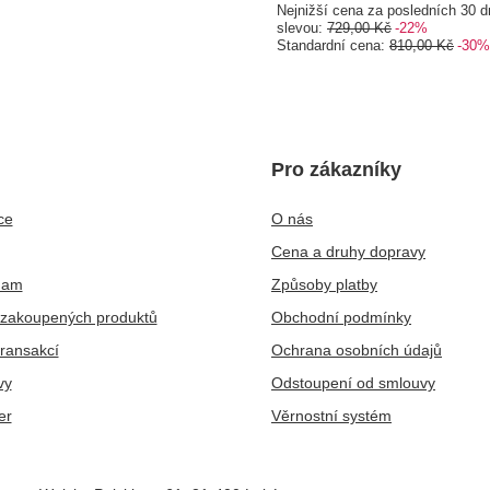
Nejnižší cena za posledních 30 d
slevou:
729,00 Kč
-22%
Standardní cena:
810,00 Kč
-30%
Pro zákazníky
ce
O nás
Cena a druhy dopravy
nam
Způsoby platby
zakoupených produktů
Obchodní podmínky
transakcí
Ochrana osobních údajů
vy
Odstoupení od smlouvy
er
Věrnostní systém