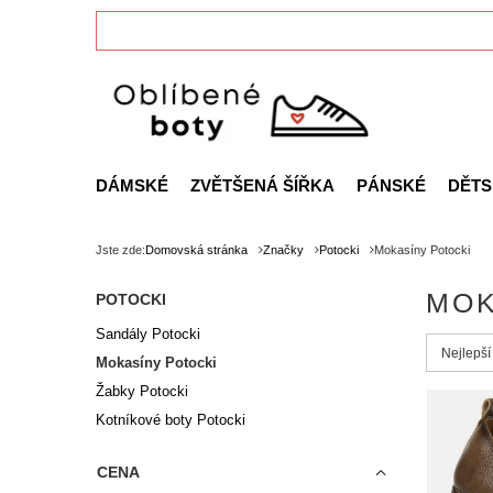
DÁMSKÉ
ZVĚTŠENÁ ŠÍŘKA
PÁNSKÉ
DĚTS
Jste zde:
Domovská stránka
Značky
Potocki
Mokasíny Potocki
MOK
POTOCKI
Sandály Potocki
Zmień s
Nejlepší
Mokasíny Potocki
Žabky Potocki
Kotníkové boty Potocki
CENA