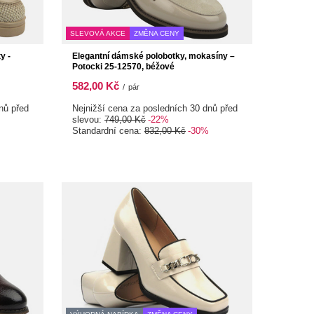
SLEVOVÁ AKCE
ZMĚNA CENY
y -
Elegantní dámské polobotky, mokasíny –
Potocki 25-12570, béžové
582,00 Kč
/
pár
nů před
Nejnižší cena za posledních 30 dnů před
slevou:
749,00 Kč
-22%
Standardní cena:
832,00 Kč
-30%