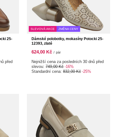
SLEVOVÁ AKCE
ZMĚNA CENY
cki 25-
Dámské polobotky, mokasíny Potocki 25-
12393, zlaté
624,00 Kč
/
pár
nů před
Nejnižší cena za posledních 30 dnů před
slevou:
749,00 Kč
-16%
Standardní cena:
832,00 Kč
-25%