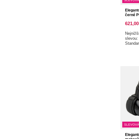
SLEVOVÁ
Elegant
černé P
621,00
Nejnižš
slevou
Standa
SLEVOVÁ
Elegant