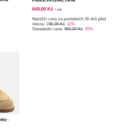
černé
Potocki 24-12490, černé
649,00 Kč
/
pár
Nejnižší cena za posledních 30 dnů před
slevou:
736,00 Kč
-11%
Standardní cena:
865,00 Kč
-25%
tky -