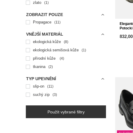
zlato
1
ZOBRAZIT POUZE
Propagace
11
Elegant
Potocki
VNĚJŠÍ MATERIÁL
832,00
ekologická kůže
8
ekologická semišová kůže
1
přírodní kůže
4
tkanina
2
TYP UPEVNĚNÍ
slip-on
11
suchý zip
3
Použít vybrané filtry