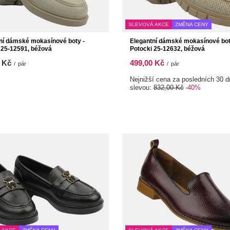
SLEVOVÁ AKCE
ZMĚNA CENY
ní dámské mokasínové boty -
Elegantní dámské mokasínové bot
 25-12591, béžová
Potocki 25-12632, béžová
 Kč
499,00 Kč
/
pár
/
pár
Nejnižší cena za posledních 30 d
slevou:
832,00 Kč
-40%