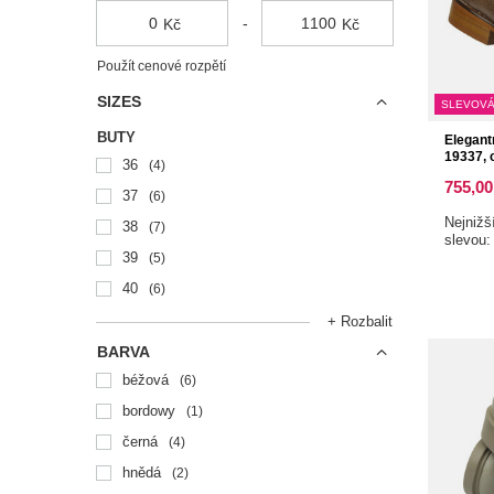
-
Kč
Kč
Použít cenové rozpětí
SIZES
SLEVOVÁ
BUTY
Elegant
19337, 
36
4
755,00
37
6
Nejnižš
38
7
slevou
39
5
40
6
+ Rozbalit
BARVA
béžová
6
bordowy
1
černá
4
hnědá
2