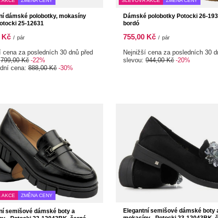
 AKCE
ZMĚNA CENY
SLEVOVÁ AKCE
ZMĚNA CENY
ní dámské polobotky, mokasíny
Dámské polobotky Potocki 26-19
otocki 25-12631
bordó
 Kč
755,00 Kč
/
pár
/
pár
í cena za posledních 30 dnů před
Nejnižší cena za posledních 30 d
:
799,00 Kč
-22%
slevou:
944,00 Kč
-20%
rdní cena:
888,00 Kč
-30%
 AKCE
ZMĚNA CENY
Elegantní semišové dámské boty 
ní semišové dámské boty a