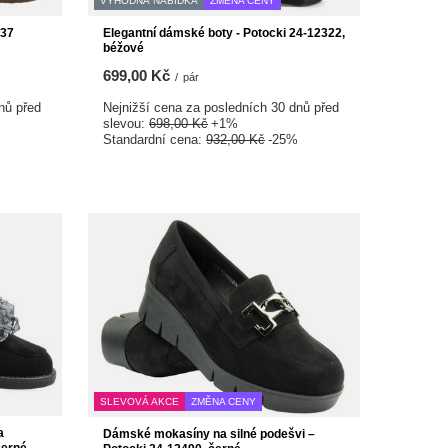
VÝHODNÁ NABÍDKA
ZMĚNA CENY
337
Elegantní dámské boty - Potocki 24-12322,
béžové
699,00 Kč
/
pár
nů před
Nejnižší cena za posledních 30 dnů před
slevou:
698,00 Kč
+1%
Standardní cena:
932,00 Kč
-25%
SLEVOVÁ AKCE
ZMĚNA CENY
a
Dámské mokasíny na silné podešvi –