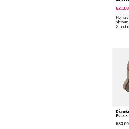
mokasín
621,00
Nejnižš
slevou
Standa
Dámské 
Potocki
od
553,00