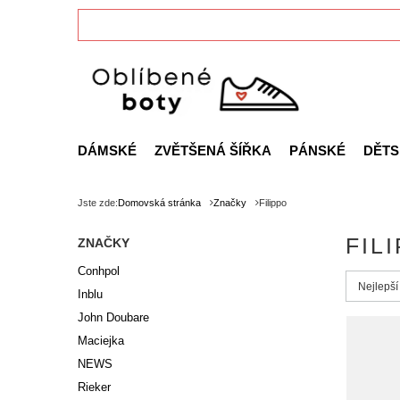
DÁMSKÉ
ZVĚTŠENÁ ŠÍŘKA
PÁNSKÉ
DĚTS
Jste zde:
Domovská stránka
Značky
Filippo
FIL
ZNAČKY
Conhpol
Zmień s
Nejlepší
Inblu
John Doubare
Maciejka
NEWS
Rieker