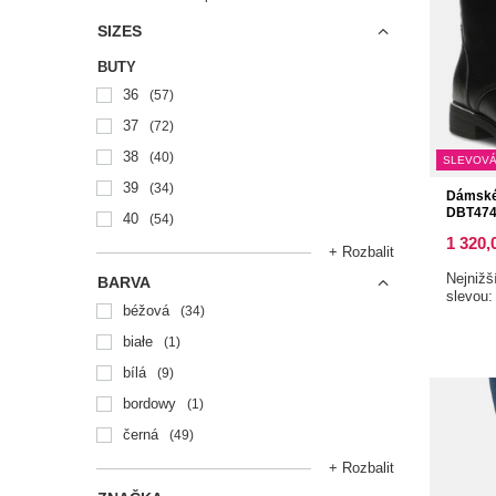
SIZES
BUTY
36
57
37
72
38
40
SLEVOVÁ
39
34
Dámské 
DBT4747
40
54
1 320,
+ Rozbalit
Nejnižš
BARVA
slevou
béžová
34
białe
1
bílá
9
bordowy
1
černá
49
+ Rozbalit