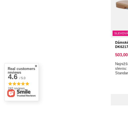
SLEVOVÁ
Dámské 
DK6217
503,00
Nejnižš
slevou
Real customers
reviews
Standa
4.6
/ 5.0
242 reviews