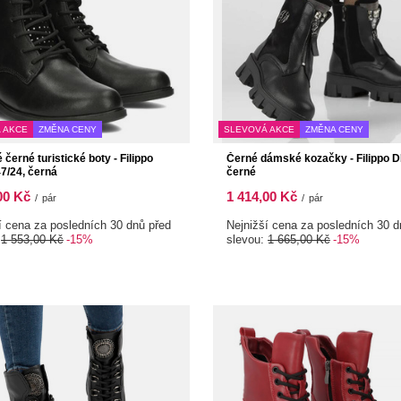
 AKCE
ZMĚNA CENY
SLEVOVÁ AKCE
ZMĚNA CENY
černé turistické boty - Filippo
Černé dámské kozačky - Filippo 
/24, černá
černé
00 Kč
1 414,00 Kč
/
pár
/
pár
í cena za posledních 30 dnů před
Nejnižší cena za posledních 30 d
:
1 553,00 Kč
-15%
slevou:
1 665,00 Kč
-15%