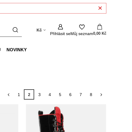
Kč
Přihlásit se
Můj seznam
0,00 Kč
J
NOVINKY
1
2
3
4
5
6
7
8