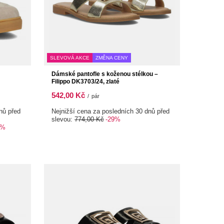
SLEVOVÁ AKCE
ZMĚNA CENY
Dámské pantofle s koženou stélkou –
Filippo DK3703/24, zlaté
542,00 Kč
/
pár
nů před
Nejnižší cena za posledních 30 dnů před
slevou:
774,00 Kč
-29%
5%