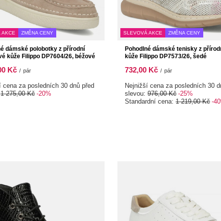
 AKCE
ZMĚNA CENY
SLEVOVÁ AKCE
ZMĚNA CENY
é dámské polobotky z přírodní
Pohodlné dámské tenisky z přírodn
é kůže Filippo DP7604/26, béžové
kůže Filippo DP7573/26, šedé
00 Kč
732,00 Kč
/
pár
/
pár
í cena za posledních 30 dnů před
Nejnižší cena za posledních 30 d
:
1 275,00 Kč
-20%
slevou:
976,00 Kč
-25%
Standardní cena:
1 219,00 Kč
-4