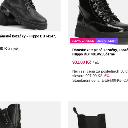
ámské kozačky - Filippo DBT4147,
SLEVOVÁ AKCE
ZMĚNA CENY
00 Kč
/
pár
Dámské zateplené kozačky, kozač
Filippo DBT4819/23, černé
931,00 Kč
/
pár
Nejnižší cena za posledních 30 d
slevou:
997,00 Kč
-6%
Standardní cena:
1 164,00 Kč
-2