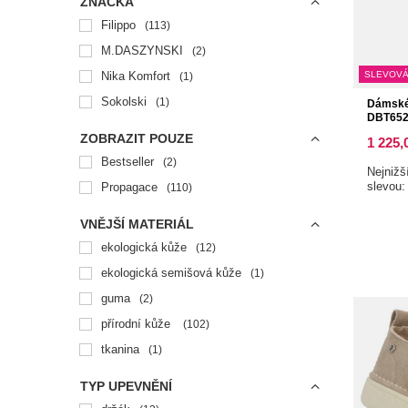
ZNAČKA
Filippo
113
M.DASZYŃSKI
2
Nika Komfort
SLEVOVÁ
1
Sokolski
1
Dámské 
DBT6521
ZOBRAZIT POUZE
1 225,
Bestseller
2
Nejnižš
slevou
Propagace
110
VNĚJŠÍ MATERIÁL
ekologická kůže
12
ekologická semišová kůže
1
guma
2
přírodní kůže
102
tkanina
1
TYP UPEVNĚNÍ