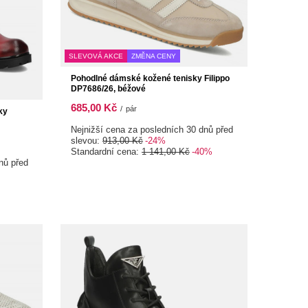
SLEVOVÁ AKCE
ZMĚNA CENY
Pohodlné dámské kožené tenisky Filippo
DP7686/26, béžové
685,00 Kč
/
pár
ky
Nejnižší cena za posledních 30 dnů před
slevou:
913,00 Kč
-24%
Standardní cena:
1 141,00 Kč
-40%
nů před