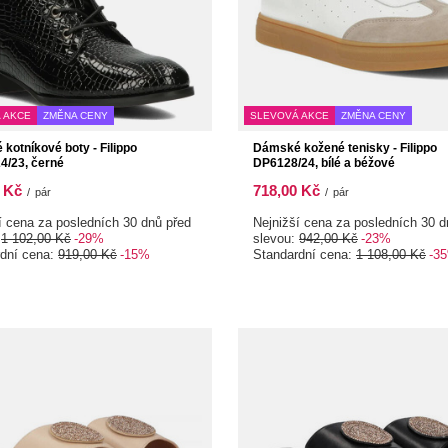
 AKCE
ZMĚNA CENY
SLEVOVÁ AKCE
ZMĚNA CENY
kotníkové boty - Filippo
Dámské kožené tenisky - Filippo
/23, černé
DP6128/24, bílé a béžové
 Kč
718,00 Kč
/
pár
/
pár
í cena za posledních 30 dnů před
Nejnižší cena za posledních 30 d
:
1 102,00 Kč
-29%
slevou:
942,00 Kč
-23%
rdní cena:
919,00 Kč
-15%
Standardní cena:
1 108,00 Kč
-3