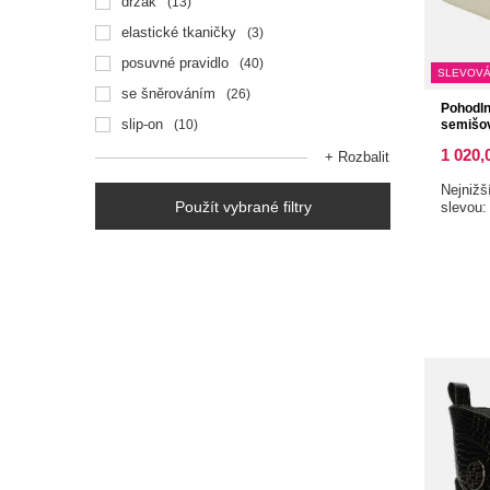
držák
13
elastické tkaničky
3
posuvné pravidlo
40
SLEVOVÁ
se šněrováním
26
Pohodln
slip-on
10
semišov
1 020,
+ Rozbalit
Nejnižš
Použít vybrané filtry
slevou