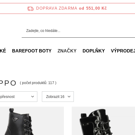
DOPRAVA ZDARMA
od 551,00 Kč
KÉ
BAREFOOT BOTY
ZNAČKY
DOPLŇKY
VÝPRODE
IPPO
( počet produktů:
117
)
ortowanie
 přesnost
Zmień ilość wyświetlanych produktów
Zobrazit 16