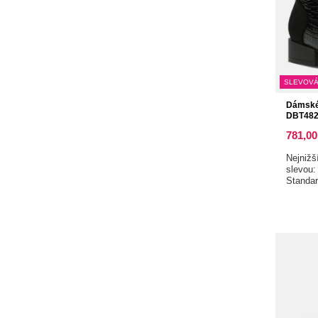
SLEVOVÁ
Dámské 
DBT4824
781,00
Nejnižš
slevou
Standa