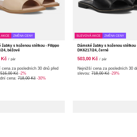
 AKCE
ZMĚNA CENY
SLEVOVÁ AKCE
ZMĚNA CENY
žabky s koženou stélkou - Filippo
Dámské žabky s koženou stélkou -
/24, béžové
DK6217/24, černé
 Kč
503,00 Kč
/
pár
/
pár
í cena za posledních 30 dnů před
Nejnižší cena za posledních 30 d
:
516,00 Kč
-2%
slevou:
718,00 Kč
-29%
rdní cena:
718,00 Kč
-30%