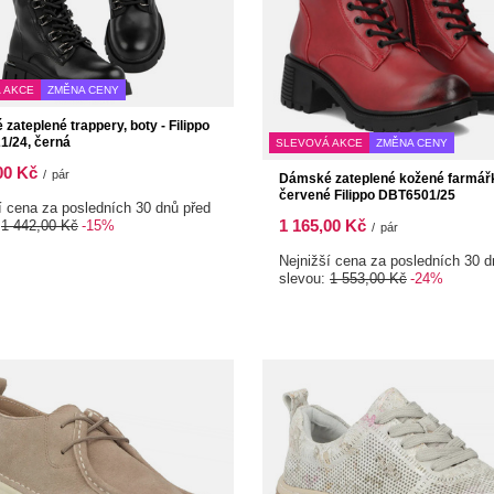
 AKCE
ZMĚNA CENY
zateplené trappery, boty - Filippo
/24, černá
SLEVOVÁ AKCE
ZMĚNA CENY
00 Kč
/
pár
Dámské zateplené kožené farmář
červené Filippo DBT6501/25
í cena za posledních 30 dnů před
1 165,00 Kč
:
1 442,00 Kč
-15%
/
pár
Nejnižší cena za posledních 30 d
slevou:
1 553,00 Kč
-24%