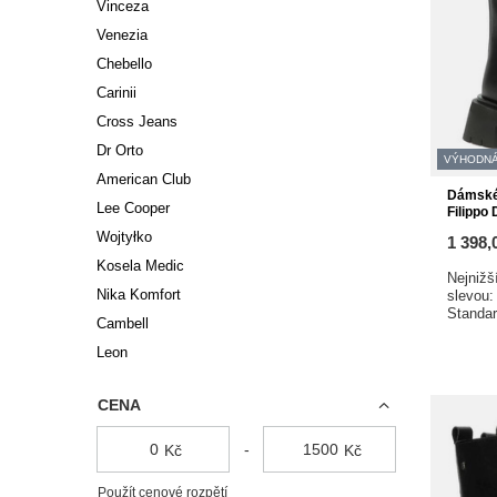
Vinceza
Venezia
Chebello
Carinii
Cross Jeans
Dr Orto
VÝHODNÁ
American Club
Dámské 
Lee Cooper
Filippo
Wojtyłko
1 398,
Kosela Medic
Nejnižš
Nika Komfort
slevou
Standa
Cambell
Leon
CENA
-
Kč
Kč
Použít cenové rozpětí