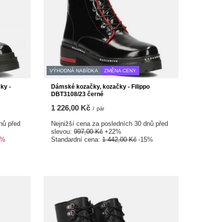
VÝHODNÁ NABÍDKA
ZMĚNA CENY
ky -
Dámské kozačky, kozačky - Filippo
DBT3108/23 černé
1 226,00 Kč
/
pár
nů před
Nejnižší cena za posledních 30 dnů před
slevou:
997,00 Kč
+22%
0%
Standardní cena:
1 442,00 Kč
-15%