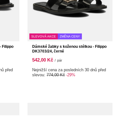
SLEVOVÁ AKCE
ZMĚNA CENY
 Filippo
Dámské žabky s koženou stélkou - Filippo
DK3703/24, černé
542,00 Kč
/
pár
nů před
Nejnižší cena za posledních 30 dnů před
slevou:
774,00 Kč
-29%