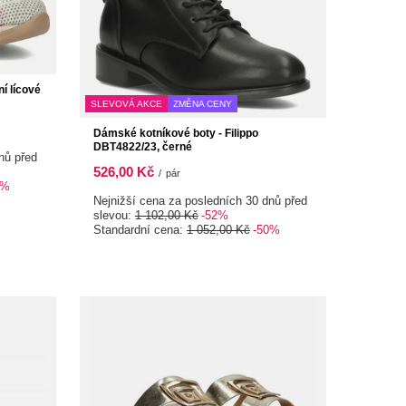
í lícové
SLEVOVÁ AKCE
ZMĚNA CENY
Dámské kotníkové boty - Filippo
DBT4822/23, černé
nů před
526,00 Kč
/
pár
0%
Nejnižší cena za posledních 30 dnů před
slevou:
1 102,00 Kč
-52%
Standardní cena:
1 052,00 Kč
-50%