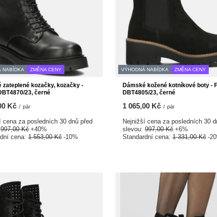
 NABÍDKA
ZMĚNA CENY
VÝHODNÁ NABÍDKA
ZMĚNA CENY
zateplené kozačky, kozačky -
Dámské kožené kotníkové boty - F
 DBT4870/23, černé
DBT4805/23, černé
00 Kč
1 065,00 Kč
/
pár
/
pár
í cena za posledních 30 dnů před
Nejnižší cena za posledních 30 d
:
997,00 Kč
+40%
slevou:
997,00 Kč
+6%
rdní cena:
1 553,00 Kč
-10%
Standardní cena:
1 331,00 Kč
-2