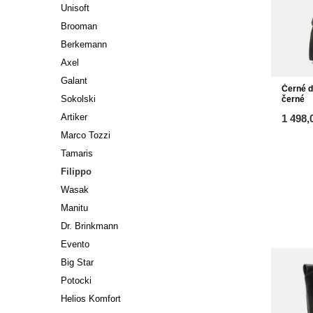
Unisoft
Brooman
Berkemann
Axel
Galant
Černé d
Sokolski
černé
Artiker
1 498,
Marco Tozzi
Tamaris
Filippo
Wasak
Manitu
Dr. Brinkmann
Evento
Big Star
Potocki
Helios Komfort