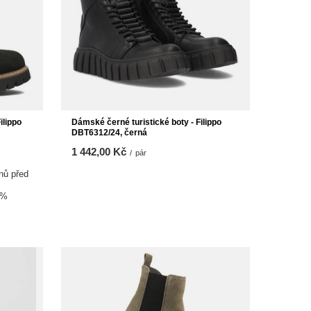
ilippo
Dámské černé turistické boty - Filippo
DBT6312/24, černá
1 442,00 Kč
/
pár
nů před
0%