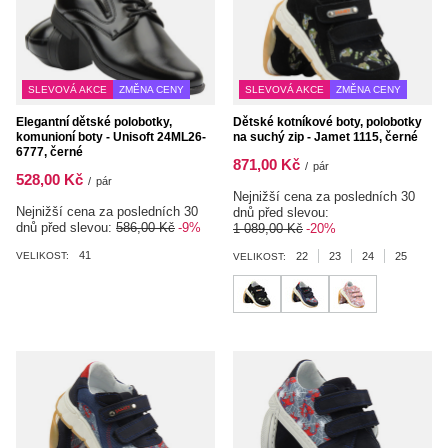
SLEVOVÁ AKCE
ZMĚNA CENY
SLEVOVÁ AKCE
ZMĚNA CENY
Elegantní dětské polobotky,
Dětské kotníkové boty, polobotky
komunioní boty - Unisoft 24ML26-
na suchý zip - Jamet 1115, černé
6777, černé
871,00 Kč
/
pár
528,00 Kč
/
pár
Nejnižší cena za posledních 30
Nejnižší cena za posledních 30
dnů před slevou:
dnů před slevou:
586,00 Kč
-9%
1 089,00 Kč
-20%
41
VELIKOST:
22
23
24
25
VELIKOST: