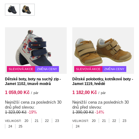
SLEVOVÁ AKCE
ZMĚNA CENY
SLEVOVÁ AKCE
ZMĚNA CENY
Dětské boty, boty na suchý zip -
Dětské polobotky, kotníkové boty -
Jamet 1102, tmavě modrá
Jamet 1119, hnědé
1 059,00 Kč
1 182,00 Kč
/
pár
/
pár
Nejnižší cena za posledních 30
Nejnižší cena za posledních 30
dnů před slevou:
dnů před slevou:
1 323,00 Kč
-19%
1 390,00 Kč
-14%
20
21
22
23
20
21
22
23
VELIKOST:
VELIKOST:
24
25
24