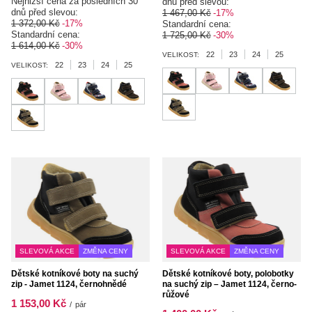
Nejnižší cena za posledních 30
dnů před slevou:
dnů před slevou:
1 467,00 Kč
-17%
1 372,00 Kč
-17%
Standardní cena:
Standardní cena:
1 725,00 Kč
-30%
1 614,00 Kč
-30%
22
23
24
25
VELIKOST:
22
23
24
25
VELIKOST:
SLEVOVÁ AKCE
ZMĚNA CENY
SLEVOVÁ AKCE
ZMĚNA CENY
Dětské kotníkové boty na suchý
Dětské kotníkové boty, polobotky
zip - Jamet 1124, černohnědé
na suchý zip – Jamet 1124, černo-
růžové
1 153,00 Kč
/
pár