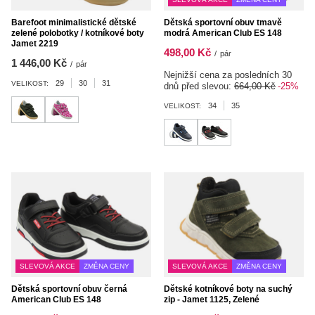
Barefoot minimalistické dětské
Dětská sportovní obuv tmavě
zelené polobotky / kotníkové boty
modrá American Club ES 148
Jamet 2219
498,00 Kč
/
pár
1 446,00 Kč
/
pár
Nejnižší cena za posledních 30
29
30
31
VELIKOST:
dnů před slevou:
664,00 Kč
-25%
34
35
VELIKOST:
SLEVOVÁ AKCE
ZMĚNA CENY
SLEVOVÁ AKCE
ZMĚNA CENY
Dětská sportovní obuv černá
Dětské kotníkové boty na suchý
American Club ES 148
zip - Jamet 1125, Zelené