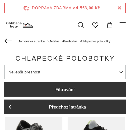
DOPRAVA ZDARMA
od 553,00 Kč
Domovská stránka
Dětské
Polobotky
Chlapecké polobotky
CHLAPECKÉ POLOBOTKY
Zmień sortowanie
Nejlepší přesnost
Filtrování
Předchozí stránka