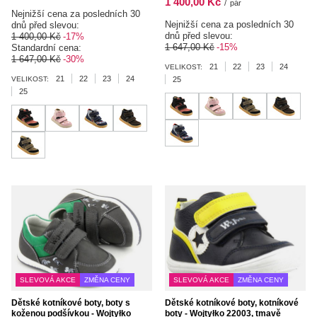
1 400,00 Kč
/
pár
Nejnižší cena za posledních 30
Nejnižší cena za posledních 30
dnů před slevou:
dnů před slevou:
1 400,00 Kč
-17%
1 647,00 Kč
-15%
Standardní cena:
1 647,00 Kč
-30%
21
22
23
24
VELIKOST:
21
22
23
24
VELIKOST:
25
25
SLEVOVÁ AKCE
ZMĚNA CENY
SLEVOVÁ AKCE
ZMĚNA CENY
Dětské kotníkové boty, boty s
Dětské kotníkové boty, kotníkové
koženou podšívkou - Wojtyłko
boty - Wojtyłko 22003, tmavě