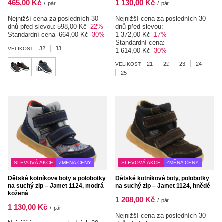
465,00 Kč
1 130,00 Kč
/
pár
/
pár
Nejnižší cena za posledních 30
Nejnižší cena za posledních 30
dnů před slevou:
598,00 Kč
-22%
dnů před slevou:
Standardní cena:
664,00 Kč
-30%
1 372,00 Kč
-17%
Standardní cena:
32
33
VELIKOST:
1 614,00 Kč
-30%
21
22
23
24
VELIKOST:
25
SLEVOVÁ AKCE
ZMĚNA CENY
SLEVOVÁ AKCE
ZMĚNA CENY
Dětské kotníkové boty a polobotky
Dětské kotníkové boty, polobotky
na suchý zip – Jamet 1124, modrá
na suchý zip – Jamet 1124, hnědé
kožená
1 208,00 Kč
/
pár
1 130,00 Kč
/
pár
Nejnižší cena za posledních 30