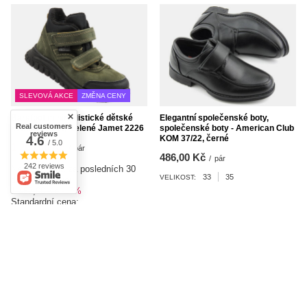
SLEVOVÁ AKCE
ZMĚNA CENY
Barefoot minimalistické dětské
Elegantní společenské boty,
Real customers
kotníkové boty zelené Jamet 2226
společenské boty - American Club
reviews
KOM 37/22, černé
4.6
/ 5.0
1 208,00 Kč
/
pár
486,00 Kč
/
pár
242 reviews
Nejnižší cena za posledních 30
33
35
VELIKOST:
dnů před slevou:
1 467,00 Kč
-17%
Standardní cena:
1 725,00 Kč
-30%
27
28
29
30
VELIKOST: