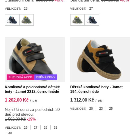
Standardní cena:
664,00 Kč
-40%
Standardní cena:
664,00 Kč
-40%
28
27
VELIKOST:
VELIKOST:
SLEVOVÁ AKCE
ZMĚNA CENY
Kotníkové a polobotkové dětské
Dětské kotníkové boty - Jamet
boty - Jamet 2212, černo-hnědé
194, černohnědé
1 202,00 Kč
1 312,00 Kč
/
pár
/
pár
20
23
25
VELIKOST:
Nejnižší cena za posledních 30
dnů před slevou:
1 502,00 Kč
-19%
26
27
28
29
VELIKOST:
30