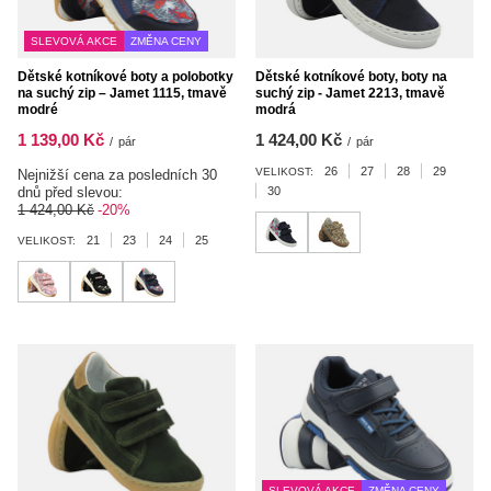
SLEVOVÁ AKCE
ZMĚNA CENY
Dětské kotníkové boty a polobotky
Dětské kotníkové boty, boty na
na suchý zip – Jamet 1115, tmavě
suchý zip - Jamet 2213, tmavě
modré
modrá
1 139,00 Kč
1 424,00 Kč
/
pár
/
pár
26
27
28
29
VELIKOST:
Nejnižší cena za posledních 30
dnů před slevou:
30
1 424,00 Kč
-20%
21
23
24
25
VELIKOST:
SLEVOVÁ AKCE
ZMĚNA CENY