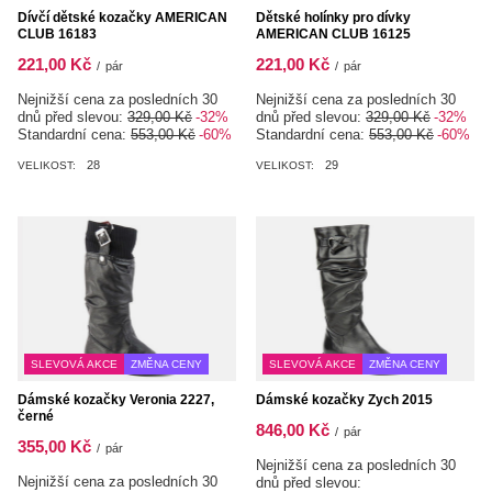
Dívčí dětské kozačky AMERICAN
Dětské holínky pro dívky
CLUB 16183
AMERICAN CLUB 16125
221,00 Kč
221,00 Kč
/
pár
/
pár
Nejnižší cena za posledních 30
Nejnižší cena za posledních 30
dnů před slevou:
329,00 Kč
-32%
dnů před slevou:
329,00 Kč
-32%
Standardní cena:
553,00 Kč
-60%
Standardní cena:
553,00 Kč
-60%
28
29
VELIKOST:
VELIKOST:
SLEVOVÁ AKCE
ZMĚNA CENY
SLEVOVÁ AKCE
ZMĚNA CENY
Dámské kozačky Veronia 2227,
Dámské kozačky Zych 2015
černé
846,00 Kč
/
pár
355,00 Kč
/
pár
Nejnižší cena za posledních 30
Nejnižší cena za posledních 30
dnů před slevou: