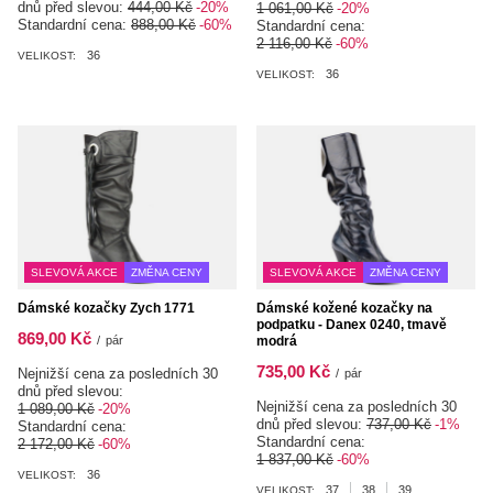
dnů před slevou:
444,00 Kč
-20%
1 061,00 Kč
-20%
Standardní cena:
888,00 Kč
-60%
Standardní cena:
2 116,00 Kč
-60%
36
VELIKOST:
36
VELIKOST:
SLEVOVÁ AKCE
ZMĚNA CENY
SLEVOVÁ AKCE
ZMĚNA CENY
Dámské kozačky Zych 1771
Dámské kožené kozačky na
podpatku - Danex 0240, tmavě
869,00 Kč
/
pár
modrá
735,00 Kč
Nejnižší cena za posledních 30
/
pár
dnů před slevou:
Nejnižší cena za posledních 30
1 089,00 Kč
-20%
dnů před slevou:
737,00 Kč
-1%
Standardní cena:
Standardní cena:
2 172,00 Kč
-60%
1 837,00 Kč
-60%
36
VELIKOST:
37
38
39
VELIKOST: