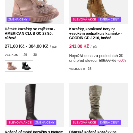
ZMĚNA CENY
SLEVOVÁ AKCE
ZMĚNA CENY
Dětské kozačky se zajíčkem -
Kozačky, kotníkové boty na
AMERICAN CLUB GC 27/20,
vysokém podpatku s kamínky -
růžové
GOODIN GD-1216, hnědé
od
271,00 Kč
-
do
304,00 Kč
243,00 Kč
/
pár
/
pár
29
30
VELIKOST:
Nejnižší cena za posledních 30
dnů před slevou:
609,00 Kč
-60%
38
VELIKOST:
SLEVOVÁ AKCE
ZMĚNA CENY
SLEVOVÁ AKCE
ZMĚNA CENY
Kožené dámské kozačky s blokem
Dámské kožené kozačky na