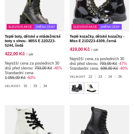
SLEVOVÁ AKCE
ZMĚNA CENY
SLEVOVÁ AKCE
ZMĚNA CENY
Teplé boty, dětské a mládežnické
Teplé kozačky, dětské kozačky -
boty s vlnou - MISS E 22DZ23-
Miss E 21DZ23-4309, černá
5244, šedá
419,00 Kč
/
pár
422,00 Kč
/
pár
Nejnižší cena za posledních 30
Nejnižší cena za posledních 30
dnů před slevou:
793,00 Kč
-47%
dnů před slevou:
793,00 Kč
-46%
Standardní cena:
698,00 Kč
-40%
Standardní cena:
22
23
24
26
VELIKOST:
1 055,00 Kč
-60%
32
33
34
VELIKOST: