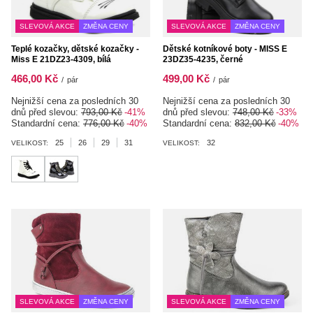
SLEVOVÁ AKCE
ZMĚNA CENY
SLEVOVÁ AKCE
ZMĚNA CENY
Teplé kozačky, dětské kozačky -
Dětské kotníkové boty - MISS E
Miss E 21DZ23-4309, bílá
23DZ35-4235, černé
466,00 Kč
499,00 Kč
/
pár
/
pár
Nejnižší cena za posledních 30
Nejnižší cena za posledních 30
dnů před slevou:
793,00 Kč
-41%
dnů před slevou:
748,00 Kč
-33%
Standardní cena:
776,00 Kč
-40%
Standardní cena:
832,00 Kč
-40%
25
26
29
31
32
VELIKOST:
VELIKOST:
SLEVOVÁ AKCE
ZMĚNA CENY
SLEVOVÁ AKCE
ZMĚNA CENY