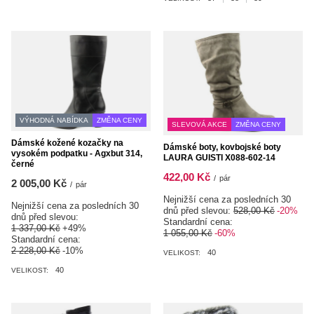
VÝHODNÁ NABÍDKA
ZMĚNA CENY
SLEVOVÁ AKCE
ZMĚNA CENY
Dámské kožené kozačky na
Dámské boty, kovbojské boty
vysokém podpatku - Agxbut 314,
LAURA GUISTI X088-602-14
černé
422,00 Kč
/
pár
2 005,00 Kč
/
pár
Nejnižší cena za posledních 30
Nejnižší cena za posledních 30
dnů před slevou:
528,00 Kč
-20%
dnů před slevou:
Standardní cena:
1 337,00 Kč
+49%
1 055,00 Kč
-60%
Standardní cena:
2 228,00 Kč
-10%
40
VELIKOST:
40
VELIKOST: