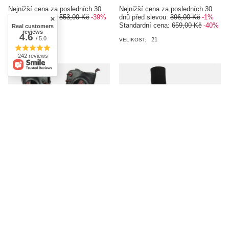
Nejnižší cena za posledních 30
Nejnižší cena za posledních 30
dnů před slevou:
553,00 Kč
-39%
dnů před slevou:
396,00 Kč
-1%
Standardní cena:
659,00 Kč
-40%
Real customers
20
reviews
VELIKOST:
4.6
/ 5.0
21
VELIKOST:
242 reviews
SLEVOVÁ AKCE
ZMĚNA CENY
SLEVOVÁ AKCE
ZMĚNA CENY
Teplé boty, dětské a mládežnické
Vysoké dámské kozačky na
boty s vlnou - MISS E 5244, černé s
platformě - VENEZIA 41 4305,
červenými vsadkami
černé
633,00 Kč
1 387,00 Kč
/
pár
/
pár
Nejnižší cena za posledních 30
Nejnižší cena za posledních 30
dnů před slevou:
844,00 Kč
-25%
dnů před slevou:
Standardní cena:
1 942,00 Kč
-28%
1 055,00 Kč
-40%
Standardní cena:
2 775,00 Kč
-50%