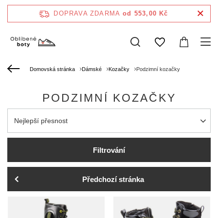
DOPRAVA ZDARMA
od 553,00 Kč
Domovská stránka
Dámské
Kozačky
Podzimní kozačky
PODZIMNÍ KOZAČKY
Zmień sortowanie
Nejlepší přesnost
Filtrování
Předchozí stránka