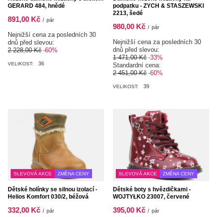
GERARD 484, hnědé
podpatku - ZYCH & STASZEWSKI
2213, šedé
891,00 Kč
/
pár
980,00 Kč
/
pár
Nejnižší cena za posledních 30
Nejnižší cena za posledních 30
dnů před slevou:
dnů před slevou:
2 228,00 Kč
-60%
1 471,00 Kč
-33%
36
VELIKOST:
Standardní cena:
2 451,00 Kč
-60%
39
VELIKOST:
SLEVOVÁ AKCE
ZMĚNA CENY
SLEVOVÁ AKCE
ZMĚNA CENY
Dětské holínky se silnou izolací -
Dětské boty s hvězdičkami -
Helios Komfort 030/2, béžová
WOJTYŁKO 23007, červené
332,00 Kč
395,00 Kč
/
pár
/
pár