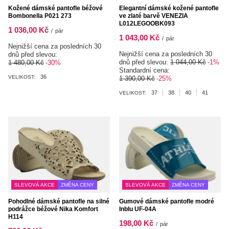
Kožené dámské pantofle béžové
Elegantní dámské kožené pantofle
Bombonella P021 273
ve zlaté barvě VENEZIA
L012LEGOOBK093
1 036,00 Kč
/
pár
1 043,00 Kč
/
pár
Nejnižší cena za posledních 30
Nejnižší cena za posledních 30
dnů před slevou:
dnů před slevou:
1 044,00 Kč
-1%
1 480,00 Kč
-30%
Standardní cena:
36
VELIKOST:
1 390,00 Kč
-25%
37
38
40
41
VELIKOST:
SLEVOVÁ AKCE
ZMĚNA CENY
SLEVOVÁ AKCE
ZMĚNA CENY
Pohodlné dámské pantofle na silné
Gumové dámské pantofle modré
podrážce béžové Nika Komfort
Inblu UF-04A
H114
198,00 Kč
/
pár