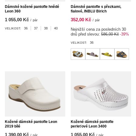
Dámské kožené pantofle hnědé
Dámské pantofle s přezkami,
Leon 360
fialové, INBLU Birich
1 055,00 Kč
352,00 Kč
/
pár
/
pár
36
37
38
40
VELIKOST:
Nejnižší cena za posledních 30
dnů před slevou:
586,00 Kč
-39%
36
VELIKOST:
Kožené dámské pantofle Leon
Kožené dámské pantofle
2019 bílé
perleťové Leon 3400
1 390,00 Kč
1 055,00 Kč
/
pár
/
pár