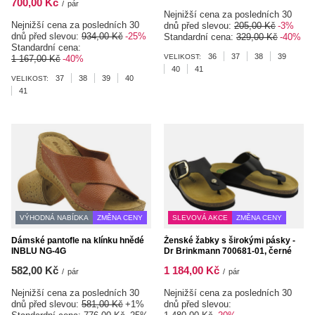
700,00 Kč
/
pár
Nejnižší cena za posledních 30
Nejnižší cena za posledních 30
dnů před slevou:
205,00 Kč
-3%
dnů před slevou:
934,00 Kč
-25%
Standardní cena:
329,00 Kč
-40%
Standardní cena:
36
37
38
39
VELIKOST:
1 167,00 Kč
-40%
40
41
37
38
39
40
VELIKOST:
41
VÝHODNÁ NABÍDKA
ZMĚNA CENY
SLEVOVÁ AKCE
ZMĚNA CENY
Dámské pantofle na klínku hnědé
Ženské žabky s širokými pásky -
INBLU NG-4G
Dr Brinkmann 700681-01, černé
582,00 Kč
1 184,00 Kč
/
pár
/
pár
Nejnižší cena za posledních 30
Nejnižší cena za posledních 30
dnů před slevou:
581,00 Kč
+1%
dnů před slevou: