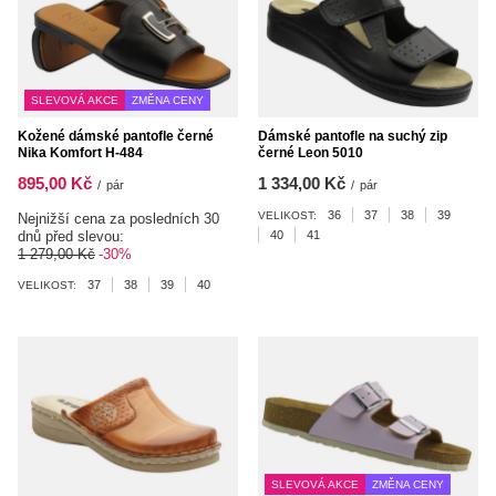
SLEVOVÁ AKCE
ZMĚNA CENY
Kožené dámské pantofle černé
Dámské pantofle na suchý zip
Nika Komfort H-484
černé Leon 5010
895,00 Kč
1 334,00 Kč
/
pár
/
pár
36
37
38
39
VELIKOST:
Nejnižší cena za posledních 30
dnů před slevou:
40
41
1 279,00 Kč
-30%
37
38
39
40
VELIKOST:
SLEVOVÁ AKCE
ZMĚNA CENY