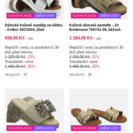
SLEVOVÁ AKCE
ZMĚNA CENY
SLEVOVÁ AKCE
ZMĚNA CENY
Dámské kožené sandály na klínku
Kožené dámské pantofle – Dr
- Artiker 50C0504, žluté
Brinkmann 700741-08, béžové.
938,00 Kč
1 184,00 Kč
/
pár
/
pár
Nejnižší cena za posledních 30
Nejnižší cena za posledních 30
dnů před slevou:
dnů před slevou:
1 229,00 Kč
-23%
1 334,00 Kč
-11%
Standardní cena:
Standardní cena:
1 446,00 Kč
-35%
1 480,00 Kč
-20%
37
38
VELIKOST:
VELIKOST:
SLEVOVÁ AKCE
ZMĚNA CENY
SLEVOVÁ AKCE
ZMĚNA CENY