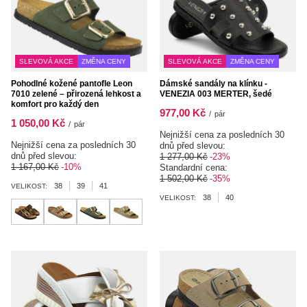
SLEVOVÁ AKCE
ZMĚNA CENY
SLEVOVÁ AKCE
ZMĚNA CENY
Pohodlné kožené pantofle Leon
Dámské sandály na klínku -
7010 zelené – přirozená lehkost a
VENEZIA 003 MERTER, šedé
komfort pro každý den
977,00 Kč
/
pár
1 050,00 Kč
/
pár
Nejnižší cena za posledních 30
Nejnižší cena za posledních 30
dnů před slevou:
dnů před slevou:
1 277,00 Kč
-23%
1 167,00 Kč
-10%
Standardní cena:
1 502,00 Kč
-35%
38
39
41
VELIKOST:
38
40
VELIKOST: