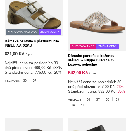
VÝHODNÁ NABÍDKA
ZMĚNA CENY
Dámské pantofle s přezkami bílé
INBLU AA-02KU
SLEVOVÁ AKCE
ZMĚNA CENY
621,00 Kč
/
pár
Dámské pantofle s koženou
stélkou – Filippo DK6973/25,
Nejnižší cena za posledních 30
béžové, pohodlné
dnů před slevou:
466,00 Kč
+33%
542,00 Kč
Standardní cena:
776,00 Kč
-20%
/
pár
36
37
VELIKOST:
Nejnižší cena za posledních 30
dnů před slevou:
707,00 Kč
-23%
Standardní cena:
832,00 Kč
-35%
36
37
38
39
VELIKOST:
40
41