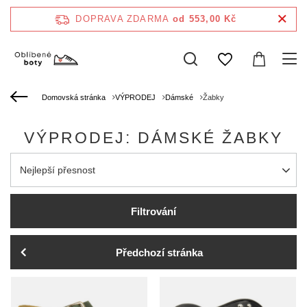
DOPRAVA ZDARMA
od 553,00 Kč
Domovská stránka
VÝPRODEJ
Dámské
Žabky
VÝPRODEJ: DÁMSKÉ ŽABKY
Zmień sortowanie
Nejlepší přesnost
Filtrování
Předchozí stránka