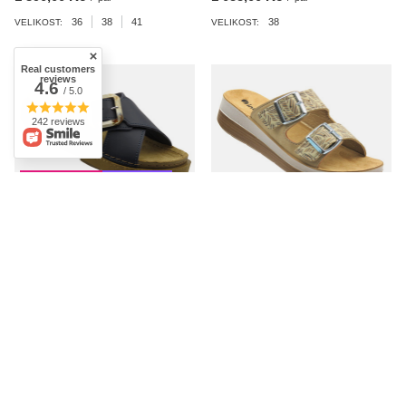
36
38
41
38
VELIKOST:
VELIKOST:
Real customers
reviews
4.6
/ 5.0
242 reviews
SLEVOVÁ AKCE
ZMĚNA CENY
Dámské pantofle s přezkou tmavě
Dámské pantofle s přezkami,
modré INBLU ED-3IU
pískové INBLU FT-19
540,00 Kč
/
pár
664,00 Kč
/
pár
Nejnižší cena za posledních 30
36
37
38
40
VELIKOST:
dnů před slevou:
720,00 Kč
-25%
36
37
38
39
VELIKOST: