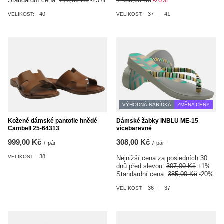
Standardní cena:
776,00 Kč
-25%
1 480,00 Kč
-20%
40
37
41
VELIKOST:
VELIKOST:
VÝHODNÁ NABÍDKA
ZMĚNA CENY
Kožené dámské pantofle hnědé
Dámské žabky INBLU ME-15
Cambell 25-64313
vícebarevné
999,00 Kč
308,00 Kč
/
pár
/
pár
38
VELIKOST:
Nejnižší cena za posledních 30
dnů před slevou:
307,00 Kč
+1%
Standardní cena:
385,00 Kč
-20%
36
37
VELIKOST: