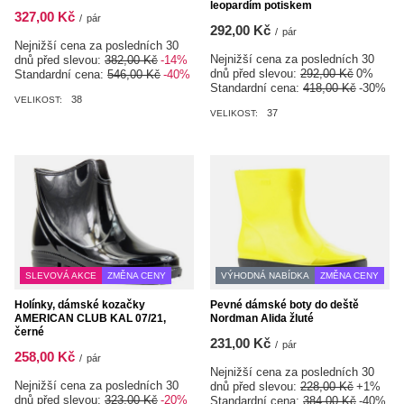
leopardím potiskem
327,00 Kč
/
pár
292,00 Kč
/
pár
Nejnižší cena za posledních 30
Nejnižší cena za posledních 30
dnů před slevou:
382,00 Kč
-14%
dnů před slevou:
292,00 Kč
0%
Standardní cena:
546,00 Kč
-40%
Standardní cena:
418,00 Kč
-30%
38
VELIKOST:
37
VELIKOST:
SLEVOVÁ AKCE
ZMĚNA CENY
VÝHODNÁ NABÍDKA
ZMĚNA CENY
Holínky, dámské kozačky
Pevné dámské boty do deště
AMERICAN CLUB KAL 07/21,
Nordman Alida žluté
černé
231,00 Kč
/
pár
258,00 Kč
/
pár
Nejnižší cena za posledních 30
Nejnižší cena za posledních 30
dnů před slevou:
228,00 Kč
+1%
dnů před slevou:
323,00 Kč
-20%
Standardní cena:
384,00 Kč
-40%