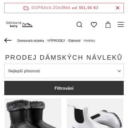
DOPRAVA ZDARMA
od 551,00 Kč
Domovská stránka
VÝPRODEJ
Dámské
Holínky
PRODEJ DÁMSKÝCH NÁVLEKŮ
Zmień sortowanie
Nejlepší přesnost
Filtrování