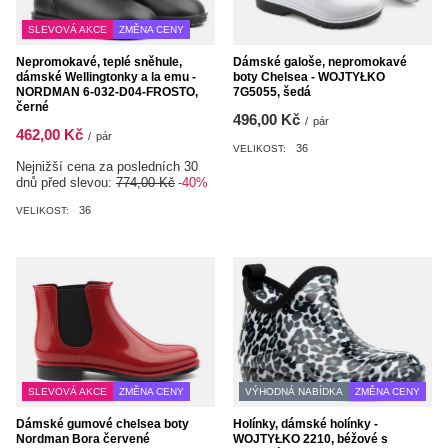
SLEVOVÁ AKCE
ZMĚNA CENY
Nepromokavé, teplé sněhule,
Dámské galoše, nepromokavé
dámské Wellingtonky a la emu -
boty Chelsea - WOJTYŁKO
NORDMAN 6-032-D04-FROSTO,
7G5055, šedá
černé
496,00 Kč
/
pár
462,00 Kč
/
pár
36
VELIKOST:
Nejnižší cena za posledních 30
dnů před slevou:
774,00 Kč
-40%
36
VELIKOST:
SLEVOVÁ AKCE
ZMĚNA CENY
VÝHODNÁ NABÍDKA
ZMĚNA CENY
Dámské gumové chelsea boty
Holínky, dámské holínky -
Nordman Bora červené
WOJTYŁKO 2210, béžové s