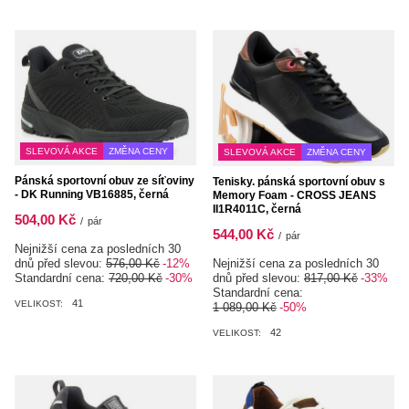
SLEVOVÁ AKCE
ZMĚNA CENY
SLEVOVÁ AKCE
ZMĚNA CENY
Pánská sportovní obuv ze síťoviny
Tenisky. pánská sportovní obuv s
- DK Running VB16885, černá
Memory Foam - CROSS JEANS
II1R4011C, černá
504,00 Kč
/
pár
544,00 Kč
/
pár
Nejnižší cena za posledních 30
Nejnižší cena za posledních 30
dnů před slevou:
576,00 Kč
-12%
dnů před slevou:
817,00 Kč
-33%
Standardní cena:
720,00 Kč
-30%
Standardní cena:
41
VELIKOST:
1 089,00 Kč
-50%
42
VELIKOST: