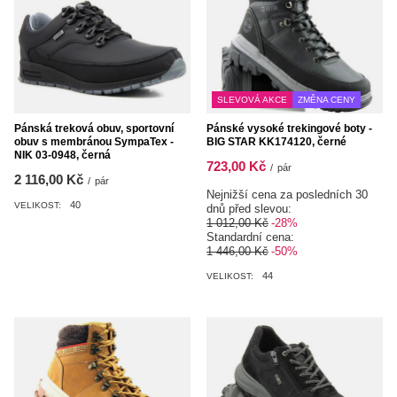
SLEVOVÁ AKCE
ZMĚNA CENY
Pánská treková obuv, sportovní
Pánské vysoké trekingové boty -
obuv s membránou SympaTex -
BIG STAR KK174120, černé
NIK 03-0948, černá
723,00 Kč
/
pár
2 116,00 Kč
/
pár
Nejnižší cena za posledních 30
40
VELIKOST:
dnů před slevou:
1 012,00 Kč
-28%
Standardní cena:
1 446,00 Kč
-50%
44
VELIKOST: