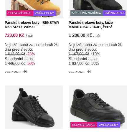
SLEVOVÁ AKCE
ZMĚNA CENY
VÝHODNÁ NABÍDKA
ZMĚNA CENY
Pánské trekové boty - BIG STAR
Pánské trekové boty, kůže -
KK174217, camel
MANITU 640234-01, černá
723,00 Kč
1 286,00 Kč
/
pár
/
pár
Nejnižší cena za posledních 30
Nejnižší cena za posledních 30
dnů před slevou:
dnů před slevou:
1 012,00 Kč
-28%
1 167,00 Kč
+10%
Standardní cena:
Standardní cena:
1 446,00 Kč
-50%
1 837,00 Kč
-30%
44
44
VELIKOST:
VELIKOST:
SLEVOVÁ AKCE
ZMĚNA CENY