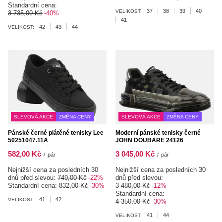
Standardní cena:
37
38
39
40
VELIKOST:
3 735,00 Kč
-40%
41
42
43
44
VELIKOST:
SLEVOVÁ AKCE
ZMĚNA CENY
SLEVOVÁ AKCE
ZMĚNA CENY
Pánské černé plátěné tenisky Lee
Moderní pánské tenisky černé
50251047.11A
JOHN DOUBARE 24126
582,00 Kč
3 045,00 Kč
/
pár
/
pár
Nejnižší cena za posledních 30
Nejnižší cena za posledních 30
dnů před slevou:
749,00 Kč
-22%
dnů před slevou:
Standardní cena:
832,00 Kč
-30%
3 480,00 Kč
-12%
Standardní cena:
41
42
VELIKOST:
4 350,00 Kč
-30%
41
44
VELIKOST: