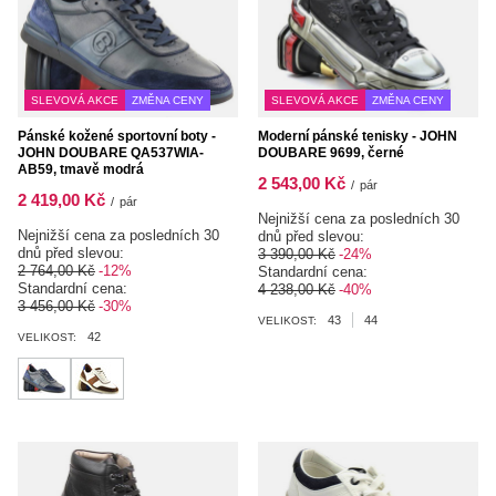
SLEVOVÁ AKCE
ZMĚNA CENY
SLEVOVÁ AKCE
ZMĚNA CENY
Pánské kožené sportovní boty -
Moderní pánské tenisky - JOHN
JOHN DOUBARE QA537WIA-
DOUBARE 9699, černé
AB59, tmavě modrá
2 543,00 Kč
/
pár
2 419,00 Kč
/
pár
Nejnižší cena za posledních 30
Nejnižší cena za posledních 30
dnů před slevou:
dnů před slevou:
3 390,00 Kč
-24%
2 764,00 Kč
-12%
Standardní cena:
Standardní cena:
4 238,00 Kč
-40%
3 456,00 Kč
-30%
43
44
VELIKOST:
42
VELIKOST: