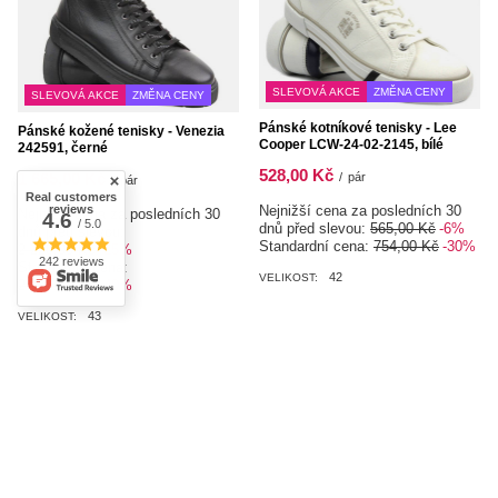
SLEVOVÁ AKCE
ZMĚNA CENY
SLEVOVÁ AKCE
ZMĚNA CENY
Pánské kotníkové tenisky - Lee
Pánské kožené tenisky - Venezia
Cooper LCW-24-02-2145, bílé
242591, černé
528,00 Kč
1 665,00 Kč
/
pár
/
pár
Real customers
Nejnižší cena za posledních 30
reviews
Nejnižší cena za posledních 30
4.6
/ 5.0
dnů před slevou:
565,00 Kč
-6%
dnů před slevou:
Standardní cena:
754,00 Kč
-30%
2 220,00 Kč
-25%
242 reviews
Standardní cena:
42
VELIKOST:
2 775,00 Kč
-40%
43
VELIKOST: