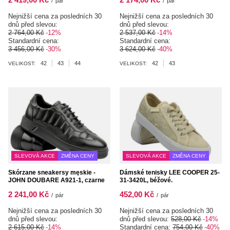
/
pár
/
pár
Nejnižší cena za posledních 30
Nejnižší cena za posledních 30
dnů před slevou:
dnů před slevou:
2 764,00 Kč
-12%
2 537,00 Kč
-14%
Standardní cena:
Standardní cena:
3 456,00 Kč
-30%
3 624,00 Kč
-40%
42
43
44
42
43
VELIKOST:
VELIKOST:
SLEVOVÁ AKCE
ZMĚNA CENY
SLEVOVÁ AKCE
ZMĚNA CENY
Skórzane sneakersy męskie -
Dámské tenisky LEE COOPER 25-
JOHN DOUBARE A921-1, czarne
31-3420L, béžové.
2 241,00 Kč
452,00 Kč
/
pár
/
pár
Nejnižší cena za posledních 30
Nejnižší cena za posledních 30
dnů před slevou:
dnů před slevou:
528,00 Kč
-14%
2 615,00 Kč
-14%
Standardní cena:
754,00 Kč
-40%