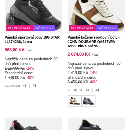
SLEVOVÁ AKCE
ZMĚNA CENY
SLEVOVÁ AKCE
ZMĚNA CENY
Pánská sportovní obuv BIG STAR
Pánské kožené sportovní boty -
LL174236, černá
JOHN DOUBARE QA537WIA-
A955, bílá a hnědá
868,00 Kč
/
pár
2 074,00 Kč
/
pár
Nejnižší cena za posledních 30
Nejnižší cena za posledních 30
dnů před slevou:
dnů před slevou:
1 157,00 Kč
-24%
2 419,00 Kč
-14%
Standardní cena:
Standardní cena:
1 446,00 Kč
-40%
3 456,00 Kč
-40%
41
44
VELIKOST:
41
44
VELIKOST: