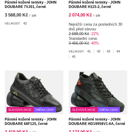
Pánské kožené tenisky - JOHN
Pánské kožené tenisky - JOHN
DOUBARE 7VJ01, černé
DOUBARE H115-2, černé
3 568,00 Kč
2 074,00 Kč
/
pár
/
pár
42
VELIKOST:
Nejnižší cena za posledních 30
dnů před slevou:
2 688,00 Kč
-22%
Standardní cena:
3 456,00 Kč
-40%
41
42
43
44
VELIKOST:
45
SLEVOVÁ AKCE
ZMĚNA CENY
SLEVOVÁ AKCE
ZMĚNA CENY
Pánské kožené tenisky - JOHN
Pánské kožené tenisky - JOHN
DOUBARE 68F125, černé
DOUBARE HD19958V1-6A, černé
2 419,00 Kč
2 174,00 Kč