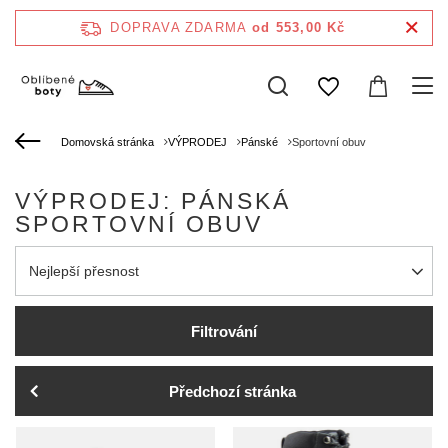
DOPRAVA ZDARMA
od 553,00 Kč
Domovská stránka
VÝPRODEJ
Pánské
Sportovní obuv
VÝPRODEJ: PÁNSKÁ
SPORTOVNÍ OBUV
Zmień sortowanie
Nejlepší přesnost
Filtrování
Předchozí stránka