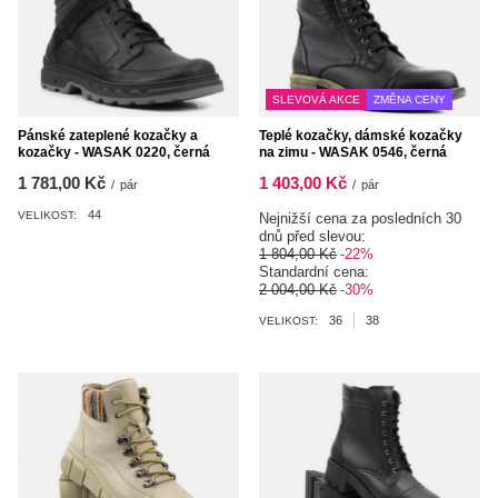
SLEVOVÁ AKCE
ZMĚNA CENY
Pánské zateplené kozačky a
Teplé kozačky, dámské kozačky
kozačky - WASAK 0220, černá
na zimu - WASAK 0546, černá
1 781,00 Kč
1 403,00 Kč
/
pár
/
pár
44
VELIKOST:
Nejnižší cena za posledních 30
dnů před slevou:
1 804,00 Kč
-22%
Standardní cena:
2 004,00 Kč
-30%
36
38
VELIKOST: