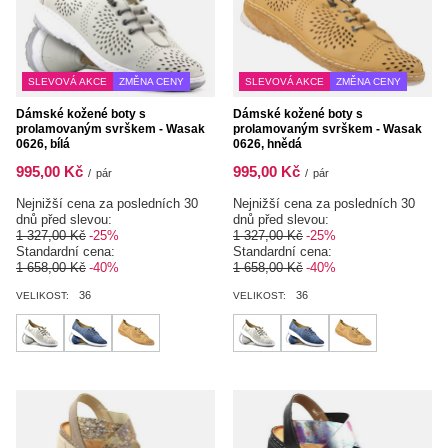
SLEVOVÁ AKCE
ZMĚNA CENY
SLEVOVÁ AKCE
ZMĚNA CENY
Dámské kožené boty s
Dámské kožené boty s
prolamovaným svrškem - Wasak
prolamovaným svrškem - Wasak
0626, bílá
0626, hnědá
995,00 Kč
995,00 Kč
/
pár
/
pár
Nejnižší cena za posledních 30
Nejnižší cena za posledních 30
dnů před slevou:
dnů před slevou:
1 327,00 Kč
-25%
1 327,00 Kč
-25%
Standardní cena:
Standardní cena:
1 658,00 Kč
-40%
1 658,00 Kč
-40%
36
36
VELIKOST:
VELIKOST: