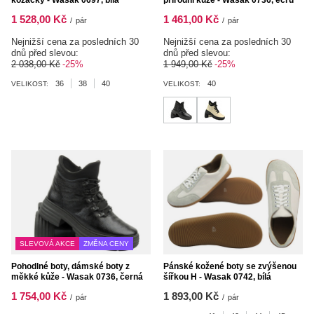
1 528,00 Kč
1 461,00 Kč
/
pár
/
pár
Nejnižší cena za posledních 30
Nejnižší cena za posledních 30
dnů před slevou:
dnů před slevou:
2 038,00 Kč
-25%
1 949,00 Kč
-25%
36
38
40
40
VELIKOST:
VELIKOST:
SLEVOVÁ AKCE
ZMĚNA CENY
Pohodlné boty, dámské boty z
Pánské kožené boty se zvýšenou
měkké kůže - Wasak 0736, černá
šířkou H - Wasak 0742, bílá
1 754,00 Kč
1 893,00 Kč
/
pár
/
pár