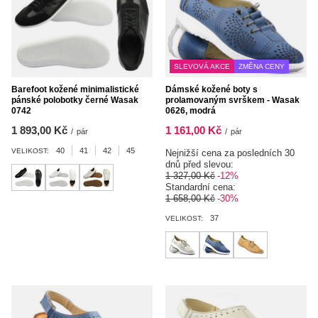
SLEVOVÁ AKCE
ZMĚNA CENY
Barefoot kožené minimalistické
Dámské kožené boty s
pánské polobotky černé Wasak
prolamovaným svrškem - Wasak
0742
0626, modrá
1 893,00 Kč
1 161,00 Kč
/
pár
/
pár
40
41
42
45
VELIKOST:
Nejnižší cena za posledních 30
dnů před slevou:
1 327,00 Kč
-12%
Standardní cena:
1 658,00 Kč
-30%
37
VELIKOST: