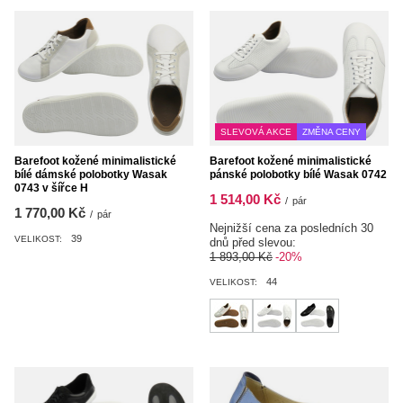
SLEVOVÁ AKCE
ZMĚNA CENY
Barefoot kožené minimalistické
Barefoot kožené minimalistické
bílé dámské polobotky Wasak
pánské polobotky bílé Wasak 0742
0743 v šířce H
1 514,00 Kč
/
pár
1 770,00 Kč
/
pár
Nejnižší cena za posledních 30
39
VELIKOST:
dnů před slevou:
1 893,00 Kč
-20%
44
VELIKOST: