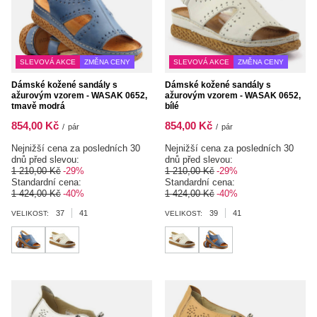
SLEVOVÁ AKCE
ZMĚNA CENY
SLEVOVÁ AKCE
ZMĚNA CENY
Dámské kožené sandály s
Dámské kožené sandály s
ažurovým vzorem - WASAK 0652,
ažurovým vzorem - WASAK 0652,
tmavě modrá
bílé
854,00 Kč
854,00 Kč
/
pár
/
pár
Nejnižší cena za posledních 30
Nejnižší cena za posledních 30
dnů před slevou:
dnů před slevou:
1 210,00 Kč
-29%
1 210,00 Kč
-29%
Standardní cena:
Standardní cena:
1 424,00 Kč
-40%
1 424,00 Kč
-40%
37
41
39
41
VELIKOST:
VELIKOST: