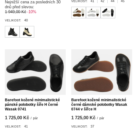
41
42
44
45
VELIKOST:
Nejnižší cena za posledních 30
dnů před slevou:
1 949,00 Kč
-10%
40
VELIKOST:
Barefoot kožené minimalistické
Barefoot kožené minimalistické
pánské polobotky šíře H černé
černé dámské polobotky Wasak
Wasak 0741
0744 v šířce H
1 725,00 Kč
1 725,00 Kč
/
pár
/
pár
41
37
VELIKOST:
VELIKOST: