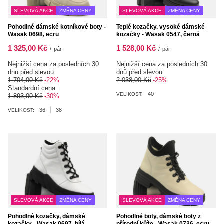
SLEVOVÁ AKCE
ZMĚNA CENY
SLEVOVÁ AKCE
ZMĚNA CENY
Pohodlné dámské kotníkové boty -
Teplé kozačky, vysoké dámské
Wasak 0698, ecru
kozačky - Wasak 0547, černá
1 325,00 Kč
1 528,00 Kč
/
pár
/
pár
Nejnižší cena za posledních 30
Nejnižší cena za posledních 30
dnů před slevou:
dnů před slevou:
1 704,00 Kč
-22%
2 038,00 Kč
-25%
Standardní cena:
40
VELIKOST:
1 893,00 Kč
-30%
36
38
VELIKOST:
SLEVOVÁ AKCE
ZMĚNA CENY
SLEVOVÁ AKCE
ZMĚNA CENY
Pohodlné kozačky, dámské
Pohodlné boty, dámské boty z
kozačky - Wasak 0697, bílá
přírodní kůže - Wasak 0736, ecru