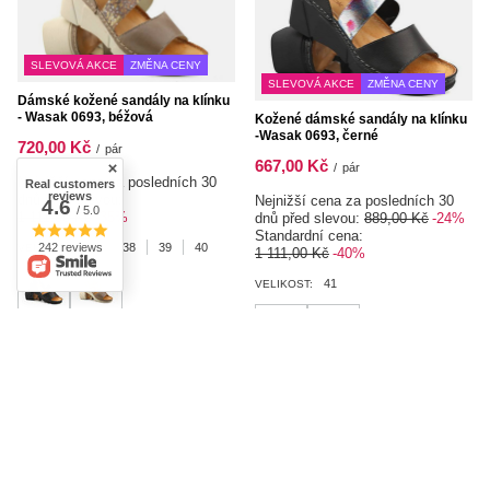
SLEVOVÁ AKCE
ZMĚNA CENY
SLEVOVÁ AKCE
ZMĚNA CENY
Dámské kožené sandály na klínku
- Wasak 0693, béžová
Kožené dámské sandály na klínku
-Wasak 0693, černé
720,00 Kč
/
pár
667,00 Kč
/
pár
Nejnižší cena za posledních 30
Real customers
reviews
dnů před slevou:
Nejnižší cena za posledních 30
4.6
/ 5.0
1 111,00 Kč
-35%
dnů před slevou:
889,00 Kč
-24%
Standardní cena:
242 reviews
37
38
39
40
VELIKOST:
1 111,00 Kč
-40%
41
VELIKOST: