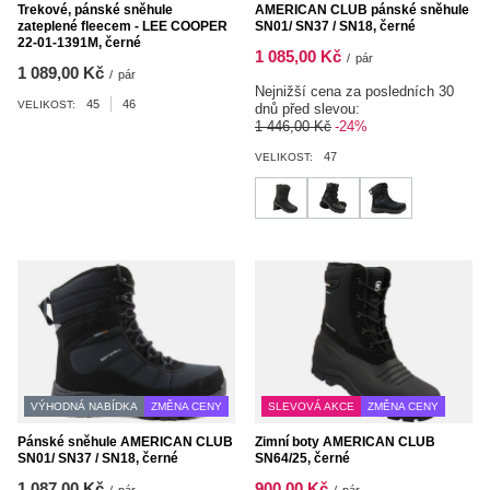
Trekové, pánské sněhule
AMERICAN CLUB pánské sněhule
zateplené fleecem - LEE COOPER
SN01/ SN37 / SN18, černé
22-01-1391M, černé
1 085,00 Kč
/
pár
1 089,00 Kč
/
pár
Nejnižší cena za posledních 30
45
46
VELIKOST:
dnů před slevou:
1 446,00 Kč
-24%
47
VELIKOST:
VÝHODNÁ NABÍDKA
ZMĚNA CENY
SLEVOVÁ AKCE
ZMĚNA CENY
Pánské sněhule AMERICAN CLUB
Zimní boty AMERICAN CLUB
SN01/ SN37 / SN18, černé
SN64/25, černé
1 087,00 Kč
900,00 Kč