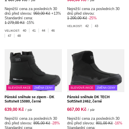
/
pár
/
pár
Nejnižší cena za posledních 30
Nejnižší cena za posledních 30
dnů před slevou:
959,00 Kč
+13%
dnů před slevou:
Standardní cena:
1 200,00 Kč
-25%
1 279,00 Kč
-15%
42
43
VELIKOST:
40
41
44
46
VELIKOST:
47
48
SLEVOVÁ AKCE
ZMĚNA CENY
SLEVOVÁ AKCE
ZMĚNA CENY
Pánské sněhule se zipem - DK
Pánské sněhule DK TECH
Softshell 15080, černé
SoftShell 2462, černé
639,00 Kč
667,00 Kč
/
pár
/
pár
Nejnižší cena za posledních 30
Nejnižší cena za posledních 30
dnů před slevou:
895,00 Kč
-28%
dnů před slevou:
801,00 Kč
-16%
Standardní cena:
Standardní cena: