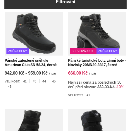
Filtrování
ZMĚNA CENY
SLEVOVÁ AKCE
ZMĚNA CENY
Pánské zateplené sněhule
Pánské turistické boty, zimní boty -
American Club SN 58/24, černé
Novinky 20MN20-3317, černé
od
942,00 Kč
-
do
959,00 Kč
666,00 Kč
/
pár
/
pár
41
43
44
45
VELIKOST:
Nejnižší cena za posledních 30
46
dnů před slevou:
832,00 Kč
-19%
41
VELIKOST: