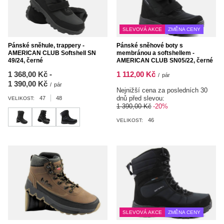
SLEVOVÁ AKCE
ZMĚNA CENY
Pánské sněhule, trappery -
Pánské sněhové boty s
AMERICAN CLUB Softshell SN
membránou a softshellem -
49/24, černé
AMERICAN CLUB SN05/22, černé
od
1 368,00 Kč
-
do
1 112,00 Kč
/
pár
1 390,00 Kč
/
pár
Nejnižší cena za posledních 30
dnů před slevou:
47
48
VELIKOST:
1 390,00 Kč
-20%
46
VELIKOST:
SLEVOVÁ AKCE
ZMĚNA CENY