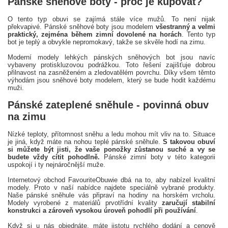
Pánské sněhové boty - proč je kupovat?
O tento typ obuvi se zajímá stále více mužů. To není nijak
překvapivé. Pánské sněhové boty jsou modelem
všestranný a velmi
praktický, zejména během zimní dovolené na horách
. Tento typ
bot je teplý a obvykle nepromokavý, takže se skvěle hodí na zimu.
Moderní modely lehkých pánských sněhových bot jsou navíc
vybaveny protiskluzovou podrážkou. Toto řešení zajišťuje dobrou
přilnavost na zasněženém a zledovatělém povrchu. Díky všem těmto
výhodám jsou sněhové boty modelem, který se bude hodit každému
muži.
Pánské zateplené sněhule - povinná obuv
na zimu
Nízké teploty, přítomnost sněhu a ledu mohou mít vliv na to. Situace
je jiná, když máte na nohou teplé pánské sněhule.
S takovou obuví
si můžete být jisti, že vaše ponožky zůstanou suché a vy se
budete vždy cítit pohodlně.
Pánské zimní boty v této kategorii
uspokojí i ty nejnáročnější muže.
Internetový obchod FavouriteObuwie dbá na to, aby nabízel kvalitní
modely. Proto v naší nabídce najdete speciálně vybrané produkty.
Naše pánské sněhule vás připraví na hodiny na horském vrcholu.
Modely vyrobené z materiálů prvotřídní kvality
zaručují stabilní
konstrukci a zároveň vysokou úroveň pohodlí při používání
.
Když si u nás objednáte, máte jistotu rychlého dodání a cenově