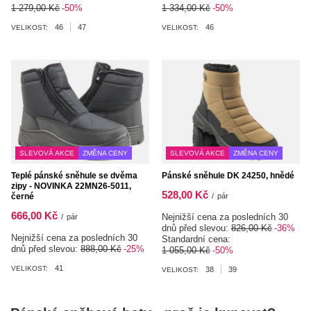
1 279,00 Kč
-50%
1 334,00 Kč
-50%
46
47
46
VELIKOST:
VELIKOST:
SLEVOVÁ AKCE
ZMĚNA CENY
SLEVOVÁ AKCE
ZMĚNA CENY
Teplé pánské sněhule se dvěma
Pánské sněhule DK 24250, hnědé
zipy - NOVINKA 22MN26-5011,
528,00 Kč
černé
/
pár
666,00 Kč
Nejnižší cena za posledních 30
/
pár
dnů před slevou:
826,00 Kč
-36%
Nejnižší cena za posledních 30
Standardní cena:
dnů před slevou:
888,00 Kč
-25%
1 055,00 Kč
-50%
41
VELIKOST:
38
39
VELIKOST: