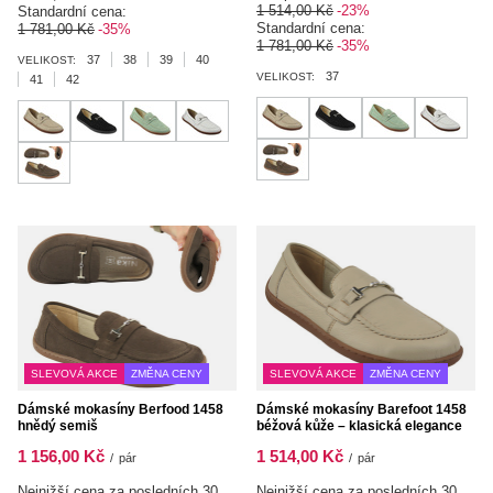
1 514,00 Kč
-23%
Standardní cena:
Standardní cena:
1 781,00 Kč
-35%
1 781,00 Kč
-35%
37
38
39
40
VELIKOST:
37
VELIKOST:
41
42
SLEVOVÁ AKCE
ZMĚNA CENY
SLEVOVÁ AKCE
ZMĚNA CENY
Dámské mokasíny Berfood 1458
Dámské mokasíny Barefoot 1458
hnědý semiš
béžová kůže – klasická elegance
1 156,00 Kč
1 514,00 Kč
/
pár
/
pár
Nejnižší cena za posledních 30
Nejnižší cena za posledních 30