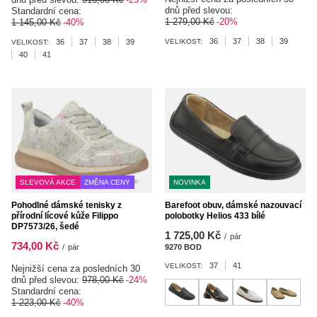
dnů před slevou:
Standardní cena:
1 279,00 Kč
-20%
1 145,00 Kč
-40%
36
37
38
39
36
37
38
39
VELIKOST:
VELIKOST:
40
41
SLEVOVÁ AKCE
ZMĚNA CENY
NOVINKA
Pohodlné dámské tenisky z
Barefoot obuv, dámské nazouvací
přírodní lícové kůže Filippo
polobotky Helios 433 bílé
DP7573/26, šedé
1 725,00 Kč
/
pár
734,00 Kč
/
pár
9270
BOD
body
37
41
VELIKOST:
Nejnižší cena za posledních 30
dnů před slevou:
978,00 Kč
-24%
Standardní cena:
1 223,00 Kč
-40%