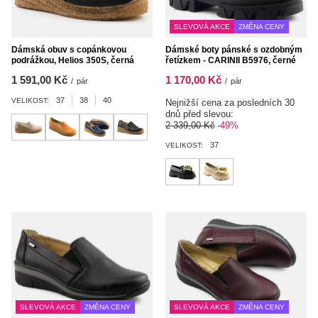
SLEVOVÁ AKCE
ZMĚNA CENY
Dámská obuv s copánkovou
Dámské boty pánské s ozdobným
podrážkou, Helios 350S, černá
řetízkem - CARINII B5976, černé
1 591,00 Kč
1 170,00 Kč
/
pár
/
pár
37
38
40
VELIKOST:
Nejnižší cena za posledních 30
dnů před slevou:
2 339,00 Kč
-49%
37
VELIKOST:
SLEVOVÁ AKCE
ZMĚNA CENY
SLEVOVÁ AKCE
ZMĚNA CENY