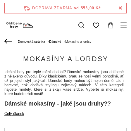
DOPRAVA ZDARMA
od 553,00 Kč
Domovská stránka
Dámské
Mokasíny a lordsy
MOKASÍNY A LORDSY
Ideální boty pro teplé roční období? Dámské mokasíny jsou oblíbené
z nějakého důvodu. Díky klasickému tvaru se nosí velmi pohodlně, ať
už je jejich styl jakýkoli. Dámské lordy mohou být nejen černé, ale i
barevné, což dodává stylingu zajímavý nádech. V této kategorii
najdete modely, které si získají vaše srdce. Vyberte si mokasíny,
které budete rádi nosit!
Dámské mokasíny - jaké jsou druhy??
Celý článek