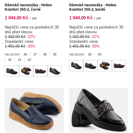
Dámské nazouváky - Helios
Dámské nazouváky - Helios
Komfort 350-2, černé
Komfort 350-2, bordó
1 044,00 Kč
1 044,00 Kč
/
pár
/
pár
Nejnižší cena za posledních 30
Nejnižší cena za posledních 30
dnů před slevou:
dnů před slevou:
1 342,00 Kč
-22%
1 342,00 Kč
-22%
Standardní cena:
Standardní cena:
1 491,00 Kč
-30%
1 491,00 Kč
-30%
36
37
38
39
38
40
VELIKOST:
VELIKOST:
40
41
42