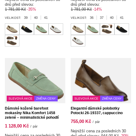
dnů před slevou:
dnů před slevou:
1 781,00 Kč
-35%
1 781,00 Kč
-14%
39
40
41
36
37
40
41
VELIKOST:
VELIKOST:
SLEVOVÁ AKCE
ZMĚNA CENY
SLEVOVÁ AKCE
ZMĚNA CENY
Dámské kožené barefoot
Elegantní dámské polobotky
mokasíny Nika Komfort 1458
Potocki 26-19337, cappuccino
zelené – minimalistické pohodlí
755,00 Kč
/
pár
1 128,00 Kč
/
pár
Nejnižší cena za posledních 30
Nejnižší cena za posledních 30
dnů před slevou:
944,00 Kč
-20%