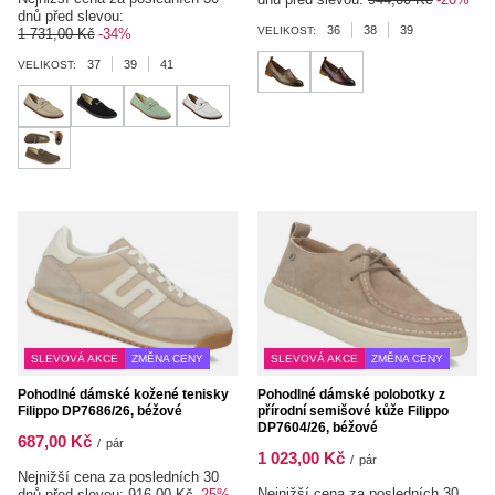
dnů před slevou:
36
38
39
VELIKOST:
1 731,00 Kč
-34%
37
39
41
VELIKOST:
SLEVOVÁ AKCE
ZMĚNA CENY
SLEVOVÁ AKCE
ZMĚNA CENY
Pohodlné dámské kožené tenisky
Pohodlné dámské polobotky z
Filippo DP7686/26, béžové
přírodní semišové kůže Filippo
DP7604/26, béžové
687,00 Kč
/
pár
1 023,00 Kč
/
pár
Nejnižší cena za posledních 30
Nejnižší cena za posledních 30
dnů před slevou:
916,00 Kč
-25%