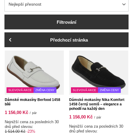
Zmień sortowanie
Nejlepší přesnost
Filtrování
Předchozí stránka
SLEVOVÁ AKCE
ZMĚNA CENY
SLEVOVÁ AKCE
ZMĚNA CENY
Dámské mokasíny Berfood 1458
Dámské mokasíny Nika Komfort
bílé
1458 černý semiš – elegance a
pohodlí na každý den
1 156,00 Kč
/
pár
1 156,00 Kč
/
pár
Nejnižší cena za posledních 30
Nejnižší cena za posledních 30
dnů před slevou:
dnů před slevou:
1 514,00 Kč
-23%