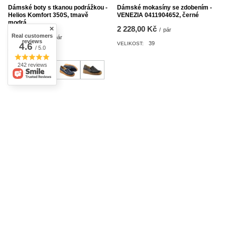
Dámské boty s tkanou podrážkou -
Dámské mokasíny se zdobením -
Helios Komfort 350S, tmavě
VENEZIA 0411904652, černé
modrá
2 228,00 Kč
/
pár
1 591,00 Kč
Real customers
/
pár
reviews
39
VELIKOST:
4.6
/ 5.0
40
VELIKOST:
242 reviews
SLEVOVÁ AKCE
ZMĚNA CENY
SLEVOVÁ AKCE
ZMĚNA CENY
Mokasíny, dámské boty na
Dámské boty, pánové na platformě
vysokém podpatku - VENEZIA
- UNCOME 35204, béžové
043104A01D, béžová
1 457,00 Kč
/
pár
1 491,00 Kč
/
pár
Nejnižší cena za posledních 30