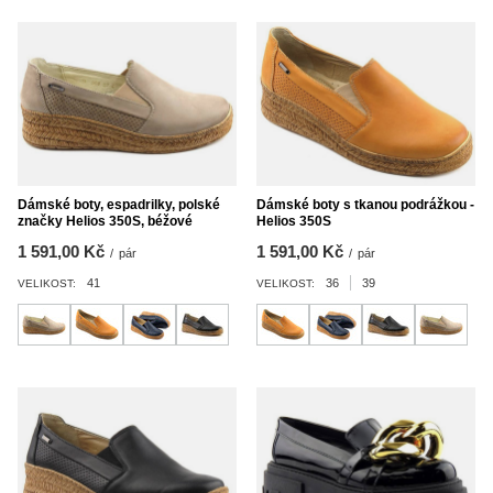
Dámské boty, espadrilky, polské
Dámské boty s tkanou podrážkou -
značky Helios 350S, béžové
Helios 350S
1 591,00 Kč
1 591,00 Kč
/
pár
/
pár
41
36
39
VELIKOST:
VELIKOST: