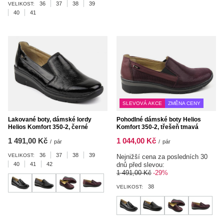
36
37
38
39
VELIKOST:
40
41
SLEVOVÁ AKCE
ZMĚNA CENY
Lakované boty, dámské lordy
Pohodlné dámské boty Helios
Helios Komfort 350-2, černé
Komfort 350-2, třešeň tmavá
1 491,00 Kč
1 044,00 Kč
/
pár
/
pár
36
37
38
39
VELIKOST:
Nejnižší cena za posledních 30
40
41
42
dnů před slevou:
1 491,00 Kč
-29%
38
VELIKOST: