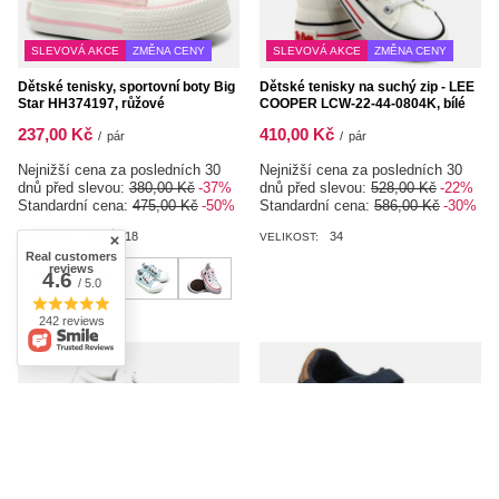
SLEVOVÁ AKCE
ZMĚNA CENY
SLEVOVÁ AKCE
ZMĚNA CENY
Dětské tenisky, sportovní boty Big
Dětské tenisky na suchý zip - LEE
Star HH374197, růžové
COOPER LCW-22-44-0804K, bílé
237,00 Kč
410,00 Kč
/
pár
/
pár
Nejnižší cena za posledních 30
Nejnižší cena za posledních 30
dnů před slevou:
380,00 Kč
-37%
dnů před slevou:
528,00 Kč
-22%
Standardní cena:
475,00 Kč
-50%
Standardní cena:
586,00 Kč
-30%
17
18
34
VELIKOST:
VELIKOST:
Real customers
reviews
4.6
/ 5.0
242 reviews
SLEVOVÁ AKCE
ZMĚNA CENY
SLEVOVÁ AKCE
ZMĚNA CENY