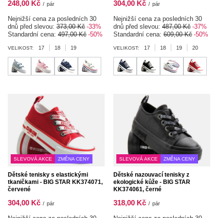
248,00 Kč
304,00 Kč
/
pár
/
pár
Nejnižší cena za posledních 30
Nejnižší cena za posledních 30
dnů před slevou:
373,00 Kč
-33%
dnů před slevou:
487,00 Kč
-37%
Standardní cena:
497,00 Kč
-50%
Standardní cena:
609,00 Kč
-50%
17
18
19
17
18
19
20
VELIKOST:
VELIKOST:
SLEVOVÁ AKCE
ZMĚNA CENY
SLEVOVÁ AKCE
ZMĚNA CENY
Dětské tenisky s elastickými
Dětské nazouvací tenisky z
tkaničkami - BIG STAR KK374071,
ekologické kůže - BIG STAR
červené
KK374061, černé
304,00 Kč
318,00 Kč
/
pár
/
pár