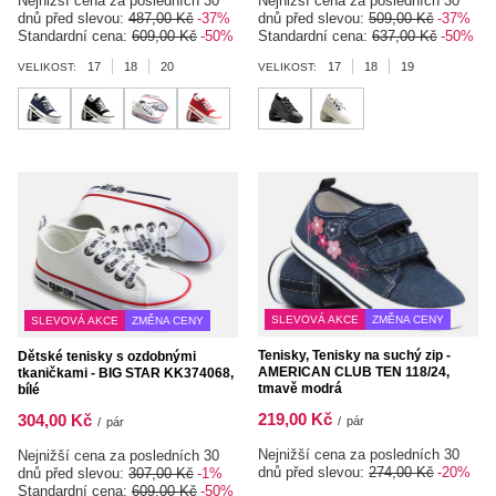
Nejnižší cena za posledních 30
Nejnižší cena za posledních 30
dnů před slevou:
487,00 Kč
-37%
dnů před slevou:
509,00 Kč
-37%
Standardní cena:
609,00 Kč
-50%
Standardní cena:
637,00 Kč
-50%
17
18
20
17
18
19
VELIKOST:
VELIKOST:
SLEVOVÁ AKCE
ZMĚNA CENY
SLEVOVÁ AKCE
ZMĚNA CENY
Tenisky, Tenisky na suchý zip -
Dětské tenisky s ozdobnými
AMERICAN CLUB TEN 118/24,
tkaničkami - BIG STAR KK374068,
tmavě modrá
bílé
219,00 Kč
304,00 Kč
/
pár
/
pár
Nejnižší cena za posledních 30
Nejnižší cena za posledních 30
dnů před slevou:
274,00 Kč
-20%
dnů před slevou:
307,00 Kč
-1%
Standardní cena:
609,00 Kč
-50%