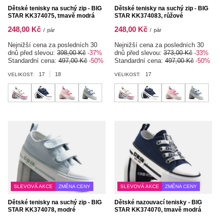
Dětské tenisky na suchý zip - BIG
Dětské tenisky na suchý zip - BIG
STAR KK374075, tmavě modrá
STAR KK374083, růžové
248,00 Kč
248,00 Kč
/
pár
/
pár
Nejnižší cena za posledních 30
Nejnižší cena za posledních 30
dnů před slevou:
398,00 Kč
-37%
dnů před slevou:
373,00 Kč
-33%
Standardní cena:
497,00 Kč
-50%
Standardní cena:
497,00 Kč
-50%
17
18
17
VELIKOST:
VELIKOST:
SLEVOVÁ AKCE
ZMĚNA CENY
SLEVOVÁ AKCE
ZMĚNA CENY
Dětské tenisky na suchý zip - BIG
Dětské nazouvací tenisky - BIG
STAR KK374078, modré
STAR KK374070, tmavě modrá