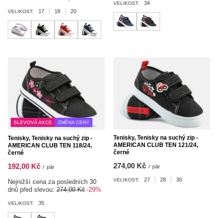
34
VELIKOST:
17
18
20
VELIKOST:
SLEVOVÁ AKCE
ZMĚNA CENY
Tenisky, Tenisky na suchý zip -
Tenisky, Tenisky na suchý zip -
AMERICAN CLUB TEN 121/24,
AMERICAN CLUB TEN 118/24,
černé
černé
274,00 Kč
192,00 Kč
/
pár
/
pár
27
28
30
VELIKOST:
Nejnižší cena za posledních 30
dnů před slevou:
274,00 Kč
-29%
35
VELIKOST: