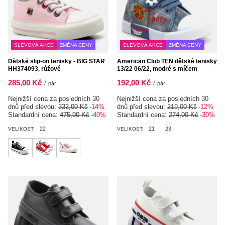
SLEVOVÁ AKCE
ZMĚNA CENY
SLEVOVÁ AKCE
ZMĚNA CENY
Dětské slip-on tenisky - BIG STAR
American Club TEN dětské tenisky
HH374093, růžové
13/22 06/22, modré s míčem
285,00 Kč
192,00 Kč
/
pár
/
pár
Nejnižší cena za posledních 30
Nejnižší cena za posledních 30
dnů před slevou:
332,00 Kč
-14%
dnů před slevou:
219,00 Kč
-12%
Standardní cena:
475,00 Kč
-40%
Standardní cena:
274,00 Kč
-30%
22
21
23
VELIKOST:
VELIKOST: