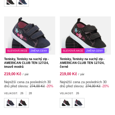
SLEVOVÁ AKCE
ZMĚNA CENY
SLEVOVÁ AKCE
ZMĚNA CENY
Tenisky, Tenisky na suchý zip -
Tenisky, Tenisky na suchý zip -
AMERICAN CLUB TEN 127/24,
AMERICAN CLUB TEN 127/24,
tmavě modrá
černé
219,00 Kč
219,00 Kč
/
pár
/
pár
Nejnižší cena za posledních 30
Nejnižší cena za posledních 30
dnů před slevou:
274,00 Kč
-20%
dnů před slevou:
274,00 Kč
-20%
26
28
26
VELIKOST:
VELIKOST: