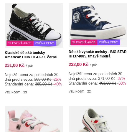
SLEVOVÁ AKCE
ZMĚNA CENY
SLEVOVÁ AKCE
ZMĚNA CENY
Dětské vysoké tenisky - BIG STAR
Klasické dětské tenisky -
HH374085, tmavě modrá
American Club LH 42/23, černé
232,00 Kč
231,00 Kč
/
pár
/
pár
Nejnižší cena za posledních 30
Nejnižší cena za posledních 30
dnů před slevou:
371,00 Kč
-37%
dnů před slevou:
308,00 Kč
-25%
Standardní cena:
463,00 Kč
-50%
Standardní cena:
385,00 Kč
-40%
22
VELIKOST:
33
VELIKOST: