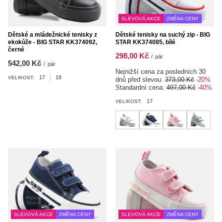
SLEVOVÁ AKCE
ZMĚNA CENY
Dětské a mládežnické tenisky z
Dětské tenisky na suchý zip - BIG
ekokůže - BIG STAR KK374092,
STAR KK374085, bílé
černé
298,00 Kč
/
pár
542,00 Kč
/
pár
Nejnižší cena za posledních 30
17
18
VELIKOST:
dnů před slevou:
373,00 Kč
-20%
Standardní cena:
497,00 Kč
-40%
17
VELIKOST:
SLEVOVÁ AKCE
ZMĚNA CENY
SLEVOVÁ AKCE
ZMĚNA CENY