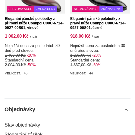
SLEVOVÁ AKCE
ZMĚNA CENY
SLEVOVÁ AKCE
ZMĚNA CENY
Elegantní pánské polobotky z
Elegantní pánské polobotky z
přírodní kůže Conhpol C00C-6714-
pravé kůže Conhpol C00C-6714-
0927-00S01, vínové
0927-00S01, černé
1 002,00 Kč
918,00 Kč
/
pár
/
pár
Nejnižší cena za posledních 30
Nejnižší cena za posledních 30
dnů před slevou:
dnů před slevou:
1 403,00 Kč
-28%
1 286,00 Kč
-28%
Standardní cena:
Standardní cena:
2 004,00 Kč
-50%
1 837,00 Kč
-50%
45
44
VELIKOST:
VELIKOST:
Objednávky
Stav objednávky
Sledování zásilek