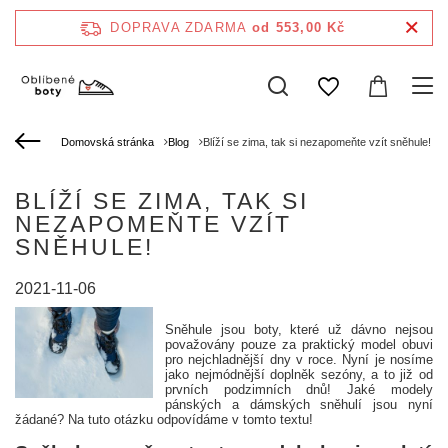
DOPRAVA ZDARMA
od 553,00 Kč
Domovská stránka
Blog
Blíží se zima, tak si nezapomeňte vzít sněhule!
BLÍŽÍ SE ZIMA, TAK SI
NEZAPOMEŇTE VZÍT
SNĚHULE!
2021-11-06
Sněhule jsou boty, které už dávno nejsou
považovány pouze za praktický model obuvi
pro nejchladnější dny v roce. Nyní je nosíme
jako nejmódnější doplněk sezóny, a to již od
prvních podzimních dnů! Jaké modely
pánských a dámských sněhulí jsou nyní
žádané? Na tuto otázku odpovídáme v tomto textu!