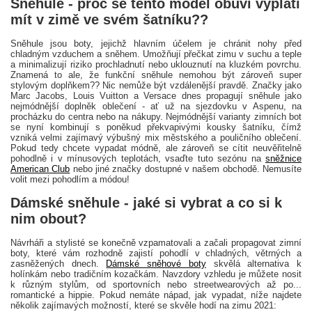
Sněhule - proč se tento model obuvi vyplatí
mít v zimě ve svém šatníku??
Sněhule jsou boty, jejichž hlavním účelem je chránit nohy před
chladným vzduchem a sněhem. Umožňují přečkat zimu v suchu a teple
a minimalizují riziko prochladnutí nebo uklouznutí na kluzkém povrchu.
Znamená to ale, že funkční sněhule nemohou být zároveň super
stylovým doplňkem?? Nic nemůže být vzdálenější pravdě. Značky jako
Marc Jacobs, Louis Vuitton a Versace dnes propagují sněhule jako
nejmódnější doplněk oblečení - ať už na sjezdovku v Aspenu, na
procházku do centra nebo na nákupy. Nejmódnější varianty zimních bot
se nyní kombinují s poněkud překvapivými kousky šatníku, čímž
vzniká velmi zajímavý výbušný mix městského a pouličního oblečení.
Pokud tedy chcete vypadat módně, ale zároveň se cítit neuvěřitelně
pohodlně i v mínusových teplotách, vsaďte tuto sezónu na
sněžnice
American Club
nebo jiné značky dostupné v našem obchodě. Nemusíte
volit mezi pohodlím a módou!
Dámské sněhule - jaké si vybrat a co si k
nim obout?
Návrháři a stylisté se konečně vzpamatovali a začali propagovat zimní
boty, které vám rozhodně zajistí pohodlí v chladných, větrných a
zasněžených dnech.
Dámské sněhové boty
skvělá alternativa k
holínkám nebo tradičním kozačkám. Navzdory vzhledu je můžete nosit
k různým stylům, od sportovních nebo streetwearových až po...
romantické a hippie. Pokud nemáte nápad, jak vypadat, níže najdete
několik zajímavých možností, které se skvěle hodí na zimu 2021: