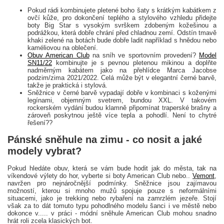
Pokud rádi kombinujete pletené boho šaty s krátkým kabátkem z
ovčí kůže, pro dokončení teplého a stylového vzhledu přidejte
boty Big Star s vysokým svrškem zdobeným kožešinou a
podrážkou, která dobře chrání před chladnou zemí. Odstín tmavě
khaki zelené na botách bude dobře ladit například s hnědou nebo
kaméliovou na oblečení.
Obuv American Club
na sníh ve sportovním provedení?
Model
SN11/22
kombinujte je s pevnou pletenou mikinou a doplňte
nadměrným kabátem jako na přehlídce Marca Jacobse
podzim/zima 2021/2022. Celá může být v elegantní černé barvě,
takže je praktická i stylová.
Sněžnice v černé barvě vypadají dobře v kombinaci s koženými
legínami, objemným svetrem, bundou XXL. V takovém
rockerském vydání budou klamně připomínat traperské brašny a
zároveň poskytnou ještě více tepla a pohodlí. Není to chytré
řešení??
Pánské sněhule na zimu - co nosit a jaké
modely vybrat?
Pokud hledáte obuv, která se vám bude hodit jak do města, tak na
víkendové výlety do hor, vyberte si boty American Club nebo..
Vemont
,
navržen pro nejnáročnější podmínky. Sněžnice jsou zajímavou
možností, kterou si mnoho mužů spojuje pouze s neformálními
situacemi, jako je trekking nebo rybaření na zamrzlém jezeře. Stojí
však za to dát tomuto typu pohodlného modelu šanci i ve městě nebo
dokonce v..... v práci - módní sněhule American Club mohou snadno
hrát roli zcela klasických bot.