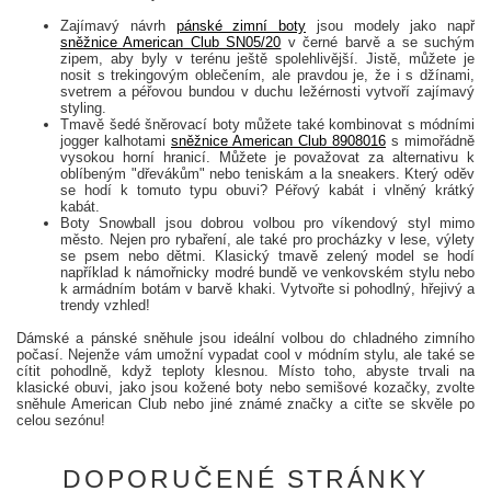
Zajímavý návrh
pánské zimní boty
jsou modely jako např
sněžnice American Club SN05/20
v černé barvě a se suchým
zipem, aby byly v terénu ještě spolehlivější. Jistě, můžete je
nosit s trekingovým oblečením, ale pravdou je, že i s džínami,
svetrem a péřovou bundou v duchu ležérnosti vytvoří zajímavý
styling.
Tmavě šedé šněrovací boty můžete také kombinovat s módními
jogger kalhotami
sněžnice American Club 8908016
s mimořádně
vysokou horní hranicí. Můžete je považovat za alternativu k
oblíbeným "dřevákům" nebo teniskám a la sneakers. Který oděv
se hodí k tomuto typu obuvi? Péřový kabát i vlněný krátký
kabát.
Boty Snowball jsou dobrou volbou pro víkendový styl mimo
město. Nejen pro rybaření, ale také pro procházky v lese, výlety
se psem nebo dětmi. Klasický tmavě zelený model se hodí
například k námořnicky modré bundě ve venkovském stylu nebo
k armádním botám v barvě khaki. Vytvořte si pohodlný, hřejivý a
trendy vzhled!
Dámské a pánské sněhule jsou ideální volbou do chladného zimního
počasí. Nejenže vám umožní vypadat cool v módním stylu, ale také se
cítit pohodlně, když teploty klesnou. Místo toho, abyste trvali na
klasické obuvi, jako jsou kožené boty nebo semišové kozačky, zvolte
sněhule American Club nebo jiné známé značky a ciťte se skvěle po
celou sezónu!
DOPORUČENÉ STRÁNKY