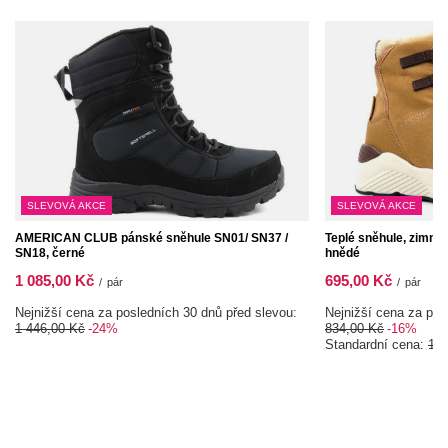
SLEVOVÁ AKCE
SLEVOVÁ AKCE
AMERICAN CLUB pánské sněhule SN01/ SN37 /
Teplé sněhule, zimní 
SN18, černé
hnědé
1 085,00 Kč
695,00 Kč
/
pár
/
pár
Nejnižší cena za posledních 30 dnů před slevou:
Nejnižší cena za pos
1 446,00 Kč
-24%
834,00 Kč
-16%
Standardní cena:
1 3