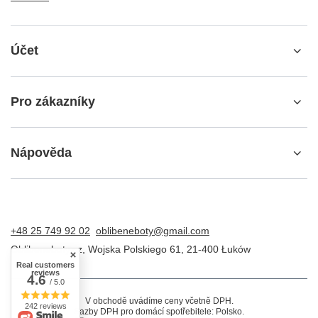
Účet
Pro zákazníky
Nápověda
+48 25 749 92 02
oblibeneboty@gmail.com
Oblibeneboty.cz
,
Wojska Polskiego 61
,
21-400
Łuków
Real customers
reviews
4.6
/ 5.0
V obchodě uvádíme ceny včetně DPH.
242 reviews
Sazby DPH pro domácí spotřebitele:
Polsko
.