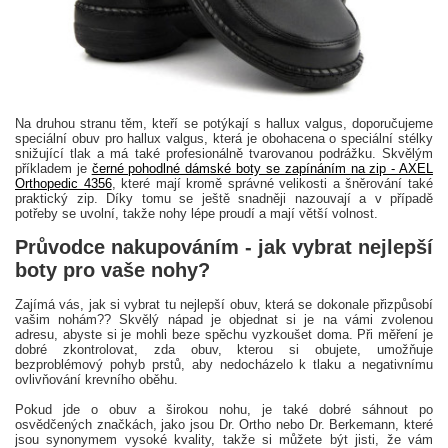
Na druhou stranu těm, kteří se potýkají s hallux valgus, doporučujeme
speciální obuv pro hallux valgus, která je obohacena o speciální stélky
snižující tlak a má také profesionálně tvarovanou podrážku. Skvělým
příkladem je
černé pohodlné dámské boty se zapínáním na zip - AXEL
Orthopedic 4356
, které mají kromě správné velikosti a šněrování také
praktický zip. Díky tomu se ještě snadněji nazouvají a v případě
potřeby se uvolní, takže nohy lépe proudí a mají větší volnost.
Průvodce nakupováním - jak vybrat nejlepší
boty pro vaše nohy?
Zajímá vás, jak si vybrat tu nejlepší obuv, která se dokonale přizpůsobí
vašim nohám?? Skvělý nápad je objednat si je na vámi zvolenou
adresu, abyste si je mohli beze spěchu vyzkoušet doma. Při měření je
dobré zkontrolovat, zda obuv, kterou si obujete, umožňuje
bezproblémový pohyb prstů, aby nedocházelo k tlaku a negativnímu
ovlivňování krevního oběhu.
Pokud jde o obuv a širokou nohu, je také dobré sáhnout po
osvědčených značkách, jako jsou Dr. Ortho nebo Dr. Berkemann, které
jsou synonymem vysoké kvality, takže si můžete být jisti, že vám