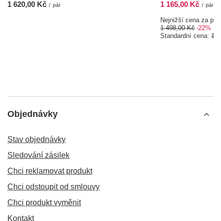
1 620,00 Kč
1 165,00 Kč
/
pár
/
pár
Nejnižší cena za pos
1 498,00 Kč
-22%
Standardní cena:
1 6
Objednávky
Stav objednávky
Sledování zásilek
Chci reklamovat produkt
Chci odstoupit od smlouvy
Chci produkt vyměnit
Kontakt