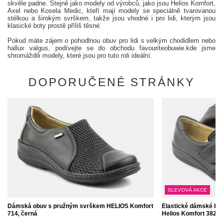
skvěle padne. Stejně jako modely od výrobců, jako jsou Helios Komfort,
Axel nebo Kosela Medic, kteří mají modely se speciálně tvarovanou
stélkou a širokým svrškem, takže jsou vhodné i pro lidi, kterým jsou
klasické boty prostě příliš těsné.
Pokud máte zájem o pohodlnou obuv pro lidi s velkým chodidlem nebo
hallux valgus, podívejte se do obchodu favouriteobuwie.kde jsme
shromáždili modely, které jsou pro tuto roli ideální.
DOPORUČENÉ STRÁNKY
SLEVOVÁ AKCE
Dámská obuv s pružným svrškem HELIOS Komfort
Elastické dámské bot
714, černá
Helios Komfort 382, ​​​