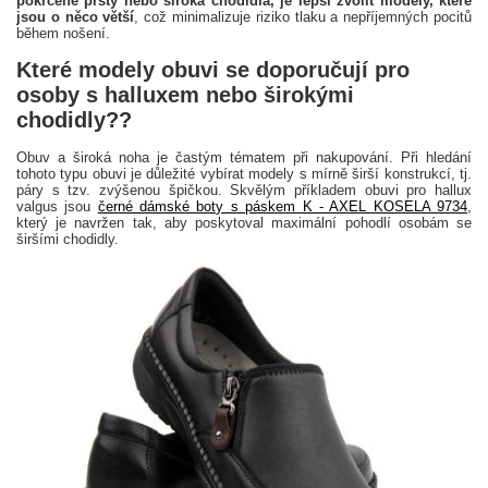
pokrčené prsty nebo široká chodidla, je lepší zvolit modely, které
jsou o něco větší
, což minimalizuje riziko tlaku a nepříjemných pocitů
během nošení.
Které modely obuvi se doporučují pro
osoby s halluxem nebo širokými
chodidly??
Obuv a široká noha je častým tématem při nakupování. Při hledání
tohoto typu obuvi je důležité vybírat modely s mírně širší konstrukcí, tj.
páry s tzv. zvýšenou špičkou. Skvělým příkladem obuvi pro hallux
valgus jsou
černé dámské boty s páskem K - AXEL KOSELA 9734
,
který je navržen tak, aby poskytoval maximální pohodlí osobám se
širšími chodidly.