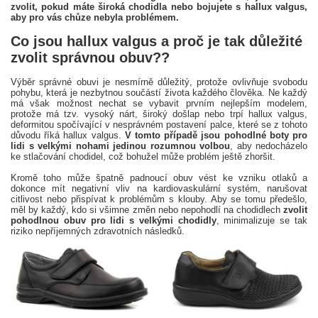
zvolit, pokud máte široká chodidla nebo bojujete s hallux valgus,
aby pro vás chůze nebyla problémem.
Co jsou hallux valgus a proč je tak důležité
zvolit správnou obuv??
Výběr správné obuvi je nesmírně důležitý, protože ovlivňuje svobodu
pohybu, která je nezbytnou součástí života každého člověka. Ne každý
má však možnost nechat se vybavit prvním nejlepším modelem,
protože má tzv. vysoký nárt, široký došlap nebo trpí hallux valgus,
deformitou spočívající v nesprávném postavení palce, které se z tohoto
důvodu říká hallux valgus.
V tomto případě jsou pohodlné boty pro
lidi s velkými nohami jedinou rozumnou volbou
, aby nedocházelo
ke stlačování chodidel, což bohužel může problém ještě zhoršit.
Kromě toho může špatně padnoucí obuv vést ke vzniku otlaků a
dokonce mít negativní vliv na kardiovaskulární systém, narušovat
citlivost nebo přispívat k problémům s klouby. Aby se tomu předešlo,
měl by každý, kdo si všimne změn nebo nepohodlí na chodidlech
zvolit
pohodlnou obuv pro lidi s velkými chodidly
, minimalizuje se tak
riziko nepříjemných zdravotních následků.