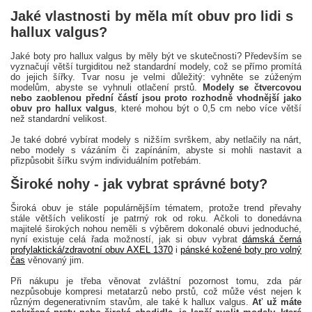
Jaké vlastnosti by měla mít obuv pro lidi s
hallux valgus?
Jaké boty pro hallux valgus by měly být ve skutečnosti? Především se
vyznačují větší turgiditou než standardní modely, což se přímo promítá
do jejich šířky. Tvar nosu je velmi důležitý: vyhněte se zúženým
modelům, abyste se vyhnuli otlačení prstů.
Modely se čtvercovou
nebo zaoblenou přední částí jsou proto rozhodně vhodnější jako
obuv pro hallux valgus
, které mohou být o 0,5 cm nebo více větší
než standardní velikost.
Je také dobré vybírat modely s nižším svrškem, aby netlačily na nárt,
nebo modely s vázáním či zapínáním, abyste si mohli nastavit a
přizpůsobit šířku svým individuálním potřebám.
Široké nohy - jak vybrat správné boty?
Široká obuv je stále populárnějším tématem, protože trend převahy
stále větších velikostí je patrný rok od roku. Ačkoli to donedávna
majitelé širokých nohou neměli s výběrem dokonalé obuvi jednoduché,
nyní existuje celá řada možností, jak si obuv vybrat
dámská černá
profylaktická/zdravotní obuv AXEL 1370
i
pánské kožené boty pro volný
čas
věnovaný jim.
Při nákupu je třeba věnovat zvláštní pozornost tomu, zda pár
nezpůsobuje kompresi metatarzů nebo prstů, což může vést nejen k
různým degenerativním stavům, ale také k hallux valgus.
Ať už máte