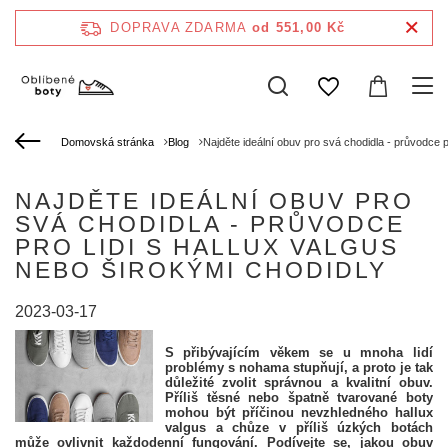
DOPRAVA ZDARMA
od 551,00 Kč
Domovská stránka
Blog
Najděte ideální obuv pro svá chodidla - průvodce pr
NAJDĚTE IDEÁLNÍ OBUV PRO
SVÁ CHODIDLA - PRŮVODCE
PRO LIDI S HALLUX VALGUS
NEBO ŠIROKÝMI CHODIDLY
2023-03-17
S přibývajícím věkem se u mnoha lidí
problémy s nohama stupňují, a proto je tak
důležité zvolit správnou a kvalitní obuv.
Příliš těsné nebo špatně tvarované boty
mohou být příčinou nevzhledného hallux
valgus a chůze v příliš úzkých botách
může ovlivnit každodenní fungování. Podívejte se, jakou obuv