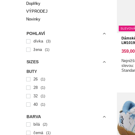
Doplňky
VÝPRODEJ
Novinky
SLEVOVÁ
POHLAVÍ
Dámské
dívka
3
LM1019-
žena
1
359,00
Nejnižš
SIZES
slevou
Standa
BUTY
26
1
28
1
32
1
40
1
BARVA
bílá
2
černá
1