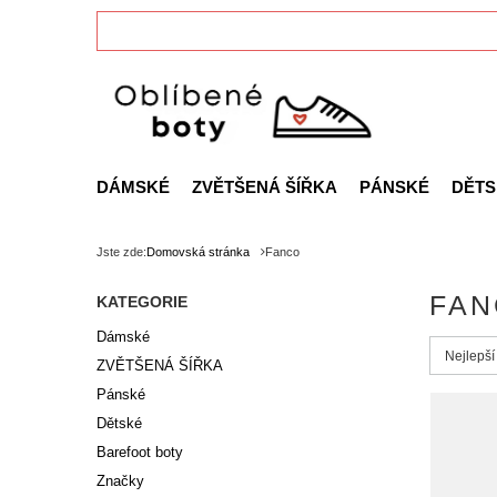
DÁMSKÉ
ZVĚTŠENÁ ŠÍŘKA
PÁNSKÉ
DĚTS
Jste zde:
Domovská stránka
Fanco
FAN
KATEGORIE
Dámské
Zmień s
Nejlepší
ZVĚTŠENÁ ŠÍŘKA
Pánské
Dětské
Barefoot boty
Značky