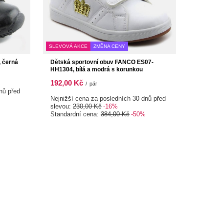
SLEVOVÁ AKCE
ZMĚNA CENY
, černá
Dětská sportovní obuv FANCO ES07-
HH1304, bílá a modrá s korunkou
192,00 Kč
/
pár
nů před
Nejnižší cena za posledních 30 dnů před
slevou:
230,00 Kč
-16%
Standardní cena:
384,00 Kč
-50%