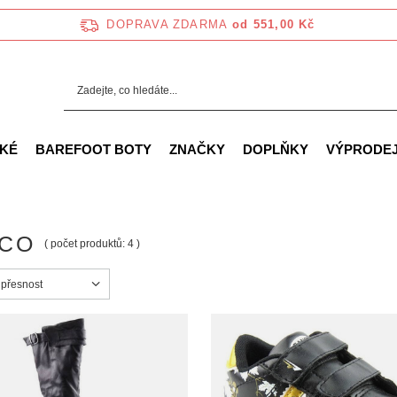
DOPRAVA ZDARMA
od 551,00 Kč
KÉ
BAREFOOT BOTY
ZNAČKY
DOPLŇKY
VÝPRODE
CO
( počet produktů:
4
)
ortowanie
 přesnost