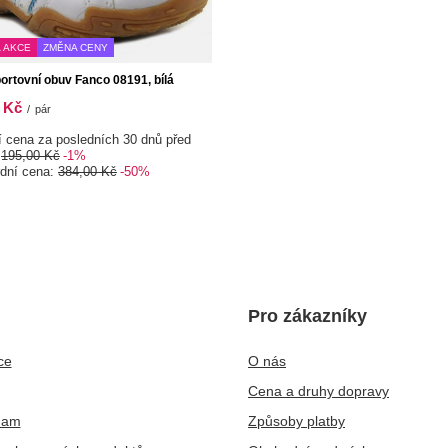
 AKCE
ZMĚNA CENY
portovní obuv Fanco 08191, bílá
 Kč
/
pár
í cena za posledních 30 dnů před
:
195,00 Kč
-1%
rdní cena:
384,00 Kč
-50%
Pro zákazníky
ce
O nás
Cena a druhy dopravy
nam
Způsoby platby