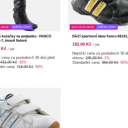
 AKCE
ZMĚNA CENY
SLEVOVÁ AKCE
ZMĚNA CENY
 kozačky na podpatku - FANCO
Dívčí sportovní obuv Fanco 08191
7, tmavě fialové
192,00 Kč
/
pár
 Kč
/
pár
Nejnižší cena za posledních 30 d
í cena za posledních 30 dnů před
slevou:
195,00 Kč
-1%
:
431,00 Kč
-16%
Standardní cena:
384,00 Kč
-50%
rdní cena:
718,00 Kč
-50%