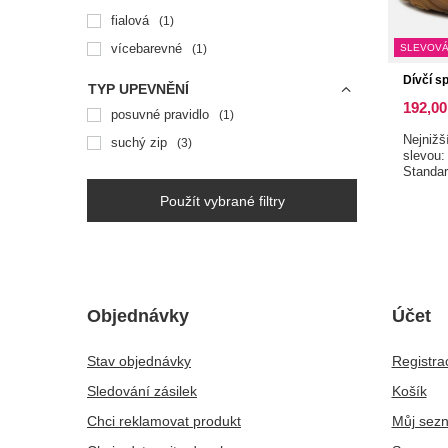
fialová
1
vícebarevné
1
SLEVOVÁ
Dívčí s
TYP UPEVNĚNÍ
192,00
posuvné pravidlo
1
Nejnižš
suchý zip
3
slevou
Standa
Použít vybrané filtry
Objednávky
Účet
Stav objednávky
Registra
Sledování zásilek
Košík
Chci reklamovat produkt
Můj sez