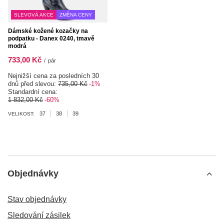
SLEVOVÁ AKCE
ZMĚNA CENY
Dámské kožené kozačky na
podpatku - Danex 0240, tmavě
modrá
733,00 Kč
/
pár
Nejnižší cena za posledních 30
dnů před slevou:
735,00 Kč
-1%
Standardní cena:
1 832,00 Kč
-60%
37
38
39
VELIKOST:
Objednávky
Stav objednávky
Sledování zásilek