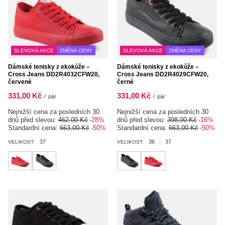
SLEVOVÁ AKCE
ZMĚNA CENY
SLEVOVÁ AKCE
ZMĚNA CENY
Dámské tenisky z ekokůže –
Dámské tenisky z ekokůže –
Cross Jeans DD2R4032CFW20,
Cross Jeans DD2R4029CFW20,
červené
černé
331,00 Kč
331,00 Kč
/
pár
/
pár
Nejnižší cena za posledních 30
Nejnižší cena za posledních 30
dnů před slevou:
462,00 Kč
-28%
dnů před slevou:
398,00 Kč
-16%
Standardní cena:
663,00 Kč
-50%
Standardní cena:
663,00 Kč
-50%
37
36
37
VELIKOST:
VELIKOST: