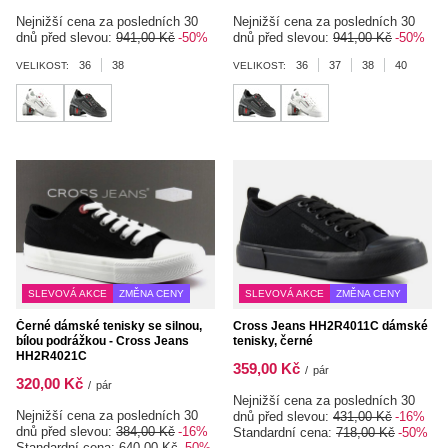
Nejnižší cena za posledních 30
Nejnižší cena za posledních 30
dnů před slevou:
941,00 Kč
-50%
dnů před slevou:
941,00 Kč
-50%
36
38
36
37
38
40
VELIKOST:
VELIKOST:
SLEVOVÁ AKCE
ZMĚNA CENY
SLEVOVÁ AKCE
ZMĚNA CENY
Černé dámské tenisky se silnou,
Cross Jeans HH2R4011C dámské
bílou podrážkou - Cross Jeans
tenisky, černé
HH2R4021C
359,00 Kč
/
pár
320,00 Kč
/
pár
Nejnižší cena za posledních 30
Nejnižší cena za posledních 30
dnů před slevou:
431,00 Kč
-16%
dnů před slevou:
384,00 Kč
-16%
Standardní cena:
718,00 Kč
-50%
Standardní cena:
640,00 Kč
-50%