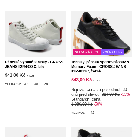
SLEVOVÁ AKCE
ZMĚNA CENY
Dámské vysoké tenisky - CROSS
Tenisky. pánská sportovní obuv s
JEANS II2R4033C, bílé
Memory Foam - CROSS JEANS
II1R4011C, černá
941,00 Kč
/
pár
543,00 Kč
/
pár
37
38
39
VELIKOST:
Nejnižší cena za posledních 30
dnů před slevou:
814,00 Kč
-33%
Standardní cena:
1 086,00 Kč
-50%
42
VELIKOST: