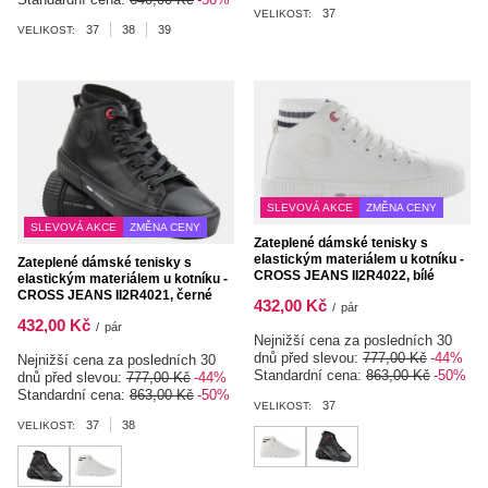
37
VELIKOST:
37
38
39
VELIKOST:
SLEVOVÁ AKCE
ZMĚNA CENY
SLEVOVÁ AKCE
ZMĚNA CENY
Zateplené dámské tenisky s
elastickým materiálem u kotníku -
Zateplené dámské tenisky s
CROSS JEANS II2R4022, bílé
elastickým materiálem u kotníku -
CROSS JEANS II2R4021, černé
432,00 Kč
/
pár
432,00 Kč
/
pár
Nejnižší cena za posledních 30
dnů před slevou:
777,00 Kč
-44%
Nejnižší cena za posledních 30
Standardní cena:
863,00 Kč
-50%
dnů před slevou:
777,00 Kč
-44%
Standardní cena:
863,00 Kč
-50%
37
VELIKOST:
37
38
VELIKOST: