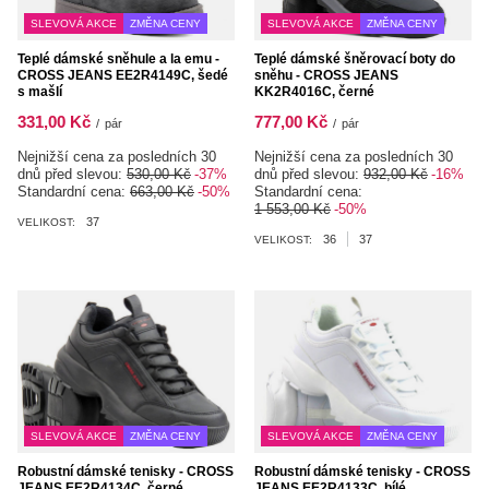
SLEVOVÁ AKCE
ZMĚNA CENY
SLEVOVÁ AKCE
ZMĚNA CENY
Teplé dámské sněhule a la emu -
Teplé dámské šněrovací boty do
CROSS JEANS EE2R4149C, šedé
sněhu - CROSS JEANS
s mašlí
KK2R4016C, černé
331,00 Kč
777,00 Kč
/
pár
/
pár
Nejnižší cena za posledních 30
Nejnižší cena za posledních 30
dnů před slevou:
530,00 Kč
-37%
dnů před slevou:
932,00 Kč
-16%
Standardní cena:
663,00 Kč
-50%
Standardní cena:
1 553,00 Kč
-50%
37
VELIKOST:
36
37
VELIKOST:
SLEVOVÁ AKCE
ZMĚNA CENY
SLEVOVÁ AKCE
ZMĚNA CENY
Robustní dámské tenisky - CROSS
Robustní dámské tenisky - CROSS
JEANS EE2R4134C, černé
JEANS EE2R4133C, bílé