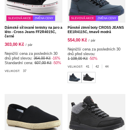
SLEVOVÁ AKCE
ZMĚNA CENY
SLEVOVÁ AKCE
ZMĚNA CENY
Dámské síťované tenisky na jaro a
Pánské zimní boty CROSS JEANS
léto - Cross Jeans FF2R4015C,
EE1R4115C, tmavě modrá
černé
554,00 Kč
/
pár
303,00 Kč
/
pár
Nejnižší cena za posledních 30
Nejnižší cena za posledních 30
dnů před slevou:
dnů před slevou:
364,00 Kč
-16%
1 108,00 Kč
-50%
Standardní cena:
607,00 Kč
-50%
41
42
44
VELIKOST:
37
VELIKOST: