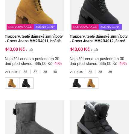
SLEVOVÁ AKCE
ZMĚNA CENY
SLEVOVÁ AKCE
ZMĚNA CENY
Trappery, teplé dámské zimní boty
Trappery, teplé dámské zimní boty
- Cross Jeans MM2R4011, hnědé
- Cross Jeans MM2R4012, černé
443,00 Kč
443,00 Kč
/
pár
/
pár
Nejnižší cena za posledních 30
Nejnižší cena za posledních 30
dnů před slevou:
885,00 Kč
-49%
dnů před slevou:
885,00 Kč
-49%
36
37
38
40
36
38
39
VELIKOST:
VELIKOST: