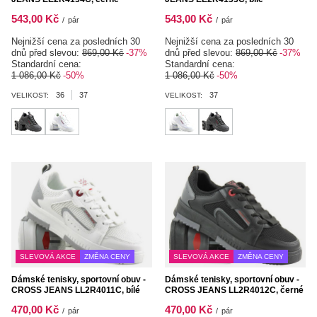
543,00 Kč
543,00 Kč
/
pár
/
pár
Nejnižší cena za posledních 30
Nejnižší cena za posledních 30
dnů před slevou:
869,00 Kč
-37%
dnů před slevou:
869,00 Kč
-37%
Standardní cena:
Standardní cena:
1 086,00 Kč
-50%
1 086,00 Kč
-50%
36
37
37
VELIKOST:
VELIKOST:
SLEVOVÁ AKCE
ZMĚNA CENY
SLEVOVÁ AKCE
ZMĚNA CENY
Dámské tenisky, sportovní obuv -
Dámské tenisky, sportovní obuv -
CROSS JEANS LL2R4011C, bílé
CROSS JEANS LL2R4012C, černé
470,00 Kč
470,00 Kč
/
pár
/
pár