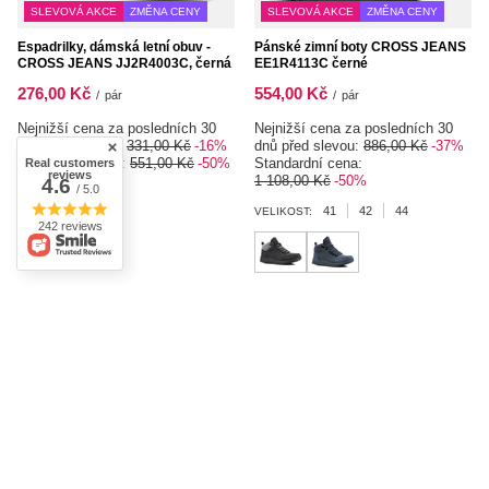
SLEVOVÁ AKCE
ZMĚNA CENY
SLEVOVÁ AKCE
ZMĚNA CENY
Espadrilky, dámská letní obuv -
Pánské zimní boty CROSS JEANS
CROSS JEANS JJ2R4003C, černá
EE1R4113C černé
276,00 Kč
554,00 Kč
/
pár
/
pár
Nejnižší cena za posledních 30
Nejnižší cena za posledních 30
dnů před slevou:
331,00 Kč
-16%
dnů před slevou:
886,00 Kč
-37%
Standardní cena:
551,00 Kč
-50%
Standardní cena:
Real customers
reviews
1 108,00 Kč
-50%
4.6
/ 5.0
37
VELIKOST:
41
42
44
VELIKOST:
242 reviews
1
2
Další stránka
Objednávky