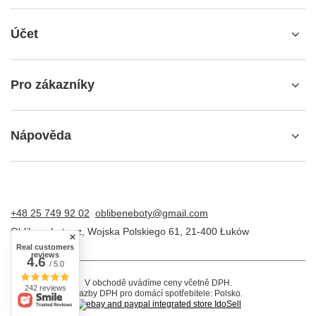
Účet
Pro zákazníky
Nápověda
+48 25 749 92 02
oblibeneboty@gmail.com
Oblibeneboty.cz
,
Wojska Polskiego 61
,
21-400
Łuków
Real customers
reviews
4.6
/ 5.0
V obchodě uvádíme ceny včetně DPH.
242 reviews
Sazby DPH pro domácí spotřebitele:
Polsko
.