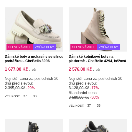
SLEVOVÁ AKCE
ZMĚNA CENY
SLEVOVÁ AKCE
ZMĚNA CENY
Dámské boty a mokasíny se silnou
Dámské kotníkové boty na
podrážkou - CheBello 3096
platformě - CheBello 4294, béžová
1 677,00 Kč
2 576,00 Kč
/
pár
/
pár
Nejnižší cena za posledních 30
Nejnižší cena za posledních 30
dnů před slevou:
dnů před slevou:
2 395,00 Kč
-29%
3 128,00 Kč
-17%
Standardní cena:
37
38
VELIKOST:
3 680,00 Kč
-30%
37
38
VELIKOST: