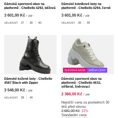
Dámská sportovní obuv na
Dámské kotníkové boty na
platformě - CheBello 4292, béžová
platformě - CheBello 4294, černé
3 601,00 Kč
3 601,00 Kč
/
pár
/
pár
37
38
40
36
39
VELIKOST:
VELIKOST:
SLEVOVÁ AKCE
ZMĚNA CENY
Dámské kožené boty - CheBello
Dámská sportovní obuv na
4587 Black with Zipper
platformě - CheBello 4632,
stříbrné, šněrovací
3 546,00 Kč
/
pár
2 366,00 Kč
/
pár
38
40
VELIKOST:
Nejnižší cena za posledních 30
dnů před slevou:
2 681,00 Kč
-11%
Standardní cena: