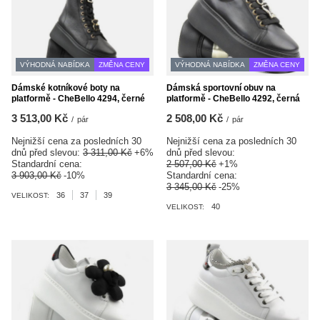
VÝHODNÁ NABÍDKA
ZMĚNA CENY
VÝHODNÁ NABÍDKA
ZMĚNA CENY
Dámské kotníkové boty na
Dámská sportovní obuv na
platformě - CheBello 4294, černé
platformě - CheBello 4292, černá
3 513,00 Kč
2 508,00 Kč
/
pár
/
pár
Nejnižší cena za posledních 30
Nejnižší cena za posledních 30
dnů před slevou:
3 311,00 Kč
+6%
dnů před slevou:
Standardní cena:
2 507,00 Kč
+1%
3 903,00 Kč
-10%
Standardní cena:
3 345,00 Kč
-25%
36
37
39
VELIKOST:
40
VELIKOST: