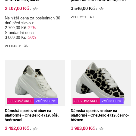
VENEZIA 003, hnědé
platformě - CheBello 4294, černé
2 107,00 Kč
3 546,00 Kč
/
pár
/
pár
40
VELIKOST:
Nejnižší cena za posledních 30
dnů před slevou:
2 709,00 Kč
-22%
Standardní cena:
3 009,00 Kč
-30%
36
VELIKOST:
SLEVOVÁ AKCE
ZMĚNA CENY
SLEVOVÁ AKCE
ZMĚNA CENY
Dámská sportovní obuv na
Dámská sportovní obuv na
platformě - CheBello 4719, bílé,
platformě - CheBello 4719, černo-
šněrovací
béžové
2 492,00 Kč
1 993,00 Kč
/
pár
/
pár