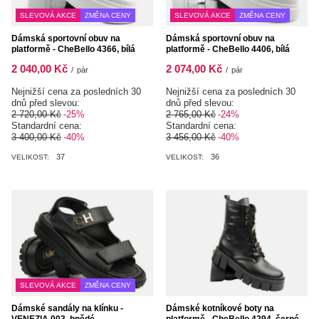
SLEVOVÁ AKCE
ZMĚNA CENY
SLEVOVÁ AKCE
ZMĚNA CENY
Dámská sportovní obuv na
Dámská sportovní obuv na
platformě - CheBello 4366, bílá
platformě - CheBello 4406, bílá
2 040,00 Kč
2 074,00 Kč
/
pár
/
pár
Nejnižší cena za posledních 30
Nejnižší cena za posledních 30
dnů před slevou:
dnů před slevou:
2 720,00 Kč
-25%
2 765,00 Kč
-24%
Standardní cena:
Standardní cena:
3 400,00 Kč
-40%
3 456,00 Kč
-40%
37
36
VELIKOST:
VELIKOST:
SLEVOVÁ AKCE
ZMĚNA CENY
Dámské sandály na klínku -
Dámské kotníkové boty na