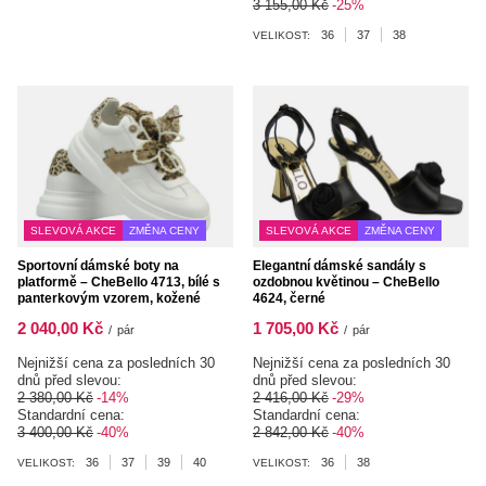
3 155,00 Kč
-25%
36
37
38
VELIKOST:
SLEVOVÁ AKCE
ZMĚNA CENY
SLEVOVÁ AKCE
ZMĚNA CENY
Sportovní dámské boty na
Elegantní dámské sandály s
platformě – CheBello 4713, bílé s
ozdobnou květinou – CheBello
panterkovým vzorem, kožené
4624, černé
2 040,00 Kč
1 705,00 Kč
/
pár
/
pár
Nejnižší cena za posledních 30
Nejnižší cena za posledních 30
dnů před slevou:
dnů před slevou:
2 380,00 Kč
-14%
2 416,00 Kč
-29%
Standardní cena:
Standardní cena:
3 400,00 Kč
-40%
2 842,00 Kč
-40%
36
37
39
40
36
38
VELIKOST:
VELIKOST: