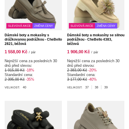
SLEVOVÁ AKCE
ZMĚNA CENY
SLEVOVÁ AKCE
ZMĚNA CENY
Dámské boty a mokasíny s
Dámské boty a mokasíny se silnou
drážkovanou podrážkou - CheBello
podrážkou - CheBello 4383,
2821, béžová
béžová
1 558,00 Kč
1 906,00 Kč
/
pár
/
pár
Nejnižší cena za posledních 30
Nejnižší cena za posledních 30
dnů před slevou:
dnů před slevou:
1 915,00 Kč
-18%
2 383,00 Kč
-20%
Standardní cena:
Standardní cena:
2 395,00 Kč
-35%
3 177,00 Kč
-40%
40
37
38
39
VELIKOST:
VELIKOST: