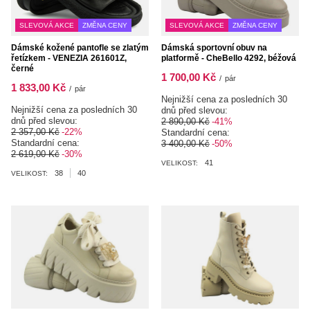
SLEVOVÁ AKCE
ZMĚNA CENY
SLEVOVÁ AKCE
ZMĚNA CENY
Dámské kožené pantofle se zlatým
Dámská sportovní obuv na
řetízkem - VENEZIA 261601Z,
platformě - CheBello 4292, béžová
černé
1 700,00 Kč
/
pár
1 833,00 Kč
/
pár
Nejnižší cena za posledních 30
Nejnižší cena za posledních 30
dnů před slevou:
dnů před slevou:
2 890,00 Kč
-41%
2 357,00 Kč
-22%
Standardní cena:
Standardní cena:
3 400,00 Kč
-50%
2 619,00 Kč
-30%
41
VELIKOST:
38
40
VELIKOST: