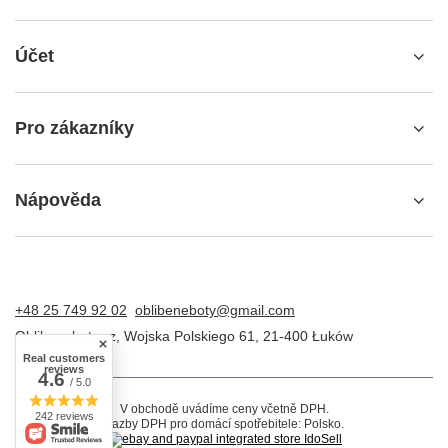
Účet
Pro zákazníky
Nápověda
+48 25 749 92 02
oblibeneboty@gmail.com
Oblibeneboty.cz
,
Wojska Polskiego 61
,
21-400
Łuków
Real customers
reviews
4.6
/ 5.0
V obchodě uvádíme ceny včetně DPH.
242 reviews
Sazby DPH pro domácí spotřebitele:
Polsko
.