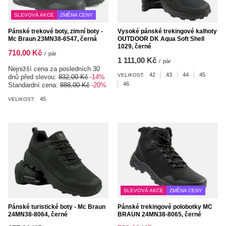
SLEVOVÁ AKCE
ZMĚNA CENY
Pánské trekové boty, zimní boty -
Vysoké pánské trekingové kalhoty
Mc Braun 23MN38-6547, černá
OUTDOOR DK Aqua Soft Shell
1029, černé
710,00 Kč
/
pár
1 111,00 Kč
/
pár
Nejnižší cena za posledních 30
42
43
44
45
VELIKOST:
dnů před slevou:
832,00 Kč
-14%
46
Standardní cena:
888,00 Kč
-20%
45
VELIKOST:
SLEVOVÁ AKCE
ZMĚNA CENY
Pánské turistické boty - Mc Braun
Pánské trekingové polobotky MC
24MN38-8064, černé
BRAUN 24MN38-8065, černé