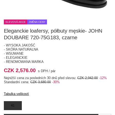
SLEVOVÁ AKCE
ZMĚNA CENY
Eleganckie loafersy, półbuty męskie- JOHN
DOUBARE 720-75G183, czarne
- WYSOKA JAKOŚĆ
- SKÓRA NATURALNA
- WSUWANE
- ELEGANCKIE
- RENOMOWANA MARKA
CZK 2,576.00
s DPH
/
pár
Nejnižší cena za posledních 30 dnů před slevou:
CZK 2,942.00
-12%
Standardní cena:
CZK 3,680.00
-30%
Tabulka velikostí
41