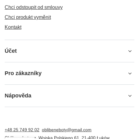
Chci odstoupit od smlouvy
Chci produkt vyměnit
Kontakt
Účet
Pro zákazníky
Nápověda
+48 25 749 92 02
oblibeneboty@gmail.com
Oblibeneboty.cz
,
Wojska Polskiego 61
,
21-400
Łuków