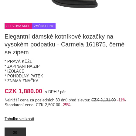
SLEVOVÁ AKCE
ZMĚNA CENY
Elegantní dámské kotníkové kozačky na
vysokém podpatku - Carmela 161875, černé
se zipem
* PRAVÁ KŮŽE
* ZAPÍNÁNÍ NA ZIP
* IZOLACE
* POHODLNÝ PATEK
* ZNÁMÁ ZNAČKA
CZK 1,880.00
s DPH
/
pár
Nejnižší cena za posledních 30 dnů před slevou:
CZK 2,131.00
-11%
Standardní cena:
CZK 2,507.00
-25%
Tabulka velikostí
39