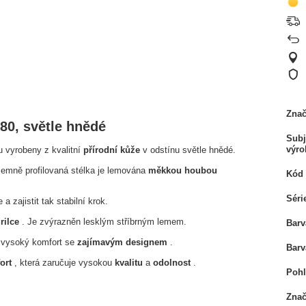
Zna
80, světle hnědé
Subj
výro
u vyrobeny z kvalitní
přírodní kůže
v odstínu světle hnědé.
Jemně profilovaná stélka je lemována
měkkou houbou
Kód 
Séri
a zajistit tak stabilní krok.
rilce
. Je zvýrazněn lesklým stříbrným lemem.
Barv
 vysoký komfort se
zajímavým designem
.
Barv
ort
, která zaručuje vysokou
kvalitu
a
odolnost
.
Pohl
Zna