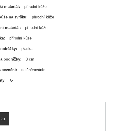
ší materiál
přírodní kůže
kůže na svršku
přírodní kůže
řní materiál
přírodní kůže
ka
přírodní kůže
podrážky
płaska
a podrážky
3 cm
upevnění
se šněrováním
ity
G
zku