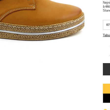
Nejn
1 55
Stan
07
Tabul