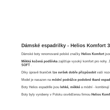
Dámské espadrilky - Helios Komfort 3
Dámské boty renomované polské značky
Helios Komfort
jso
Měkká kožená podšívka
zajišťuje vysoký komfort pro nohy. 
SOFT
.
Díky úpravě tkaniček
lze svršek dobře přizpůsobit
vaší noze 
Model je nasazen na
módní podrážce podobné tkané espad
Boty Helios espadrille jsou
lehké, měkké
a módní - kombinují
Boty byly vyrobeny v Polsku osvědčenou firmou
Helios Komf