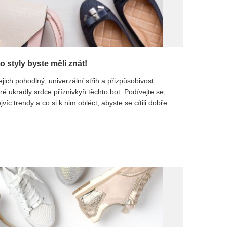
o styly byste měli znát!
jich pohodlný, univerzální střih a přizpůsobivost
ré ukradly srdce příznivkyň těchto bot. Podívejte se,
víc trendy a co si k nim obléct, abyste se cítili dobře