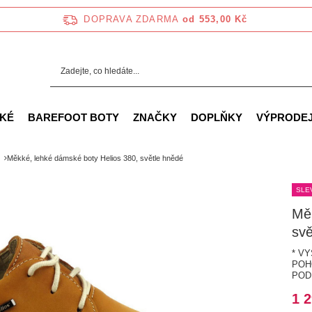
DOPRAVA ZDARMA
od 553,00 Kč
KÉ
BAREFOOT BOTY
ZNAČKY
DOPLŇKY
VÝPRODE
Měkké, lehké dámské boty Helios 380, světle hnědé
SLE
Měk
svě
* V
POH
POD
1 