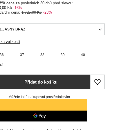
ižší cena za posledních 30 dnů před slevou:
3,00 Kč
-16%
dardní cena:
1 725,00 Kč
-25%
1.JASNY BRĄZ
ka velikostí
36
37
38
39
40
41
Přidat do košíku
Můžete také nakupovat prostřednictvím: