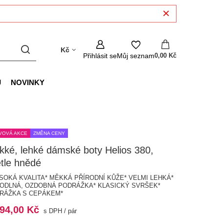
Kč
Přihlásit se
Můj seznam
0,00 Kč
J
NOVINKY
VOVÁ AKCE
ZMĚNA CENY
ké, lehké dámské boty Helios 380,
tle hnědé
YSOKÁ KVALITA* MĚKKÁ PŘÍRODNÍ KŮŽE* VELMI LEHKÁ*
ODLNÁ, OZDOBNÁ PODRÁŽKA* KLASICKÝ SVRŠEK*
RÁŽKA S CEPÁKEM*
294,00 Kč
s DPH
/
pár