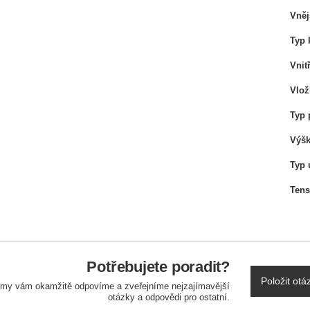
Vněj
Typ 
Vnit
Vlož
Typ 
Výšk
Typ 
Tens
Potřebujete poradit?
Položit otá
a my vám okamžitě odpovíme a zveřejníme nejzajímavější
otázky a odpovědi pro ostatní.