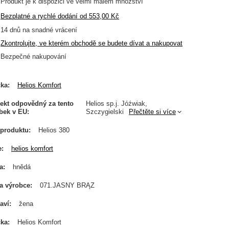
Produkt je k dispozici ve velmi malém množství
Bezplatné a rychlé dodání
od
553,00 Kč
14
dnů na snadné vrácení
Zkontrolujte, ve kterém obchodě se budete dívat a nakupovat
Bezpečné nakupování
čka
Helios Komfort
ekt odpovědný za tento
Helios sp.j. Jóźwiak,
bek v EU
Szczygielski
Přečtěte si více
produktu
Helios 380
e
helios komfort
a
hnědá
a výrobce
071.JASNY BRĄZ
aví
žena
čka
Helios Komfort