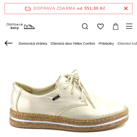
DOPRAVA ZDARMA
od 551,00 Kč
Domovská stránka
Dámská obuv Helios Comfort
Polobotky
Dámské kože