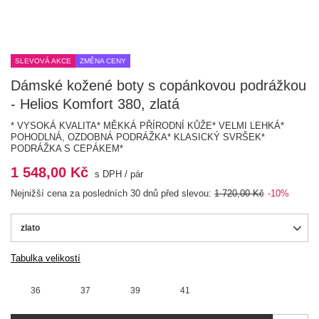
SLEVOVÁ AKCE
ZMĚNA CENY
Dámské kožené boty s copánkovou podrážkou
- Helios Komfort 380, zlatá
* VYSOKÁ KVALITA* MĚKKÁ PŘÍRODNÍ KŮŽE* VELMI LEHKÁ*
POHODLNÁ, OZDOBNÁ PODRÁŽKA* KLASICKÝ SVRŠEK*
PODRÁŽKA S CEPÁKEM*
1 548,00 Kč
s DPH
/
pár
Nejnižší cena za posledních 30 dnů před slevou:
1 720,00 Kč
-10%
zlato
Tabulka velikostí
36
37
39
41