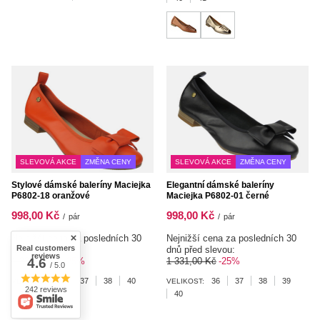
SLEVOVÁ AKCE
ZMĚNA CENY
SLEVOVÁ AKCE
ZMĚNA CENY
Stylové dámské baleríny Maciejka
Elegantní dámské baleríny
P6802-18 oranžové
Maciejka P6802-01 černé
998,00 Kč
998,00 Kč
/
pár
/
pár
Nejnižší cena za posledních 30
Nejnižší cena za posledních 30
Real customers
dnů před slevou:
dnů před slevou:
reviews
1 331,00 Kč
-25%
1 331,00 Kč
-25%
4.6
/ 5.0
36
37
38
40
36
37
38
39
VELIKOST:
VELIKOST:
242 reviews
41
40