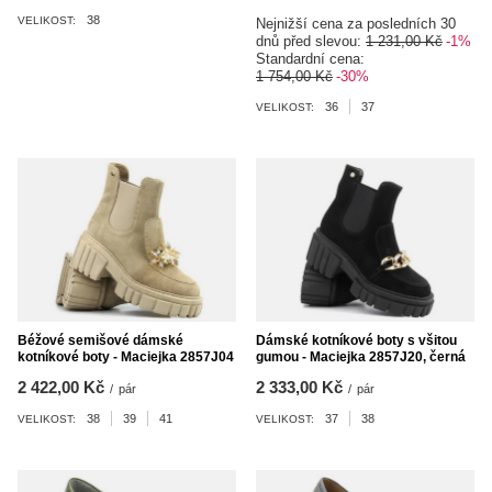
38
VELIKOST:
Nejnižší cena za posledních 30
dnů před slevou:
1 231,00 Kč
-1%
Standardní cena:
1 754,00 Kč
-30%
36
37
VELIKOST:
Béžové semišové dámské
Dámské kotníkové boty s všitou
kotníkové boty - Maciejka 2857J04
gumou - Maciejka 2857J20, černá
2 422,00 Kč
2 333,00 Kč
/
pár
/
pár
38
39
41
37
38
VELIKOST:
VELIKOST: