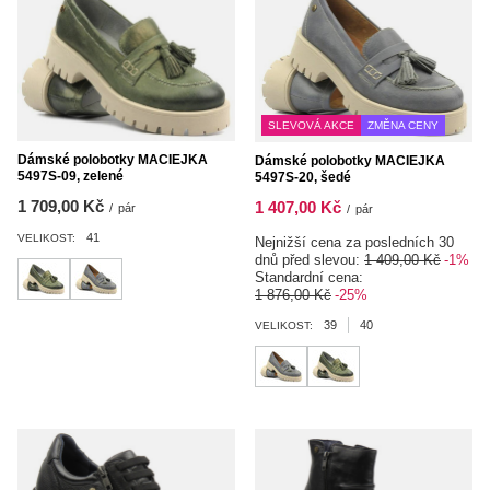
SLEVOVÁ AKCE
ZMĚNA CENY
Dámské polobotky MACIEJKA
Dámské polobotky MACIEJKA
5497S-09, zelené
5497S-20, šedé
1 709,00 Kč
1 407,00 Kč
/
pár
/
pár
41
VELIKOST:
Nejnižší cena za posledních 30
dnů před slevou:
1 409,00 Kč
-1%
Standardní cena:
1 876,00 Kč
-25%
39
40
VELIKOST: