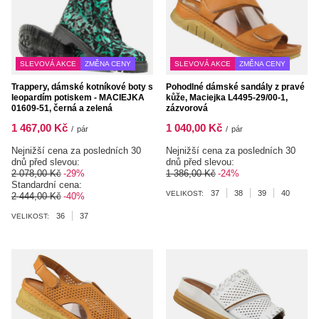
SLEVOVÁ AKCE
ZMĚNA CENY
SLEVOVÁ AKCE
ZMĚNA CENY
Trappery, dámské kotníkové boty s
Pohodlné dámské sandály z pravé
leopardím potiskem - MACIEJKA
kůže, Maciejka L4495-29/00-1,
01609-51, černá a zelená
zázvorová
1 467,00 Kč
1 040,00 Kč
/
pár
/
pár
Nejnižší cena za posledních 30
Nejnižší cena za posledních 30
dnů před slevou:
dnů před slevou:
2 078,00 Kč
-29%
1 386,00 Kč
-24%
Standardní cena:
37
38
39
40
VELIKOST:
2 444,00 Kč
-40%
36
37
VELIKOST: