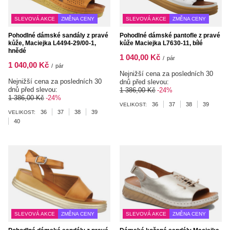
SLEVOVÁ AKCE
ZMĚNA CENY
SLEVOVÁ AKCE
ZMĚNA CENY
Pohodlné dámské sandály z pravé
Pohodlné dámské pantofle z pravé
kůže, Maciejka L4494-29/00-1,
kůže Maciejka L7630-11, bílé
hnědé
1 040,00 Kč
/
pár
1 040,00 Kč
/
pár
Nejnižší cena za posledních 30
Nejnižší cena za posledních 30
dnů před slevou:
dnů před slevou:
1 386,00 Kč
-24%
1 386,00 Kč
-24%
36
37
38
39
VELIKOST:
36
37
38
39
VELIKOST:
40
SLEVOVÁ AKCE
ZMĚNA CENY
SLEVOVÁ AKCE
ZMĚNA CENY