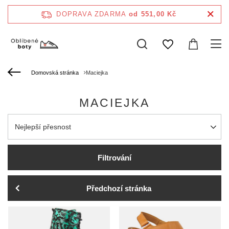
DOPRAVA ZDARMA
od 551,00 Kč
Domovská stránka
Maciejka
MACIEJKA
Zmień sortowanie
Nejlepší přesnost
Filtrování
Předchozí stránka