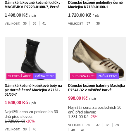
Dámské lakované kožené lodičky -
Dámské kožené polobotky černé
MACIEJKA P7223-01/00-7, černé
Maciejka K7189-01/00-1
1 498,00 Kč
1 720,00 Kč
/
pár
/
pár
36
38
41
37
38
VELIKOST:
VELIKOST:
SLEVOVÁ AKCE
ZMĚNA CENY
SLEVOVÁ AKCE
ZMĚNA CENY
Dámské kožené kotníkové boty na
Dámské kožené baleríny Maciejka
platformě černé Maciejka A7161-
P7541-32 v měděné barvě
01/00-7
998,00 Kč
/
pár
1 548,00 Kč
/
pár
Nejnižší cena za posledních 30
Nejnižší cena za posledních 30
dnů před slevou:
dnů před slevou:
1 331,00 Kč
-25%
1 720,00 Kč
-10%
36
37
38
39
VELIKOST:
38
40
VELIKOST:
40
41