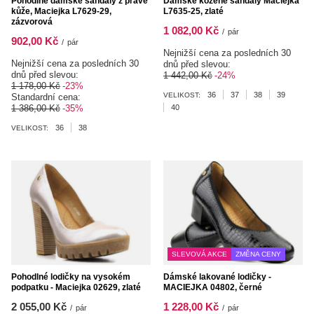
Pohodlné dámské sandály z pravé
Dámské kožené sandály Maciejka
kůže, Maciejka L7629-29,
L7635-25, zlaté
zázvorová
1 082,00 Kč
/
pár
902,00 Kč
/
pár
Nejnižší cena za posledních 30
Nejnižší cena za posledních 30
dnů před slevou:
dnů před slevou:
1 442,00 Kč
-24%
1 178,00 Kč
-23%
36
37
38
39
VELIKOST:
Standardní cena:
1 386,00 Kč
-35%
40
36
38
VELIKOST:
SLEVOVÁ AKCE
ZMĚNA CENY
Pohodlné lodičky na vysokém
Dámské lakované lodičky -
podpatku - Maciejka 02629, zlaté
MACIEJKA 04802, černé
2 055,00 Kč
1 228,00 Kč
/
pár
/
pár