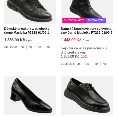
SLEVOVÁ AKCE
ZMĚNA CENY
Dámské sneakersy, polobotky
Dámské kotníkové boty se dvěma
černé Maciejka P7238-01/00-1
zipy černé Maciejka P7232-01/00-7
1 386,00 Kč
1 448,00 Kč
/
pár
/
pár
36
37
38
39
VELIKOST:
Nejnižší cena za posledních 30
dnů před slevou:
1 609,00 Kč
-10%
38
39
40
41
VELIKOST: