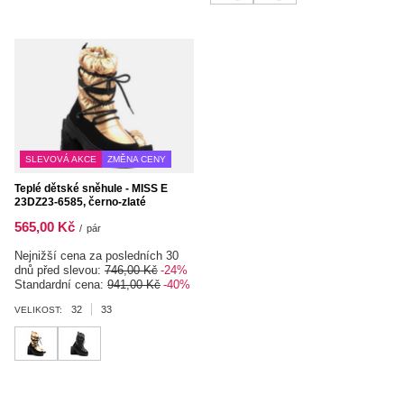
SLEVOVÁ AKCE
ZMĚNA CENY
Teplé dětské sněhule - MISS E
23DZ23-6585, černo-zlaté
565,00 Kč
/
pár
Nejnižší cena za posledních 30
dnů před slevou:
746,00 Kč
-24%
Standardní cena:
941,00 Kč
-40%
32
33
VELIKOST: