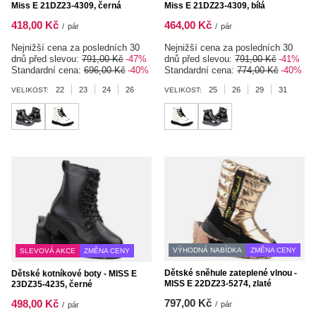
Miss E 21DZ23-4309, černá
Miss E 21DZ23-4309, bílá
418,00 Kč
464,00 Kč
/
pár
/
pár
Nejnižší cena za posledních 30
Nejnižší cena za posledních 30
dnů před slevou:
791,00 Kč
-47%
dnů před slevou:
791,00 Kč
-41%
Standardní cena:
696,00 Kč
-40%
Standardní cena:
774,00 Kč
-40%
22
23
24
26
25
26
29
31
VELIKOST:
VELIKOST:
VÝHODNÁ NABÍDKA
ZMĚNA CENY
SLEVOVÁ AKCE
ZMĚNA CENY
Dětské sněhule zateplené vlnou -
Dětské kotníkové boty - MISS E
MISS E 22DZ23-5274, zlaté
23DZ35-4235, černé
797,00 Kč
498,00 Kč
/
pár
/
pár