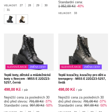
Standardní cena:
27
28
29
30
VELIKOST:
1 052,00 Kč
-40%
31
33
VELIKOST:
SLEVOVÁ AKCE
ZMĚNA CENY
SLEVOVÁ AKCE
ZMĚNA CENY
Teplé boty, dětské a mládežnické
Teplé kozačky, kozačky pro děti a
boty s fleecem - MISS E 22DZ23-
teenagery - MISS E 22DZ23-5257,
5257, černá
šedá
498,00 Kč
498,00 Kč
/
pár
/
pár
Nejnižší cena za posledních 30
Nejnižší cena za posledních 30
dnů před slevou:
791,00 Kč
-37%
dnů před slevou:
791,00 Kč
-37%
Standardní cena:
997,00 Kč
-50%
Standardní cena:
997,00 Kč
-50%