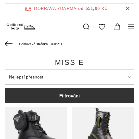
DOPRAVA ZDARMA
od 551,00 Kč
Domovská stránka
MISS E
MISS E
Zmień sortowanie
Nejlepší přesnost
Filtrování