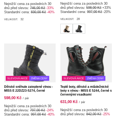
Nejnižší cena za posledních 30
Nejnižší cena za posledních 30
dnů před slevou:
598,00 Kč
+33%
dnů před slevou:
746,00 Kč
-33%
Standardní cena:
997,00 Kč
-20%
Standardní cena:
830,00 Kč
-40%
28
32
VELIKOST:
VELIKOST:
SLEVOVÁ AKCE
ZMĚNA CENY
SLEVOVÁ AKCE
ZMĚNA CENY
Dětské sněhule zateplené vlnou -
Teplé boty, dětské a mládežnické
MISS E 22DZ23-5274, černé
boty s vlnou - MISS E 5244, černé s
červenými vsadkami
598,00 Kč
/
pár
631,00 Kč
/
pár
Nejnižší cena za posledních 30
Nejnižší cena za posledních 30
dnů před slevou:
797,00 Kč
-24%
dnů před slevou:
842,00 Kč
-25%
Standardní cena:
997,00 Kč
-40%