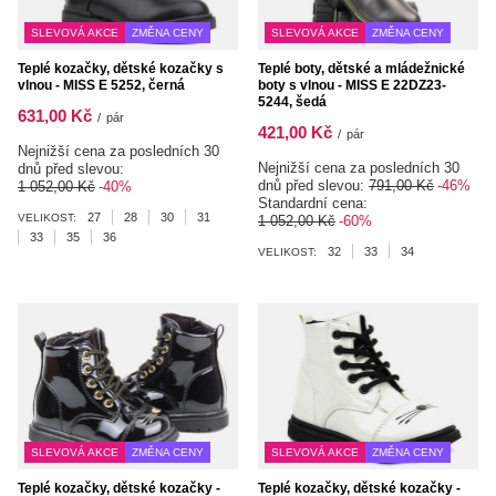
SLEVOVÁ AKCE
ZMĚNA CENY
SLEVOVÁ AKCE
ZMĚNA CENY
Teplé kozačky, dětské kozačky s
Teplé boty, dětské a mládežnické
vlnou - MISS E 5252, černá
boty s vlnou - MISS E 22DZ23-
5244, šedá
631,00 Kč
/
pár
421,00 Kč
/
pár
Nejnižší cena za posledních 30
Nejnižší cena za posledních 30
dnů před slevou:
dnů před slevou:
791,00 Kč
-46%
1 052,00 Kč
-40%
Standardní cena:
27
28
30
31
VELIKOST:
1 052,00 Kč
-60%
33
35
36
32
33
34
VELIKOST:
SLEVOVÁ AKCE
ZMĚNA CENY
SLEVOVÁ AKCE
ZMĚNA CENY
Teplé kozačky, dětské kozačky -
Teplé kozačky, dětské kozačky -