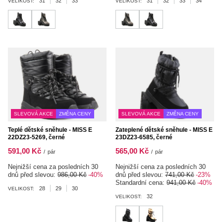
31
32
33
31
32
33
34
VELIKOST:
VELIKOST:
SLEVOVÁ AKCE
ZMĚNA CENY
SLEVOVÁ AKCE
ZMĚNA CENY
Teplé dětské sněhule - MISS E
Zateplené dětské sněhule - MISS E
22DZ23-5269, černé
23DZ23-6585, černé
591,00 Kč
565,00 Kč
/
pár
/
pár
Nejnižší cena za posledních 30
Nejnižší cena za posledních 30
dnů před slevou:
986,00 Kč
-40%
dnů před slevou:
741,00 Kč
-23%
Standardní cena:
941,00 Kč
-40%
28
29
30
VELIKOST:
32
VELIKOST: