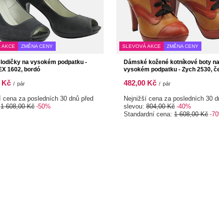
 AKCE
ZMĚNA CENY
SLEVOVÁ AKCE
ZMĚNA CENY
lodičky na vysokém podpatku -
Dámské kožené kotníkové boty n
X 1602, bordó
vysokém podpatku - Zych 2530, č
 Kč
482,00 Kč
/
pár
/
pár
í cena za posledních 30 dnů před
Nejnižší cena za posledních 30 d
:
1 608,00 Kč
-50%
slevou:
804,00 Kč
-40%
Standardní cena:
1 608,00 Kč
-7