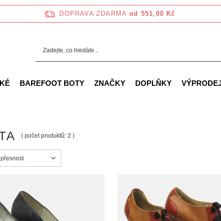
DOPRAVA ZDARMA
od 551,00 Kč
KÉ
BAREFOOT BOTY
ZNAČKY
DOPLŇKY
VÝPRODE
TA
( počet produktů:
2
)
ortowanie
 přesnost