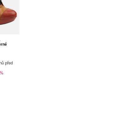
a
erné
nů před
0%