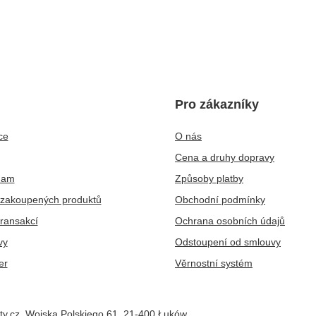
Pro zákazníky
ce
O nás
Cena a druhy dopravy
nam
Způsoby platby
zakoupených produktů
Obchodní podmínky
transakcí
Ochrana osobních údajů
vy
Odstoupení od smlouvy
er
Věrnostní systém
ty.cz
,
Wojska Polskiego 61
,
21-400
Łuków