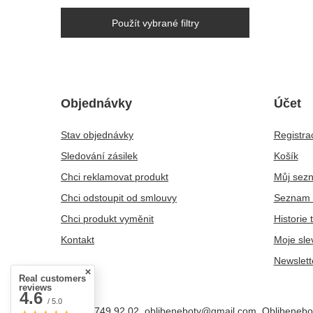
Použít vybrané filtry
Objednávky
Účet
Stav objednávky
Registra
Sledování zásilek
Košík
Chci reklamovat produkt
Můj sez
Chci odstoupit od smlouvy
Seznam 
Chci produkt vyměnit
Historie 
Kontakt
Moje sle
Newslett
Real customers
reviews
4.6
/ 5.0
+48 25 749 92 02
oblibeneboty@gmail.com
Oblibenebo