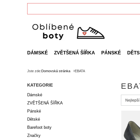
DÁMSKÉ
ZVĚTŠENÁ ŠÍŘKA
PÁNSKÉ
DĚTS
Jste zde:
Domovská stránka
EBATA
EBA
KATEGORIE
Dámské
Zmień s
Nejlepší
ZVĚTŠENÁ ŠÍŘKA
Pánské
Dětské
Barefoot boty
Značky