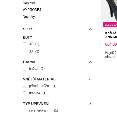
Doplňky
VÝPRODEJ
Novinky
SLEVOVÁ
SIZES
Kožené 
ANN-ME
BUTY
37
804,00
1
38
2
Nejnižš
slevou
BARVA
hnědá
1
VNĚJŠÍ MATERIÁL
přírodní kůže
1
tkanina
1
TYP UPEVNĚNÍ
se šněrováním
1