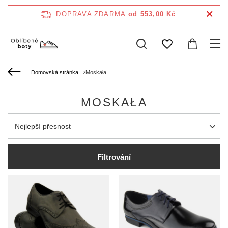
DOPRAVA ZDARMA
od 553,00 Kč
Domovská stránka
Moskała
MOSKAŁA
Zmień sortowanie
Nejlepší přesnost
Filtrování