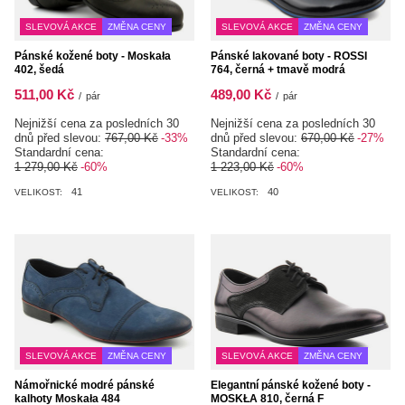
SLEVOVÁ AKCE
ZMĚNA CENY
SLEVOVÁ AKCE
ZMĚNA CENY
Pánské kožené boty - Moskała
Pánské lakované boty - ROSSI
402, šedá
764, černá + tmavě modrá
511,00 Kč
489,00 Kč
/
pár
/
pár
Nejnižší cena za posledních 30
Nejnižší cena za posledních 30
dnů před slevou:
767,00 Kč
-33%
dnů před slevou:
670,00 Kč
-27%
Standardní cena:
Standardní cena:
1 279,00 Kč
-60%
1 223,00 Kč
-60%
41
40
VELIKOST:
VELIKOST:
SLEVOVÁ AKCE
ZMĚNA CENY
SLEVOVÁ AKCE
ZMĚNA CENY
Námořnické modré pánské
Elegantní pánské kožené boty -
kalhoty Moskała 484
MOSKŁA 810, černá F