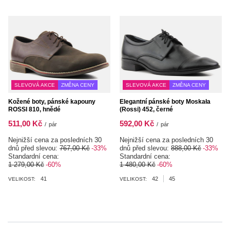
SLEVOVÁ AKCE
ZMĚNA CENY
SLEVOVÁ AKCE
ZMĚNA CENY
Kožené boty, pánské kapouny
Elegantní pánské boty Moskała
ROSSI 810, hnědé
(Rossi) 452, černé
511,00 Kč
592,00 Kč
/
pár
/
pár
Nejnižší cena za posledních 30
Nejnižší cena za posledních 30
dnů před slevou:
767,00 Kč
-33%
dnů před slevou:
888,00 Kč
-33%
Standardní cena:
Standardní cena:
1 279,00 Kč
-60%
1 480,00 Kč
-60%
41
42
45
VELIKOST:
VELIKOST: