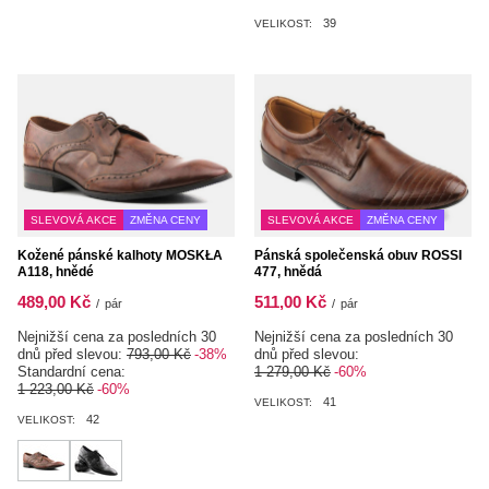
39
VELIKOST:
SLEVOVÁ AKCE
ZMĚNA CENY
SLEVOVÁ AKCE
ZMĚNA CENY
Kožené pánské kalhoty MOSKŁA
Pánská společenská obuv ROSSI
A118, hnědé
477, hnědá
489,00 Kč
511,00 Kč
/
pár
/
pár
Nejnižší cena za posledních 30
Nejnižší cena za posledních 30
dnů před slevou:
793,00 Kč
-38%
dnů před slevou:
Standardní cena:
1 279,00 Kč
-60%
1 223,00 Kč
-60%
41
VELIKOST:
42
VELIKOST: