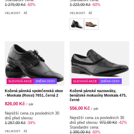
1 279,00 Kč
-60%
1 223,00 Kč
-60%
42
42
VELIKOST:
VELIKOST:
SLEVOVÁ AKCE
ZMĚNA CENY
SLEVOVÁ AKCE
ZMĚNA CENY
Kožená pánská společenská obuv
Kožené pánské nazouváky,
- Moskała (Rossi) 7651, černá 2
benátské mokasíny Moskała 475,
černé
826,00 Kč
/
pár
556,00 Kč
/
pár
Nejnižší cena za posledních 30
Nejnižší cena za posledních 30
dnů před slevou:
dnů před slevou:
972,00 Kč
-42%
1 267,00 Kč
-34%
Standardní cena:
41
VELIKOST:
1 390,00 Kč
-60%