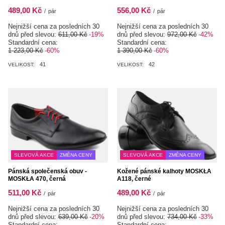
489,00 Kč
556,00 Kč
/
pár
/
pár
Nejnižší cena za posledních 30
Nejnižší cena za posledních 30
dnů před slevou:
611,00 Kč
-19%
dnů před slevou:
972,00 Kč
-42%
Standardní cena:
Standardní cena:
1 223,00 Kč
-60%
1 390,00 Kč
-60%
41
42
VELIKOST:
VELIKOST:
SLEVOVÁ AKCE
ZMĚNA CENY
SLEVOVÁ AKCE
ZMĚNA CENY
Pánská společenská obuv -
Kožené pánské kalhoty MOSKŁA
MOSKŁA 470, černá
A118, černé
511,00 Kč
489,00 Kč
/
pár
/
pár
Nejnižší cena za posledních 30
Nejnižší cena za posledních 30
dnů před slevou:
639,00 Kč
-20%
dnů před slevou:
734,00 Kč
-33%
Standardní cena:
Standardní cena: