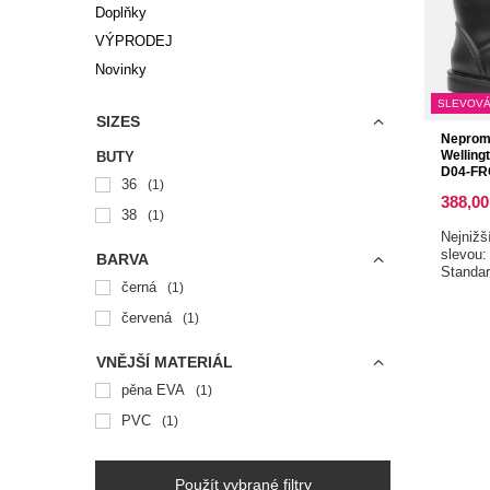
Doplňky
VÝPRODEJ
Novinky
SLEVOVÁ
SIZES
Nepromo
Welling
BUTY
D04-FR
36
1
388,00
38
1
Nejnižš
slevou
BARVA
Standa
černá
1
červená
1
VNĚJŠÍ MATERIÁL
pěna EVA
1
PVC
1
Použít vybrané filtry