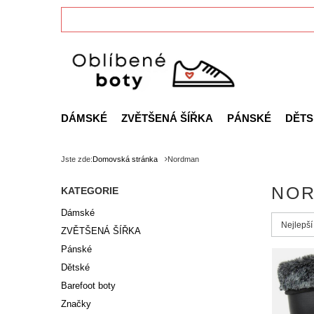
DÁMSKÉ
ZVĚTŠENÁ ŠÍŘKA
PÁNSKÉ
DĚTS
Jste zde:
Domovská stránka
Nordman
NO
KATEGORIE
Dámské
Zmień s
Nejlepší
ZVĚTŠENÁ ŠÍŘKA
Pánské
Dětské
Barefoot boty
Značky