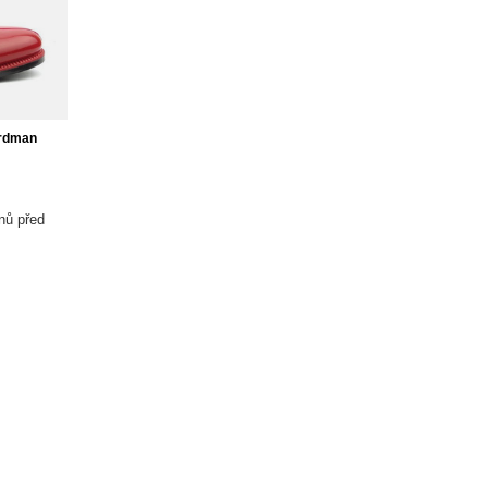
ordman
nů před