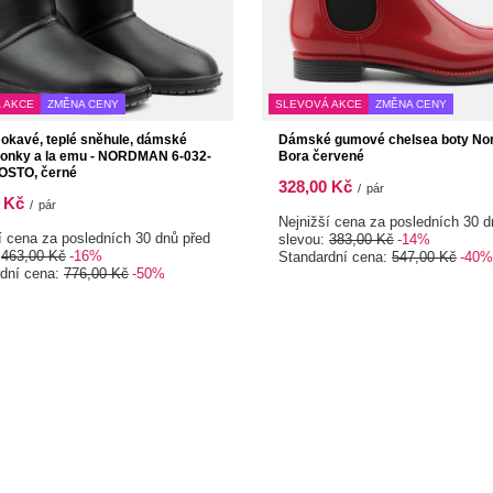
 AKCE
ZMĚNA CENY
SLEVOVÁ AKCE
ZMĚNA CENY
kavé, teplé sněhule, dámské
Dámské gumové chelsea boty N
tonky a la emu - NORDMAN 6-032-
Bora červené
OSTO, černé
328,00 Kč
/
pár
 Kč
/
pár
Nejnižší cena za posledních 30 d
í cena za posledních 30 dnů před
slevou:
383,00 Kč
-14%
:
463,00 Kč
-16%
Standardní cena:
547,00 Kč
-40%
rdní cena:
776,00 Kč
-50%