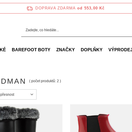
DOPRAVA ZDARMA
od 553,00 Kč
KÉ
BAREFOOT BOTY
ZNAČKY
DOPLŇKY
VÝPRODE
RDMAN
( počet produktů:
2
)
ortowanie
 přesnost