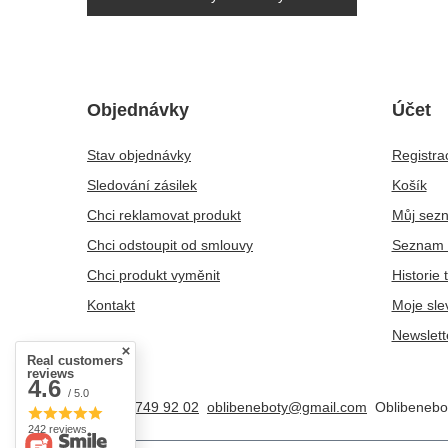
Objednávky
Účet
Stav objednávky
Registra
Sledování zásilek
Košík
Chci reklamovat produkt
Můj sez
Chci odstoupit od smlouvy
Seznam 
Chci produkt vyměnit
Historie 
Kontakt
Moje sle
Newslett
Real customers
reviews
4.6
/ 5.0
+48 25 749 92 02
oblibeneboty@gmail.com
Oblibenebo
242 reviews