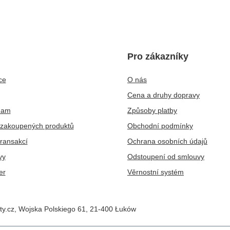
Pro zákazníky
ce
O nás
Cena a druhy dopravy
nam
Způsoby platby
zakoupených produktů
Obchodní podmínky
transakcí
Ochrana osobních údajů
vy
Odstoupení od smlouvy
er
Věrnostní systém
ty.cz
,
Wojska Polskiego 61
,
21-400
Łuków