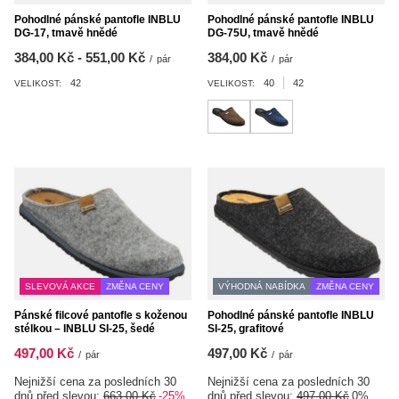
Pohodlné pánské pantofle INBLU
Pohodlné pánské pantofle INBLU
DG-17, tmavě hnědé
DG-75U, tmavě hnědé
od
384,00 Kč
-
do
551,00 Kč
384,00 Kč
/
pár
/
pár
42
40
42
VELIKOST:
VELIKOST:
SLEVOVÁ AKCE
ZMĚNA CENY
VÝHODNÁ NABÍDKA
ZMĚNA CENY
Pánské filcové pantofle s koženou
Pohodlné pánské pantofle INBLU
stélkou – INBLU SI-25, šedé
SI-25, grafitové
497,00 Kč
497,00 Kč
/
pár
/
pár
Nejnižší cena za posledních 30
Nejnižší cena za posledních 30
dnů před slevou:
663,00 Kč
-25%
dnů před slevou:
497,00 Kč
0%