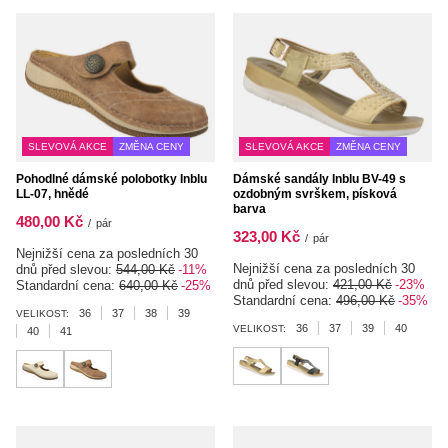
SLEVOVÁ AKCE
ZMĚNA CENY
SLEVOVÁ AKCE
ZMĚNA CENY
Pohodlné dámské polobotky Inblu
Dámské sandály Inblu BV-49 s
LL-07, hnědé
ozdobným svrškem, písková
barva
480,00 Kč
/
pár
323,00 Kč
/
pár
Nejnižší cena za posledních 30
Nejnižší cena za posledních 30
dnů před slevou:
544,00 Kč
-11%
dnů před slevou:
421,00 Kč
-23%
Standardní cena:
640,00 Kč
-25%
Standardní cena:
496,00 Kč
-35%
36
37
38
39
VELIKOST:
36
37
39
40
VELIKOST:
40
41