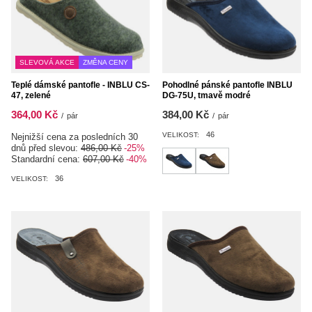
SLEVOVÁ AKCE
ZMĚNA CENY
Teplé dámské pantofle - INBLU CS-
Pohodlné pánské pantofle INBLU
47, zelené
DG-75U, tmavě modré
364,00 Kč
384,00 Kč
/
pár
/
pár
46
VELIKOST:
Nejnižší cena za posledních 30
dnů před slevou:
486,00 Kč
-25%
Standardní cena:
607,00 Kč
-40%
36
VELIKOST: