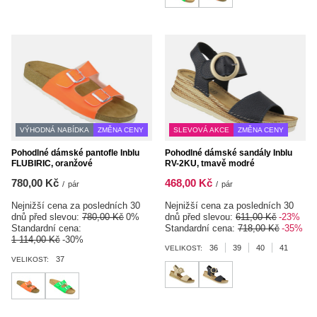
VÝHODNÁ NABÍDKA
ZMĚNA CENY
SLEVOVÁ AKCE
ZMĚNA CENY
Pohodlné dámské pantofle Inblu
Pohodlné dámské sandály Inblu
FLUBIRIC, oranžové
RV-2KU, tmavě modré
780,00 Kč
468,00 Kč
/
pár
/
pár
Nejnižší cena za posledních 30
Nejnižší cena za posledních 30
dnů před slevou:
780,00 Kč
0%
dnů před slevou:
611,00 Kč
-23%
Standardní cena:
Standardní cena:
718,00 Kč
-35%
1 114,00 Kč
-30%
36
39
40
41
VELIKOST:
37
VELIKOST: