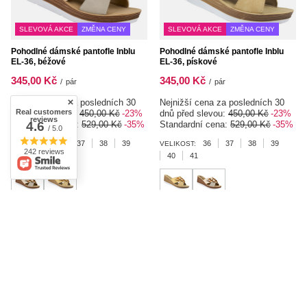
SLEVOVÁ AKCE
ZMĚNA CENY
SLEVOVÁ AKCE
ZMĚNA CENY
Pohodlné dámské pantofle Inblu
Pohodlné dámské pantofle Inblu
EL-36, béžové
EL-36, pískové
345,00 Kč
345,00 Kč
/
pár
/
pár
Nejnižší cena za posledních 30
Nejnižší cena za posledních 30
Real customers
dnů před slevou:
450,00 Kč
-23%
dnů před slevou:
450,00 Kč
-23%
reviews
Standardní cena:
529,00 Kč
-35%
Standardní cena:
529,00 Kč
-35%
4.6
/ 5.0
36
37
38
39
36
37
38
39
VELIKOST:
VELIKOST:
242 reviews
40
41
40
41