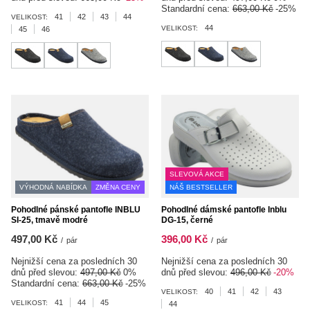
Standardní cena:
663,00 Kč
-25%
41
42
43
44
VELIKOST:
44
VELIKOST:
45
46
SLEVOVÁ AKCE
VÝHODNÁ NABÍDKA
ZMĚNA CENY
NÁŠ BESTSELLER
Pohodlné pánské pantofle INBLU
Pohodlné dámské pantofle Inblu
SI-25, tmavě modré
DG-15, černé
497,00 Kč
396,00 Kč
/
pár
/
pár
Nejnižší cena za posledních 30
Nejnižší cena za posledních 30
dnů před slevou:
497,00 Kč
0%
dnů před slevou:
496,00 Kč
-20%
Standardní cena:
663,00 Kč
-25%
40
41
42
43
VELIKOST:
41
44
45
VELIKOST:
44