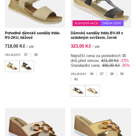
SLEVOVÁ AKCE
ZMĚNA CENY
Pohodlné dámské sandály Inblu
Dámské sandály Inblu BV-49 s
RV-2KU, béžové
ozdobným svrškem, černé
718,00 Kč
323,00 Kč
/
pár
/
pár
37
38
VELIKOST:
Nejnižší cena za posledních 30
dnů před slevou:
421,00 Kč
-23%
Standardní cena:
496,00 Kč
-35%
36
37
38
39
VELIKOST:
40