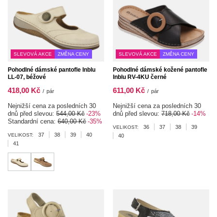
SLEVOVÁ AKCE
ZMĚNA CENY
SLEVOVÁ AKCE
ZMĚNA CENY
Pohodlné dámské pantofle Inblu
Pohodlné dámské kožené pantofle
LL-07, béžové
Inblu RV-4KU černé
418,00 Kč
611,00 Kč
/
pár
/
pár
Nejnižší cena za posledních 30
Nejnižší cena za posledních 30
dnů před slevou:
544,00 Kč
-23%
dnů před slevou:
718,00 Kč
-14%
Standardní cena:
640,00 Kč
-35%
36
37
38
39
VELIKOST:
37
38
39
40
VELIKOST:
40
41