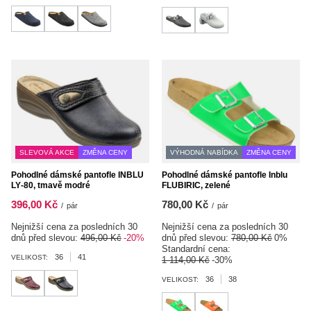
SLEVOVÁ AKCE
ZMĚNA CENY
VÝHODNÁ NABÍDKA
ZMĚNA CENY
Pohodlné dámské pantofle INBLU
Pohodlné dámské pantofle Inblu
LY‑80, tmavě modré
FLUBIRIC, zelené
396,00 Kč
780,00 Kč
/
pár
/
pár
Nejnižší cena za posledních 30
Nejnižší cena za posledních 30
dnů před slevou:
496,00 Kč
-20%
dnů před slevou:
780,00 Kč
0%
Standardní cena:
36
41
VELIKOST:
1 114,00 Kč
-30%
36
38
VELIKOST: