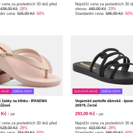
í cena za posledních 30 dnů před
Nejnižší cena za posledních 30 d
:
438,00 Kč
-28%
slevou:
440,00 Kč
-33%
rdní cena:
625,00 Kč
-50%
Standardní cena:
586,00 Kč
-50%
 AKCE
ZMĚNA CENY
SLEVOVÁ AKCE
ZMĚNA CENY
žabky na klínku - IPANEMA
Veganské pantofle dámské - Ipan
růžové
26979, černé
 Kč
293,00 Kč
/
pár
/
pár
í cena za posledních 30 dnů před
Nejnižší cena za posledních 30 d
:
528,00 Kč
-28%
slevou:
410,00 Kč
-28%
rdní cena:
754,00 Kč
-50%
Standardní cena:
586,00 Kč
-50%