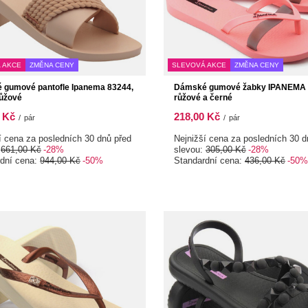
 AKCE
ZMĚNA CENY
SLEVOVÁ AKCE
ZMĚNA CENY
 gumové pantofle Ipanema 83244,
Dámské gumové žabky IPANEMA 
růžové
růžové a černé
 Kč
218,00 Kč
/
pár
/
pár
í cena za posledních 30 dnů před
Nejnižší cena za posledních 30 d
:
661,00 Kč
-28%
slevou:
305,00 Kč
-28%
rdní cena:
944,00 Kč
-50%
Standardní cena:
436,00 Kč
-50%