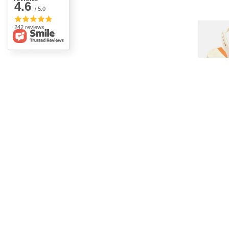
4.6
/ 5.0
242 reviews
SLEVOVÁ
Vegansk
26896, 
321,00
Nejnižš
slevou
Standa