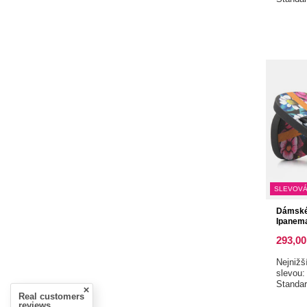
SLEVOVÁ
Dámské 
Ipanema
293,00
Nejnižš
slevou
Standa
Real customers
reviews