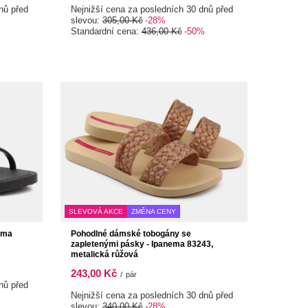
nů před
Nejnižší cena za posledních 30 dnů před
slevou:
305,00 Kč
-28%
Standardní cena:
436,00 Kč
-50%
SLEVOVÁ AKCE
ZMĚNA CENY
ema
Pohodlné dámské tobogány se
zapletenými pásky - Ipanema 83243,
metalická růžová
243,00 Kč
/
pár
nů před
Nejnižší cena za posledních 30 dnů před
slevou:
340,00 Kč
-28%