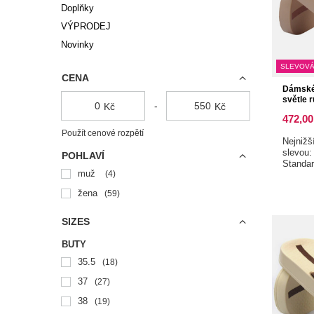
Doplňky
VÝPRODEJ
Novinky
SLEVOVÁ
CENA
Dámské
světle 
-
Kč
Kč
472,00
Použít cenové rozpětí
Nejnižš
slevou
POHLAVÍ
Standa
muž
4
žena
59
SIZES
BUTY
35.5
18
37
27
38
19