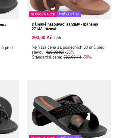
SLEVOVÁ AKCE
ZMĚNA CENY
Dámské nazouvací sandály - Ipanema
nema
27148, růžová
293,00 Kč
/
pár
Nejnižší cena za posledních 30 dnů před
nů před
slevou:
410,00 Kč
-28%
Standardní cena:
586,00 Kč
-50%