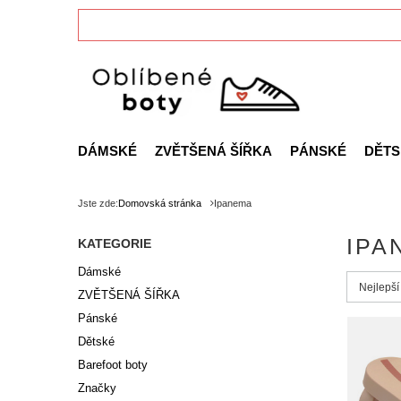
DÁMSKÉ
ZVĚTŠENÁ ŠÍŘKA
PÁNSKÉ
DĚTS
Jste zde:
Domovská stránka
Ipanema
IPA
KATEGORIE
Dámské
Zmień s
Nejlepší
ZVĚTŠENÁ ŠÍŘKA
Pánské
Dětské
Barefoot boty
Značky