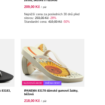
26592, béžová s růžovou
209,00 Kč
/
pár
Nejnižší cena za posledních 30 dnů před
slevou:
293,00 Kč
-28%
Standardní cena:
419,00 Kč
-50%
SLEVOVÁ AKCE
ZMĚNA CENY
 83183,
IPANEMA 83178 dámské gumové žabky,
béžová
218,00 Kč
/
pár