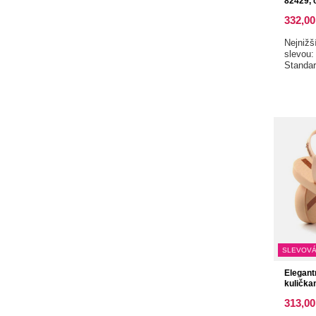
82429, 
332,00
Nejnižš
slevou
Standa
SLEVOVÁ
Elegant
kulička
313,00