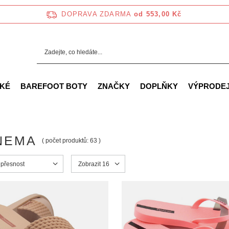
DOPRAVA ZDARMA
od 553,00 Kč
KÉ
BAREFOOT BOTY
ZNAČKY
DOPLŇKY
VÝPRODE
NEMA
( počet produktů:
63
)
ortowanie
 přesnost
Zmień ilość wyświetlanych produktów
Zobrazit 16