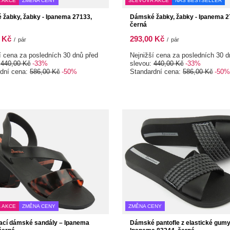
 AKCE
ZMĚNA CENY
SLEVOVÁ AKCE
NÁŠ BESTSELLER
žabky, žabky - Ipanema 27133,
Dámské žabky, žabky - Ipanema 2
černá
 Kč
293,00 Kč
/
pár
/
pár
í cena za posledních 30 dnů před
Nejnižší cena za posledních 30 d
:
440,00 Kč
-33%
slevou:
440,00 Kč
-33%
rdní cena:
586,00 Kč
-50%
Standardní cena:
586,00 Kč
-50%
 AKCE
ZMĚNA CENY
ZMĚNA CENY
ací dámské sandály – Ipanema
Dámské pantofle z elastické gumy