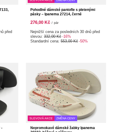
SLEVOVÁ AKCE
ZMĚNA CENY
7133,
Pohodlné dámské pantofle s pletenými
pásky – Ipanema 27214, černé
276,00 Kč
/
pár
nů před
Nejnižší cena za posledních 30 dnů před
slevou:
332,00 Kč
-16%
Standardní cena:
553,00 Kč
-50%
SLEVOVÁ AKCE
ZMĚNA CENY
 -
Nepromokavé dámské žabky Ipanema