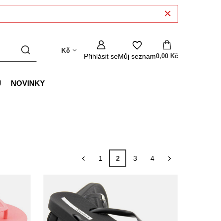
Kč
Přihlásit se
Můj seznam
0,00 Kč
J
NOVINKY
1
2
3
4