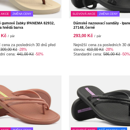
 AKCE
ZMĚNA CENY
SLEVOVÁ AKCE
ZMĚNA CENY
 gumové žabky IPANEMA 82932,
Dámské nazouvací sandály - Ipa
a hnědá barva
27148, černé
 Kč
293,00 Kč
/
pár
/
pár
í cena za posledních 30 dnů před
Nejnižší cena za posledních 30 d
:
309,00 Kč
-28%
slevou:
410,00 Kč
-28%
rdní cena:
441,00 Kč
-50%
Standardní cena:
586,00 Kč
-50%