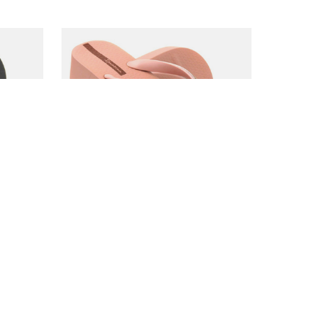
SLEVOVÁ AKCE
ZMĚNA CENY
a 26362,
Dámské gumové žabky na klínku -
IPANEMA 83175, růžové
237,00 Kč
/
pár
nů před
Nejnižší cena za posledních 30 dnů před
slevou:
597,00 Kč
-60%
Standardní cena:
475,00 Kč
-50%