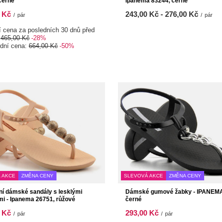
černé
Ipanema 83244, černé
 Kč
od
243,00 Kč
-
do
276,00 Kč
/
pár
/
pár
í cena za posledních 30 dnů před
:
465,00 Kč
-28%
rdní cena:
664,00 Kč
-50%
 AKCE
ZMĚNA CENY
SLEVOVÁ AKCE
ZMĚNA CENY
ní dámské sandály s lesklými
Dámské gumové žabky - IPANEMA
mi - Ipanema 26751, růžové
černé
 Kč
293,00 Kč
/
pár
/
pár