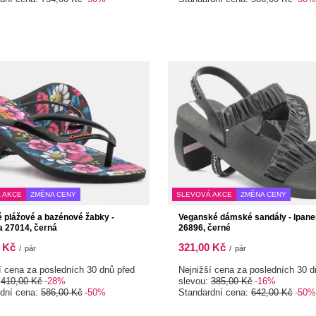
 AKCE
ZMĚNA CENY
SLEVOVÁ AKCE
ZMĚNA CENY
plážové a bazénové žabky -
Veganské dámské sandály - Ipan
 27014, černá
26896, černé
 Kč
321,00 Kč
/
pár
/
pár
í cena za posledních 30 dnů před
Nejnižší cena za posledních 30 d
:
410,00 Kč
-28%
slevou:
385,00 Kč
-16%
rdní cena:
586,00 Kč
-50%
Standardní cena:
642,00 Kč
-50%