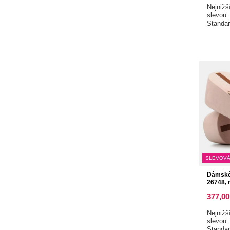
Nejnižš
slevou
Standa
SLEVOVÁ
Dámské 
26748, 
377,00
Nejnižš
slevou
Standa