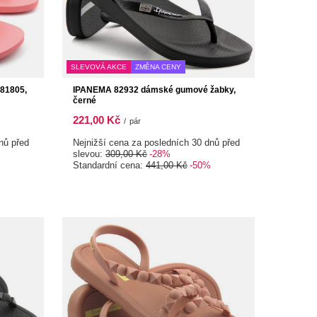
SLEVOVÁ AKCE
ZMĚNA CENY
81805,
IPANEMA 82932 dámské gumové žabky,
černé
221,00 Kč
/
pár
nů před
Nejnižší cena za posledních 30 dnů před
slevou:
309,00 Kč
-28%
Standardní cena:
441,00 Kč
-50%