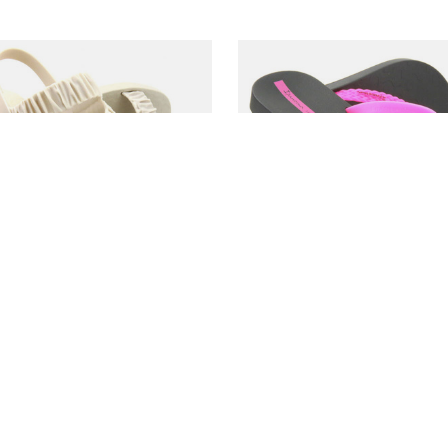
 AKCE
ZMĚNA CENY
SLEVOVÁ AKCE
ZMĚNA CENY
é dámské sandály - Ipanema
Dámské sportovní žabky - Ipanem
béžová
černá s růžovou
 Kč
165,00 Kč
/
pár
/
pár
í cena za posledních 30 dnů před
Nejnižší cena za posledních 30 d
:
385,00 Kč
-16%
slevou:
231,00 Kč
-28%
rdní cena:
642,00 Kč
-50%
Standardní cena:
329,00 Kč
-50%