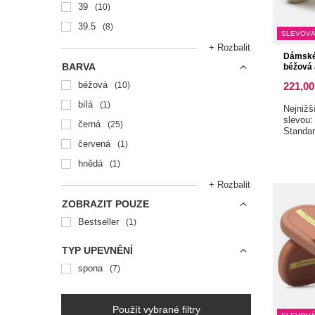
39
10
39.5
8
SLEVOVÁ
+ Rozbalit
Dámské
BARVA
béžová 
béžová
10
221,00
bílá
1
Nejnižš
slevou
černá
25
Standa
červená
1
hnědá
1
+ Rozbalit
ZOBRAZIT POUZE
Bestseller
1
TYP UPEVNĚNÍ
spona
7
Použít vybrané filtry