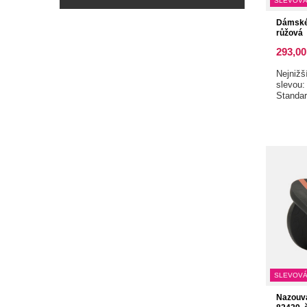
SLEVOVÁ
Dámské 
růžová
293,00
Nejnižš
slevou
Standa
SLEVOVÁ
Nazouv