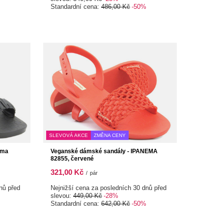
Standardní cena:
486,00 Kč
-50%
SLEVOVÁ AKCE
ZMĚNA CENY
ema
Veganské dámské sandály - IPANEMA
82855, červené
321,00 Kč
/
pár
nů před
Nejnižší cena za posledních 30 dnů před
slevou:
449,00 Kč
-28%
Standardní cena:
642,00 Kč
-50%