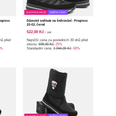
SLEVOVÁ AKCE
ZMĚNA CENY
rogress
Dámské sněhule na šněrování - Progress
20-02, černé
522,00 Kč
/
pár
nů před
Nejnižší cena za posledních 30 dnů před
slevou:
698,00 Kč
-25%
0%
Standardní cena:
1 044,00 Kč
-50%