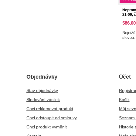
SLEVOVÁ
Neprom
21-09, 
586,00
Nejnižš
slevou
Objednávky
Účet
Stav objednávky
Registra
Sledování zásilek
Košík
Chci reklamovat produkt
Můj sez
Chci odstoupit od smlouvy
Seznam 
Chci produkt vyměnit
Historie 