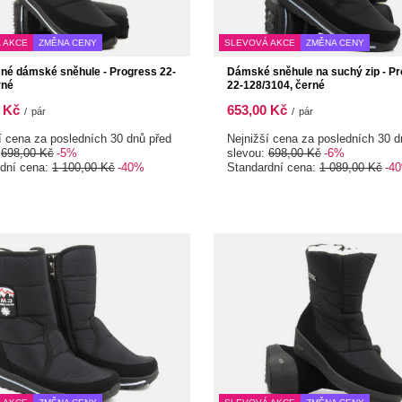
 AKCE
ZMĚNA CENY
SLEVOVÁ AKCE
ZMĚNA CENY
né dámské sněhule - Progress 22-
Dámské sněhule na suchý zip - P
rné
22-128/3104, černé
 Kč
653,00 Kč
/
pár
/
pár
í cena za posledních 30 dnů před
Nejnižší cena za posledních 30 d
:
698,00 Kč
-5%
slevou:
698,00 Kč
-6%
rdní cena:
1 100,00 Kč
-40%
Standardní cena:
1 089,00 Kč
-4