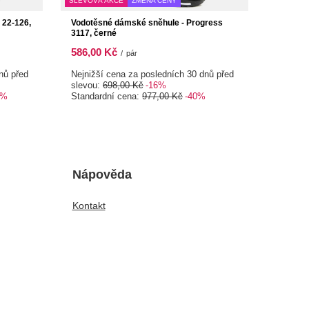
SLEVOVÁ AKCE
ZMĚNA CENY
 22-126,
Vodotěsné dámské sněhule - Progress
3117, černé
586,00 Kč
/
pár
nů před
Nejnižší cena za posledních 30 dnů před
slevou:
698,00 Kč
-16%
0%
Standardní cena:
977,00 Kč
-40%
Nápověda
Kontakt