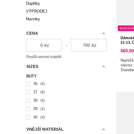
Doplňky
VÝPRODEJ
Novinky
SLEVOVÁ
CENA
Dámské 
21-13, 
-
Kč
Kč
660,00
Použít cenové rozpětí
Nejnižš
slevou
SIZES
Standa
BUTY
36
5
37
6
38
5
39
2
40
4
VNĚJŠÍ MATERIÁL