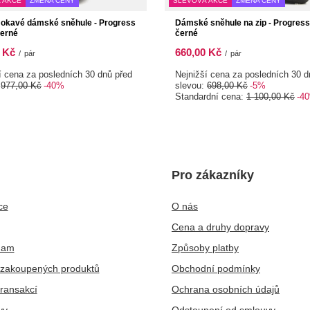
 AKCE
ZMĚNA CENY
SLEVOVÁ AKCE
ZMĚNA CENY
okavé dámské sněhule - Progress
Dámské sněhule na zip - Progress
černé
černé
 Kč
660,00 Kč
/
pár
/
pár
í cena za posledních 30 dnů před
Nejnižší cena za posledních 30 d
:
977,00 Kč
-40%
slevou:
698,00 Kč
-5%
Standardní cena:
1 100,00 Kč
-4
Pro zákazníky
ce
O nás
Cena a druhy dopravy
nam
Způsoby platby
zakoupených produktů
Obchodní podmínky
transakcí
Ochrana osobních údajů