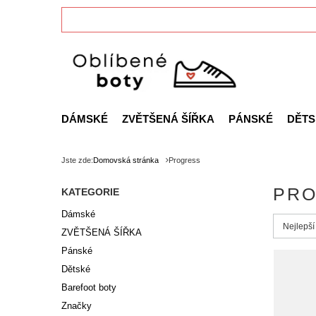
DÁMSKÉ
ZVĚTŠENÁ ŠÍŘKA
PÁNSKÉ
DĚTS
Jste zde:
Domovská stránka
Progress
PR
KATEGORIE
Dámské
Zmień s
Nejlepší
ZVĚTŠENÁ ŠÍŘKA
Pánské
Dětské
Barefoot boty
Značky