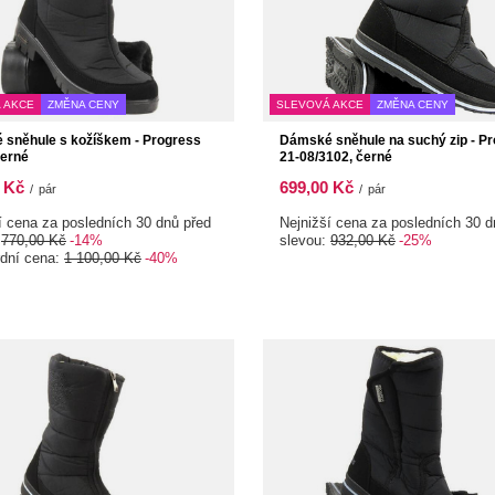
 AKCE
ZMĚNA CENY
SLEVOVÁ AKCE
ZMĚNA CENY
sněhule s kožíškem - Progress
Dámské sněhule na suchý zip - P
černé
21-08/3102, černé
 Kč
699,00 Kč
/
pár
/
pár
í cena za posledních 30 dnů před
Nejnižší cena za posledních 30 d
:
770,00 Kč
-14%
slevou:
932,00 Kč
-25%
rdní cena:
1 100,00 Kč
-40%