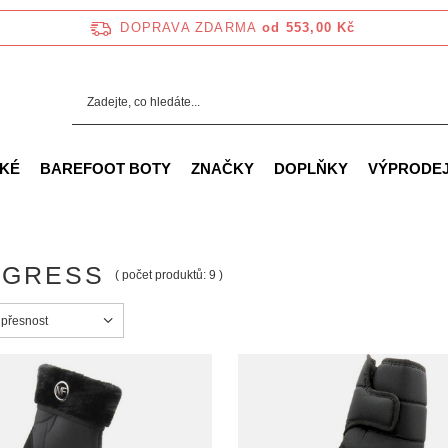
DOPRAVA ZDARMA
od 553,00 Kč
KÉ
BAREFOOT BOTY
ZNAČKY
DOPLŇKY
VÝPRODE
OGRESS
( počet produktů:
9
)
ortowanie
 přesnost