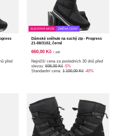
SLEVOVÁ AKCE
ZMĚNA CENY
rogress
Dámské sněhule na suchý zip - Progress
21-08/3102, černé
660,00 Kč
/
pár
nů před
Nejnižší cena za posledních 30 dnů před
slevou:
698,00 Kč
-5%
Standardní cena:
1 100,00 Kč
-40%