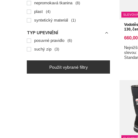
nepromokavá tkanina
8
plast
4
SLEVOVÁ
syntetický materiál
1
Vodotěs
130, če
TYP UPEVNĚNÍ
660,00
posuvné pravidlo
6
Nejnižš
suchý zip
3
slevou
Standa
Použít vybrané filtry