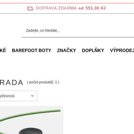
DOPRAVA ZDARMA
od 553,00 Kč
KÉ
BAREFOOT BOTY
ZNAČKY
DOPLŇKY
VÝPRODE
RADA
( počet produktů:
1
)
ortowanie
 přesnost