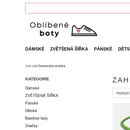
DÁMSKÉ
ZVĚTŠENÁ ŠÍŘKA
PÁNSKÉ
DĚTS
Jste zde:
Domovská stránka
ZAH
KATEGORIE
Dámské
Zmień s
Nejlepší
ZVĚTŠENÁ ŠÍŘKA
Pánské
Dětské
Barefoot boty
Značky