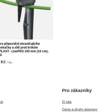
pro připevnění ohraničujícího
sekačky a sítě proti krtkům
PLAST - LinePEG 100 mm (10 cm),
sů
 Kč
/
ks.
Pro zákazníky
ce
O nás
Cena a druhy dopravy