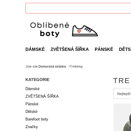
DÁMSKÉ
ZVĚTŠENÁ ŠÍŘKA
PÁNSKÉ
DĚTS
Jste zde:
Domovská stránka
Trekking
TRE
KATEGORIE
Dámské
Zmień s
Nejlepší
ZVĚTŠENÁ ŠÍŘKA
Pánské
Dětské
Barefoot boty
Značky