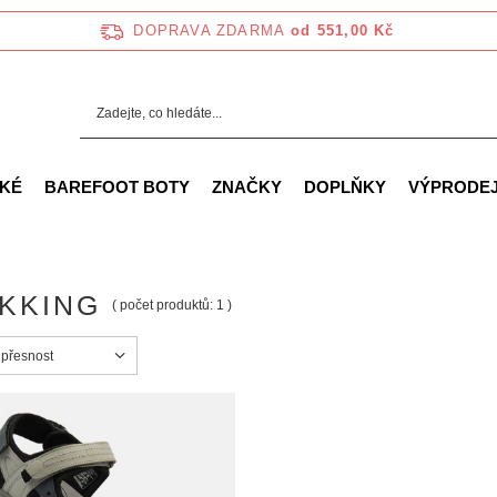
DOPRAVA ZDARMA
od 551,00 Kč
KÉ
BAREFOOT BOTY
ZNAČKY
DOPLŇKY
VÝPRODE
KKING
( počet produktů:
1
)
ortowanie
 přesnost