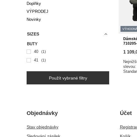
Doplňky
VÝPRODEJ
Novinky
VÝHODNÁ
SIZES
Dámské 
710205-
BUTY
40
1 109,
1
41
1
Nejnižš
slevou
Standa
Použít vybrané filtry
Objednávky
Účet
Stav objednávky
Registra
Sledování zásilek
Košík