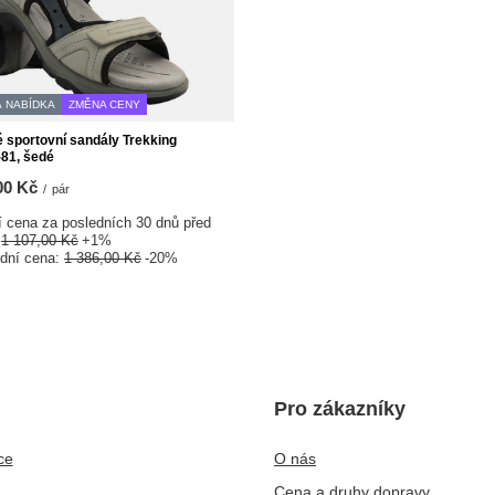
 NABÍDKA
ZMĚNA CENY
sportovní sandály Trekking
81, šedé
00 Kč
/
pár
í cena za posledních 30 dnů před
:
1 107,00 Kč
+1%
rdní cena:
1 386,00 Kč
-20%
Pro zákazníky
ce
O nás
Cena a druhy dopravy