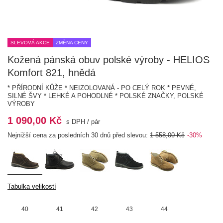
SLEVOVÁ AKCE
ZMĚNA CENY
Kožená pánská obuv polské výroby - HELIOS
Komfort 821, hnědá
* PŘÍRODNÍ KŮŽE * NEIZOLOVANÁ - PO CELÝ ROK * PEVNÉ,
SILNÉ ŠVY * LEHKÉ A POHODLNÉ * POLSKÉ ZNAČKY, POLSKÉ
VÝROBY
1 090,00 Kč
s DPH
/
pár
Nejnižší cena za posledních 30 dnů před slevou:
1 558,00 Kč
-30%
Tabulka velikostí
40
41
42
43
44