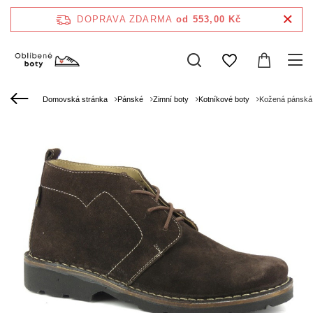
DOPRAVA ZDARMA
od 553,00 Kč
Domovská stránka
Pánské
Zimní boty
Kotníkové boty
Kožená pánská 