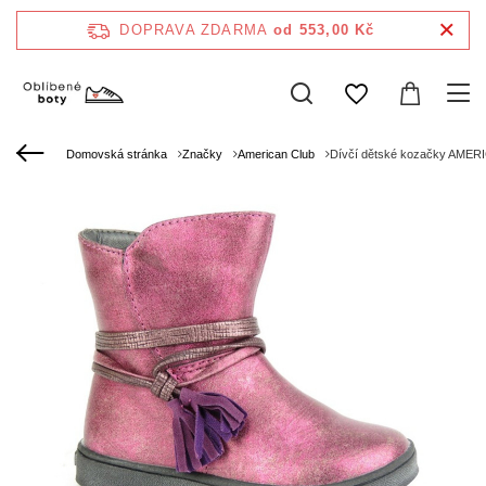
DOPRAVA ZDARMA
od 553,00 Kč
Domovská stránka
Značky
American Club
Dívčí dětské kozačky AME