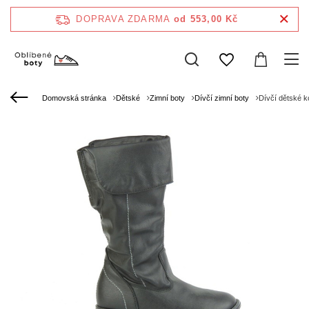
DOPRAVA ZDARMA
od 553,00 Kč
Domovská stránka
Dětské
Zimní boty
Dívčí zimní boty
Dívčí dětské 