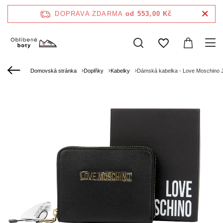
DOPRAVA ZDARMA
od 553,00 Kč
Domovská stránka
Doplňky
Kabelky
Dámská kabelka - Love Moschino