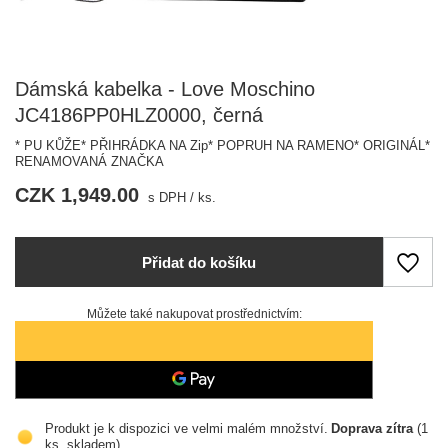
Dámská kabelka - Love Moschino
JC4186PP0HLZ0000, černá
* PU KŮŽE* PŘIHRÁDKA NA Zip* POPRUH NA RAMENO* ORIGINÁL*
RENAMOVANÁ ZNAČKA
CZK 1,949.00
s DPH
/
ks.
Přidat do košíku
Můžete také nakupovat prostřednictvím:
Produkt je k dispozici ve velmi malém množství
Doprava
zítra
(1
ks. skladem)