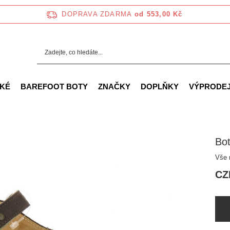
DOPRAVA ZDARMA
od 553,00 Kč
KÉ
BAREFOOT BOTY
ZNAČKY
DOPLŇKY
VÝPRODE
Bot
Vše n
CZ