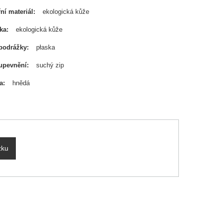
řní materiál
ekologická kůže
ka
ekologická kůže
podrážky
płaska
upevnění
suchý zip
a
hnědá
zku