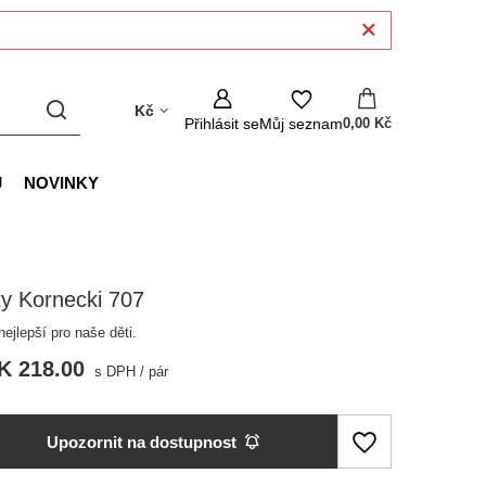
Kč
Přihlásit se
Můj seznam
0,00 Kč
J
NOVINKY
y Kornecki 707
ejlepší pro naše děti.
K 218.00
s DPH
/
pár
Upozornit na dostupnost