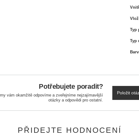
Vnit
Vlož
Typ 
Typ 
Barv
Potřebujete poradit?
Položit otá
a my vám okamžitě odpovíme a zveřejníme nejzajímavější
otázky a odpovědi pro ostatní.
PŘIDEJTE HODNOCENÍ