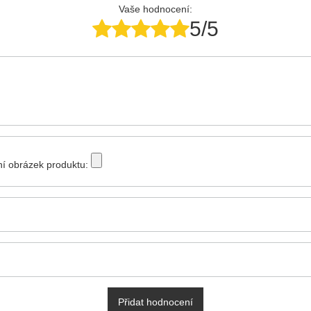
Vaše hodnocení:
5/5
tní obrázek produktu:
Přidat hodnocení