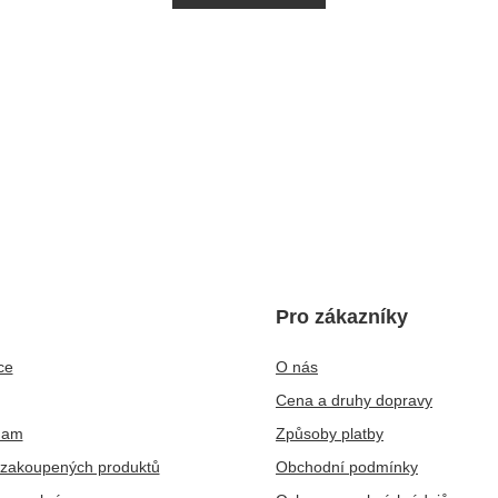
Pro zákazníky
ce
O nás
Cena a druhy dopravy
nam
Způsoby platby
zakoupených produktů
Obchodní podmínky