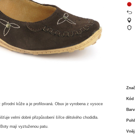
Zna
Kód 
z přírodní kůže a je profilovaná. Obuv je vyrobena z vysoce
Barv
išťuje velmi dobré přizpůsobení šířce dětského chodidla.
Pohl
i. Boty mají vyztuženou patu.
Vněj