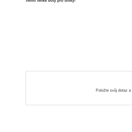
Velmi lehké boty pro dívky!
Položte svůj dotaz 