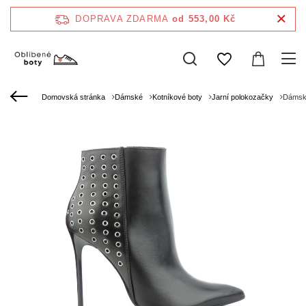
DOPRAVA ZDARMA
od 553,00 Kč
Domovská stránka
Dámské
Kotníkové boty
Jarní polokozačky
Dámské