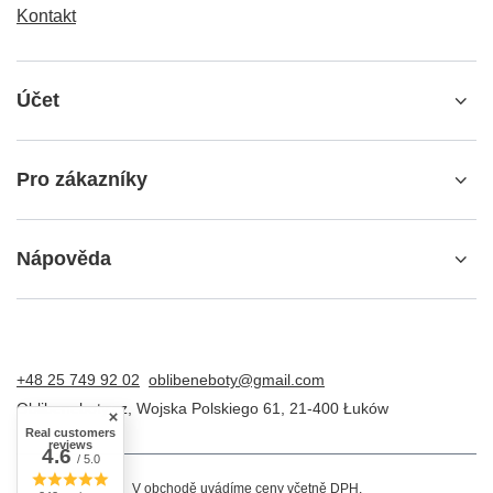
Kontakt
Účet
Pro zákazníky
Nápověda
+48 25 749 92 02
oblibeneboty@gmail.com
Oblibeneboty.cz
,
Wojska Polskiego 61
,
21-400
Łuków
Real customers
reviews
4.6
/ 5.0
V obchodě uvádíme ceny včetně DPH.