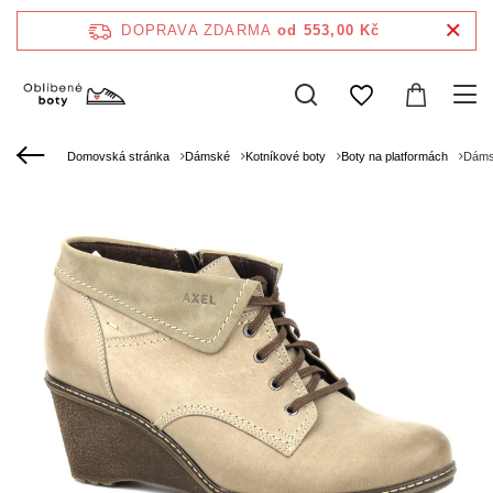
DOPRAVA ZDARMA
od 553,00 Kč
Domovská stránka
Dámské
Kotníkové boty
Boty na platformách
Dámsk